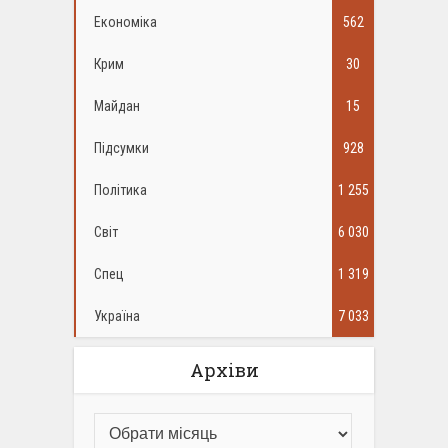
Економіка
562
Крим
30
Майдан
15
Підсумки
928
Політика
1 255
Світ
6 030
Спец
1 319
Україна
7 033
Архіви