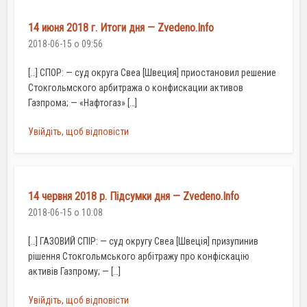
14 июня 2018 г. Итоги дня — Zvedeno.Info
2018-06-15 о 09:56
[…] СПОР: — суд округа Свеа [Швеция] приостановил решение
Стокгольмского арбитража о конфискации активов
Газпрома; — «Нафтогаз» […]
Увійдіть, щоб відповісти
14 червня 2018 р. Підсумки дня — Zvedeno.Info
2018-06-15 о 10:08
[…] ГАЗОВИЙ СПІР: — суд округу Свеа [Швеція] призупинив
рішення Стокгольмського арбітражу про конфіскацію
активів Газпрому; — […]
Увійдіть, щоб відповісти