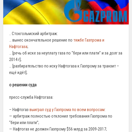
.. Стокгольмский арбитраж:
… вынес окончательное решение по
тяжбе Газпрома и
Нафтогаза
;
… [речь об иске за неуплату газа по “бери или плати” и за долг за
2014 г];
… [разбирательство по иску Нафтогаза к Газпрому за транзит –
ещё идёт];
о решении суда
пресс-служба Нафтогаза:
– Нафтогаз
выиграл суд у Газпрома по всем вопросам
:
— арбитраж полностью отклонил требования Газпрома по
“бери или плати”;
— Нафтогаз не должен Газпрому $56 млрд за 2009-2017;