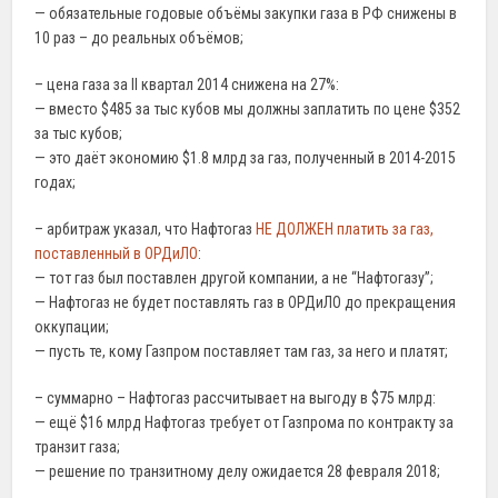
— обязательные годовые объёмы закупки газа в РФ снижены в
10 раз – до реальных объёмов;
– цена газа за II квартал 2014 снижена на 27%:
— вместо $485 за тыс кубов мы должны заплатить по цене $352
за тыс кубов;
— это даёт экономию $1.8 млрд за газ, полученный в 2014-2015
годах;
– арбитраж указал, что Нафтогаз
НЕ ДОЛЖЕН платить за газ,
поставленный в ОРДиЛО
:
— тот газ был поставлен другой компании, а не “Нафтогазу”;
— Нафтогаз не будет поставлять газ в ОРДиЛО до прекращения
оккупации;
— пусть те, кому Газпром поставляет там газ, за него и платят;
– суммарно – Нафтогаз рассчитывает на выгоду в $75 млрд:
— ещё $16 млрд Нафтогаз требует от Газпрома по контракту за
транзит газа;
— решение по транзитному делу ожидается 28 февраля 2018;