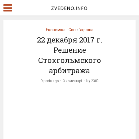
Економіка
Світ
Україна
•
•
22 декабря 2017 г.
Решение
Стокгольмского
арбитража
by
9 років ago
3 коментарі
2303