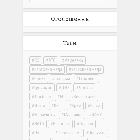
Оголошення
Теги
ЄС
АТО
Авдеевка
Верховна Рада
Верховная Рада
Война
Газпром
Германия
Гройсман
ДНР
Донбас
Донбасс
ЕС
Зеленський
Итоги
Киев
Крим
Крым
Мариуполь
Марьинка
НАБУ
НАТО
Нафтогаз
Одесса
Польша
Порошенко
Підсумки