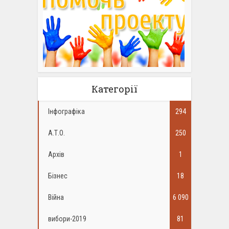
Категорії
Інфографіка
294
А.Т.О.
250
Архів
1
Бізнес
18
Війна
6 090
вибори-2019
81