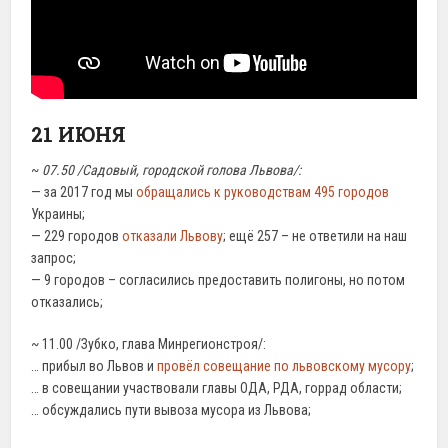
21 ИЮНЯ
~
07.50 /Садовый, городской голова Львова/:
— за 2017 год мы
обращались к руководствам 495 городов
Украины;
— 229 городов
отказали Львову
; ещё 257 – не ответили на наш
запрос;
— 9 городов – согласились предоставить полигоны, но потом
отказались;
~ 11.00 /Зубко, глава Минрегионстроя/:
… прибыл во Львов и
провёл совещание по львовскому мусору
;
… в совещании участвовали главы ОДА, РДА, горрад области;
… обсуждались пути вывоза мусора из Львова;