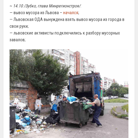
~
14.10 /Зубко, глава Минрегионстроя/
:
— вывоз мусора из Львова –
начался
;
— Львовская ОДА вынуждена взять вывоз мусора из города в
свои руки;
— львовские активисты подключились к разбору мусорных
завалов;