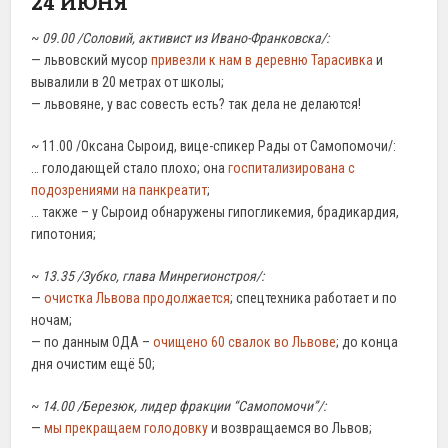
24 ИЮНЯ
~
09.00 /Соловий, активист из Ивано-Франковска/:
— львовский мусор
привезли к нам в деревню Тарасивка
и
вывалили в 20 метрах от школы;
— львовяне, у вас совесть есть? так дела не делаются!
~ 11.00 /Оксана Сыроид, вице-спикер Рады от Самопомочи/:
… голодающей стало плохо; она
госпитализирована с
подозрениями на панкреатит
;
… также – у Сыроид обнаружены гипогликемия, брадикардия,
гипотония;
~
13.35 /Зубко, глава Минрегионстроя/:
—
очистка Львова продолжается
; спецтехника работает и по
ночам;
— по данным ОДА –
очищено 60 свалок во Львове
; до конца
дня очистим ещё 50;
~
14.00 /Березюк, лидер фракции “Самопомочи”/:
—
мы прекращаем голодовку
и возвращаемся во Львов;