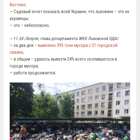
Востоке
;
— Садовый хочет показать всей Украине, что львовяне – это не
украинцы;
— это – небезопасно;
~ 11.54 /Зозуля, глава департамента ЖКХ Львовской ОДА/
:
— за два дня –
вывезено 395 тонн мусора с 51 городской
свалки
;
— в общем – удалось вывезти 24% всего скопившегося в
городе мусора;
— работа продолжается;