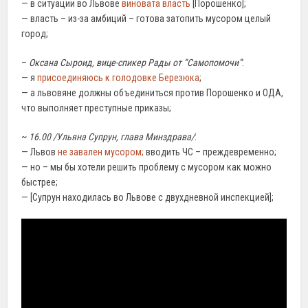
— в ситуации во Львове
виновата власть
[Порошенко];
— власть – из-за амбиций – готова затопить мусором целый
город;
–
Оксана Сыроид, вице-спикер Рады от “Самопомочи”
:
— я
присоединяюсь к голодовке Березюка
;
— а львовяне должны объединиться против Порошенко и ОДА,
что выполняет преступные приказы;
~
16.00 /Ульяна Супрун, глава Минздрава/
:
— Львов
не завален мусором;
вводить ЧС – преждевременно;
— но – мы бы хотели решить проблему с мусором как можно
быстрее;
— [Супрун находилась во Львове с двухдневной инспекцией];