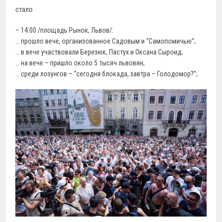
стало
– 14.00 /площадь Рынок, Львов/:
… прошло вече, организованное Садовым и “Самопомичью”;
… в вече участвовали Березюк, Пастух и Оксана Сыроид;
… на вече – пришло около 5 тысяч львовян;
… среди лозунгов – “сегодня блокада, завтра – Голодомор?”;