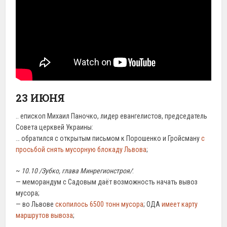
23 ИЮНЯ
.. епископ Михаил Паночко, лидер евангелистов, председатель
Совета церквей Украины:
… обратился с открытым письмом к Порошенко и Гройсману
с
просьбой снять мусорную блокаду Львова
;
~
10.10 /Зубко, глава Минрегионстроя/
:
— меморандум с Садовым даёт возможность начать вывоз
мусора;
— во Львове
скопилось 6500 тонн мусора
; ОДА
имеет карту
маршрутов вывоза
;