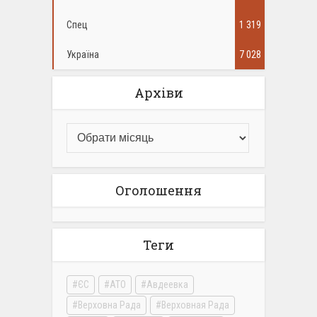
Спец
1 319
Україна
7 028
Архіви
Оголошення
Теги
ЄС
АТО
Авдеевка
Верховна Рада
Верховная Рада