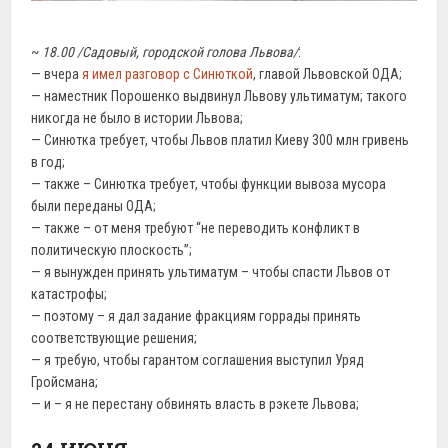
~
18.00 /Садовый, городской голова Львова/
:
— вчера
я имел разговор с Синюткой
, главой Львовской ОДА;
— наместник Порошенко выдвинул Львову ультиматум; такого
никогда не было в истории Львова;
— Синютка требует, чтобы Львов платил Киеву 300 млн гривень
в год;
— также – Синютка требует, чтобы функции вывоза мусора
были переданы ОДА;
— также – от меня требуют “не переводить конфликт в
политическую плоскость”;
— я вынужден принять ультиматум – чтобы спасти Львов от
катастрофы;
— поэтому – я дал задание фракциям горрады принять
соответствующие решения;
— я требую, чтобы гарантом соглашения выступил Уряд
Гройсмана;
— и – я не перестану обвинять власть в рэкете Львова;