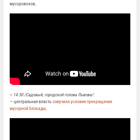
мусоровозов;
~
14.50 /Садовый, городской голова Львова/:
— центральная власть
озвучила условия прекращения
мусорной блокады
;