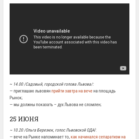
~
14.00 /Садовый, городской голова Львова/:
— приглашаю львовян
прийти завтра на вече
на площадь
Рынок;
— мы должны показать – дух Львова не сломлен;
25 ИЮНЯ
~ 10.20 /Ольга Березюк, голос Львовской ОДА
/:
— вече на Рынке напоминает то,
как начинался сепаратизм на