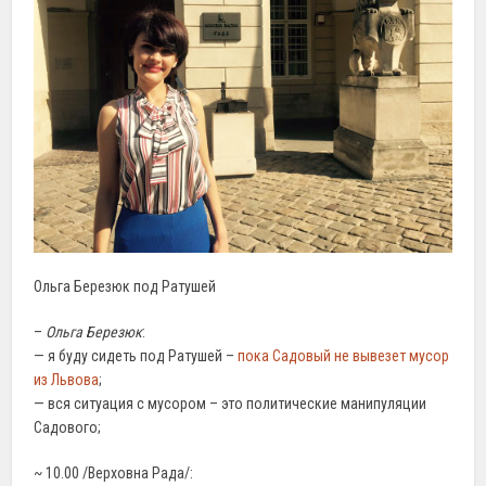
Ольга Березюк под Ратушей
–
Ольга Березюк
:
— я буду сидеть под Ратушей –
пока Садовый не вывезет мусор
из Львова
;
— вся ситуация с мусором – это политические манипуляции
Садового;
~ 10.00 /Верховна Рада/: