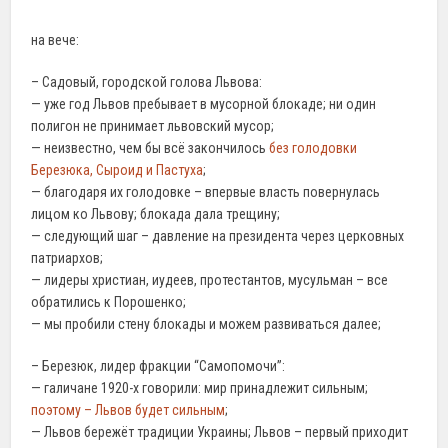
на вече:
– Садовый, городской голова Львова:
— уже год Львов пребывает в мусорной блокаде; ни один
полигон не принимает львовский мусор;
— неизвестно, чем бы всё закончилось
без голодовки
Березюка, Сыроид и Пастуха
;
— благодаря их голодовке – впервые власть повернулась
лицом ко Львову; блокада дала трещину;
— следующий шаг – давление на президента через церковных
патриархов;
— лидеры христиан, иудеев, протестантов, мусульман – все
обратились к Порошенко;
— мы пробили стену блокады и можем развиваться далее;
– Березюк, лидер фракции “Самопомочи”:
— галичане 1920-х говорили: мир принадлежит сильным;
поэтому – Львов будет сильным
;
— Львов бережёт традиции Украины; Львов – первый приходит