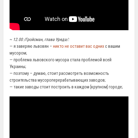
~
12.00 /Гройсман, глава Уряда/:
— я заверяю львовян –
никто не оставит вас одних
с вашим
мусором;
— проблема львовского мусора стала проблемой всей
Украины;
— поэтому – думаю, стоит рассмотреть возможность
строительства мусороперерабатывающих заводов;
— такие заводы стоит построить в каждом [крупном] городе;