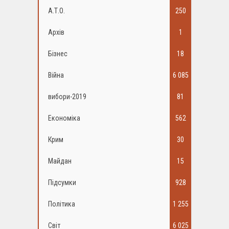
А.Т.О.
250
Архів
1
Бізнес
18
Війна
6 085
вибори-2019
81
Економіка
562
Крим
30
Майдан
15
Підсумки
928
Політика
1 255
Світ
6 025