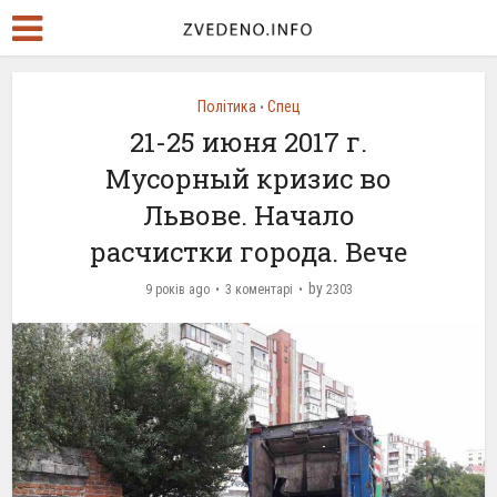
Політика
Спец
•
21-25 июня 2017 г.
Мусорный кризис во
Львове. Начало
расчистки города. Вече
by
9 років ago
3 коментарі
2303