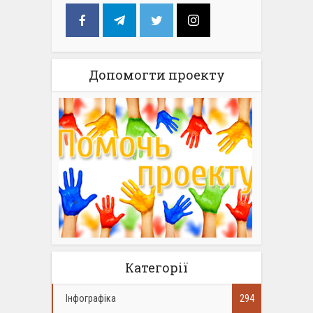
Допомогти проекту
Категорії
Інфографіка
294