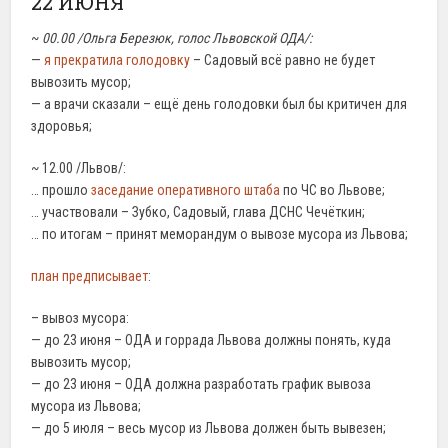
22 ИЮНЯ
~
00.00 /Ольга Березюк, голос Львовской ОДА/:
—
я прекратила голодовку
– Садовый всё равно не будет
вывозить мусор;
— а врачи сказали – ещё день голодовки был бы критичен для
здоровья;
~ 12.00 /Львов/:
… прошло
заседание
оперативного штаба
по ЧС во Львове;
… участвовали – Зубко, Садовый, глава ДСНС Чечёткин;
… по итогам – принят меморандум о вывозе мусора из Львова;
план предписывает
:
– вывоз мусора:
— до 23 июня – ОДА и горрада Львова должны понять, куда
вывозить мусор;
— до 23 июня – ОДА должна разработать график вывоза
мусора из Львова;
— до 5 июля – весь мусор из Львова должен быть вывезен;