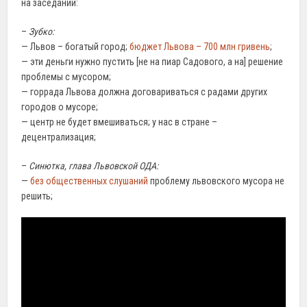
на заседании:
–
Зубко:
— Львов – богатый город;
бюджет Львова – 700 млн гривень
;
— эти деньги нужно пустить [не на пиар Садового, а на] решение
проблемы с мусором;
— горрада Львова должна договариваться с радами других
городов о мусоре;
— центр не будет вмешиваться; у нас в стране –
децентрализация;
–
Синютка, глава Львовской ОДА:
—
без общественных слушаний
проблему львовского мусора не
решить;