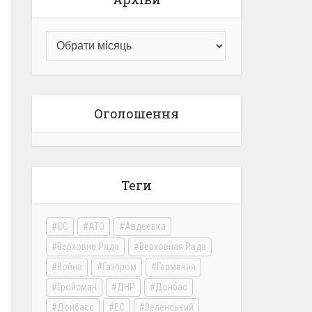
Оголошення
Теги
ЄС
АТО
Авдеевка
Верховна Рада
Верховная Рада
Война
Газпром
Германия
Гройсман
ДНР
Донбас
Донбасс
ЕС
Зеленський