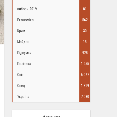
вибори-2019
81
Економіка
562
Крим
30
Майдан
15
Підсумки
928
Політика
1 255
Світ
6 027
Спец
1 319
Україна
7 030
Архіви