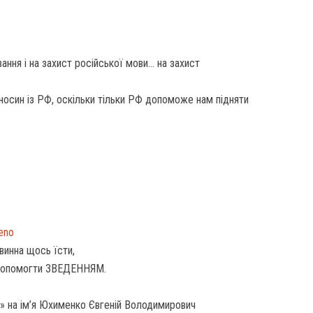
ння і на захист російської мови… на захист
носин із РФ, оскільки тільки РФ допоможе нам підняти
deno
винна щось їсти,
допомогти ЗВЕДЕННЯМ.
» на ім’я Юхименко Євгеній Володимирович