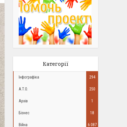
Категорії
Інфографіка
294
А.Т.О.
250
Архів
1
Бізнес
18
Війна
6 087