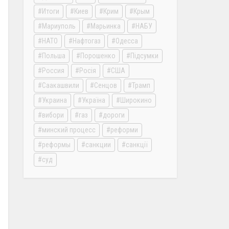
Итоги
Киев
Крим
Крым
Мариуполь
Марьинка
НАБУ
НАТО
Нафтогаз
Одесса
Польша
Порошенко
Підсумки
Россия
Росія
США
Саакашвили
Сенцов
Трамп
Украина
Україна
Широкино
вибори
газ
дороги
минский процесс
реформи
реформы
санкции
санкції
суд