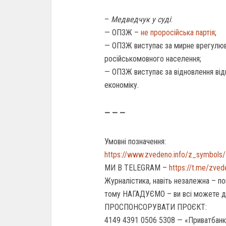
–
Медведчук у суді
:
— ОПЗЖ –
не проросійська партія
;
— ОПЗЖ виступає за мирне врегулюва
російськомовного населення;
— ОПЗЖ виступає за відновлення від
економіку.
— — —
Умовні позначення:
https://www.zvedeno.info/z_symbols/
МИ В TELEGRAM –
https://t.me/zve
Журналістика, навіть незалежна – по
тому НАГАДУЄМО – ви всі можете 
ПРОСПОНСОРУВАТИ ПРОЄКТ:
4149 4391 0506 5308 — «Приватбанк