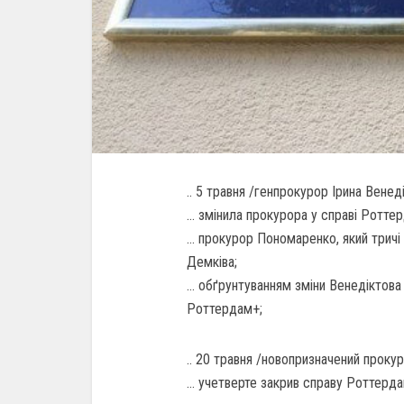
.. 5 травня /генпрокурор Ірина Венед
… змінила прокурора у справі Ротте
… прокурор Пономаренко, який тричі
Демківа;
… обґрунтуванням зміни Венедіктова
Роттердам+;
.. 20 травня /новопризначений проку
… учетверте закрив справу Роттердам