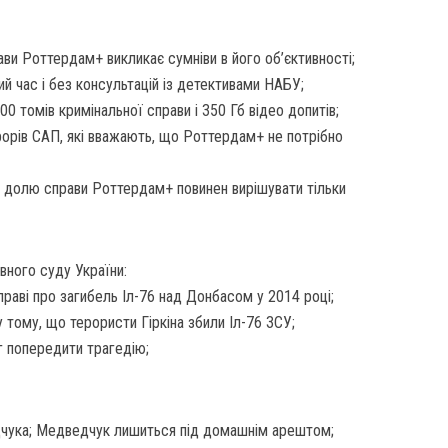
ви Роттердам+ викликає сумніви в його об’єктивності;
й час і без консультацій із детективами НАБУ;
0 томів кримінальної справи і 350 Гб відео допитів;
рорів САП, які вважають, що Роттердам+ не потрібно
 долю справи Роттердам+ повинен вирішувати тільки
вного суду України:
раві про загибель Іл-76 над Донбасом у 2014 році;
у тому, що терористи Гіркіна збили Іл-76 ЗСУ;
г попередити трагедію;
дчука; Медведчук лишиться під домашнім арештом;