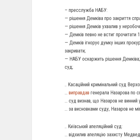
– пресслужба НАБУ:
— рішення Демківа про закриття спра
— рішення Демків ухвалив у неробочи
— Демків певно не встиг прочитати 10
— Демків ігнорує думку інших проку
закривати;
— НАБУ оскаржить рішення Демківа;
суд;
.. Касаційний кримінальний суд Верхо
…
виправдав
генерала Назарова по сп
… суд визнав, що Назаров не винний 
… за висновками суду, Назаров не мі
.. Київський апеляційний суд:
… відхилив апеляцію захисту Медве