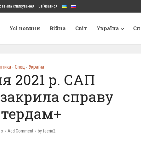
равила спілкування
Зв’язатися
Усі новини
Війна
Світ
Україна
Сп
ітика
Спец
Україна
•
•
ня 2021 р. САП
 закрила справу
ттердам+
go
Add Comment
by
feeria2