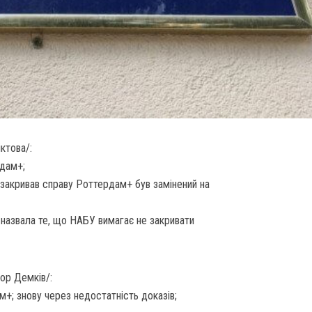
іктова/:
рдам+;
 закривав справу Роттердам+ був замінений на
 назвала те, що НАБУ вимагає не закривати
рор Демків/:
+; знову через недостатність доказів;