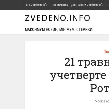
Про Zvedeno.Info
Про команду
Допомогти Zvedeno.Info
П
МАКСИМУМ НОВИН, МІНІМУМ ІСТЕРИКИ.
Пол
21 трав
учетверте
Ро
5 років a