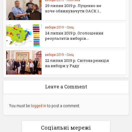
вибори-2019
•
Політика
29 липня 2019 р. Луценко не
хоче обвинувачути ОАСК і...
вибори-2019
•
Спец
24 липня 2019 р. Оголошення
результатів виборів...
вибори-2019
•
Спец
22 липня 2019 р. Світова реакція
на вибори у Раду
Leave a Comment
You must be
logged in
to post a comment.
Соціальні мережі