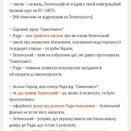
— також –, на жаль, Зеленський не згадав у своїй інавгураційній
промові курс на ЄС і НАТО;
— [НФ поки ніяк не відреагував на Зеленського];
–
Садовий, лідер “Самопомочі”
:
— Рада –
має прийняти закони
, про які казав Зеленський;
— закон про незаконне збагачення, скасування недоторканості
та відкриті списки – потрібні Україні;
— Зеленський – взяв на озброєння ідеї, які давно пропонувала
“Самопоміч”;
— Рада – повинна скликати позачергове засідання й
обговорити ці законопроекти;
–
Оксана Сироїд, віце-спікер Ради від “Самопомочі”
:
— те,
що заявив Зеленський
– це, може, й не весело, та було
прогнозовано;
— офіційного
указу про розпуск Ради поки немає
– Зеленський
фізично не встиг його написати;
— Зеленський – розуміє, що українці мають настільки низьку
довіру до Ради, що готові її розігнати;