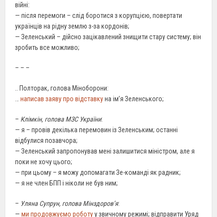
війні:
— після перемоги – слід боротися з корупцією, повертати
українців на рідну землю з-за кордонів;
— Зеленський – дійсно зацікавлений знищити стару систему; він
зробить все можливо;
– – –
.. Полторак, голова Міноборони:
…
написав заяву про відставку
на ім’я Зеленського;
–
Клімкін, голова МЗС України
:
— я – провів декілька перемовин із Зеленським; останні
відбулися позавчора;
— Зеленський запропонував мені залишитися міністром, але я
поки не хочу цього;
— при цьому – я можу допомагати Зе-команді як радник;
— я не член БПП і ніколи не був ним;
–
Уляна Супрун, голова Мінздоров’я
:
—
ми продовжуємо роботу
у звичному режимі; відправити Уряд