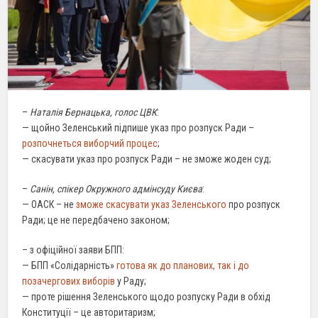
–
Наталія Бернацька, голос ЦВК
:
— щойно Зеленський підпише указ про розпуск Ради –
розпочнеться виборчий процес
;
— скасувати указ про розпуск Ради – не зможе жоден суд;
–
Санін, спікер Окружного адмінсуду Києва
:
— ОАСК – не
зможе скасувати указ Зеленського
про розпуск
Ради; це не передбачено законом;
– з офіційної заяви БПП:
— БПП «Солідарність»
готова як до планових, так і до
позачергових виборів
у Раду;
— проте рішення Зеленського щодо розпуску Ради в обхід
Конституції – це авторитаризм;