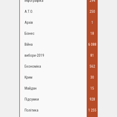
Інфографіка
294
А.Т.О.
250
Архів
1
Бізнес
18
Війна
6 088
вибори-2019
81
Економіка
562
Крим
30
Майдан
15
Підсумки
928
Політика
1 255