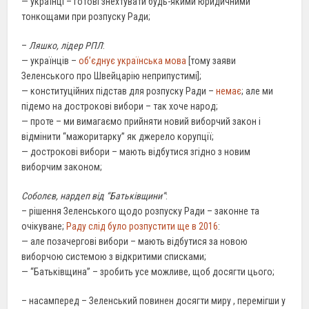
— українці – готові знехтувати будь-якими юридичними
тонкощами при розпуску Ради;
–
Ляшко, лідер РПЛ
:
— українців –
об’єднує українська мова
[тому заяви
Зеленського про Швейцарію неприпустимі];
— конституційних підстав для розпуску Ради –
немає
; але ми
підемо на дострокові вибори – так хоче народ;
— проте – ми вимагаємо прийняти новий виборчий закон і
відмінити “мажоритарку” як джерело корупції;
— дострокові вибори – мають відбутися згідно з новим
виборчим законом;
Соболєв, нардеп від “Батьківщини”
:
– рішення Зеленського щодо розпуску Ради – законне та
очікуване;
Раду слід було розпустити ще в 2016
:
— але позачергові вибори – мають відбутися за новою
виборчою системою з відкритими списками;
— “Батьківщина” – зробить усе можливе, щоб досягти цього;
– насамперед – Зеленський повинен досягти миру , перемігши у