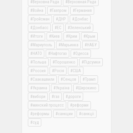
Верховна Рада
Верховная Рада
Война
Газпром
Германия
Гройсман
ДНР
Донбас
Донбасс
ЕС
Зеленський
Итоги
Киев
Крим
Крым
Мариуполь
Марьинка
НАБУ
НАТО
Нафтогаз
Одесса
Польша
Порошенко
Підсумки
Россия
Росія
США
Саакашвили
Сенцов
Трамп
Украина
Україна
Широкино
вибори
газ
дороги
минский процесс
реформи
реформы
санкции
санкції
суд