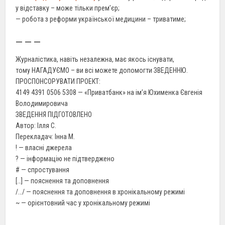
у відставку – може тільки прем’єр;
— робота з реформи української медицини – триватиме;
— — —
Журналістика, навіть незалежна, має якось існувати,
тому НАГАДУЄМО – ви всі можете допомогти ЗВЕДЕННЮ.
ПРОСПОНСОРУВАТИ ПРОЕКТ:
4149 4391 0506 5308 — «Приватбанк» на імʼя Юхименка Євгенія
Володимировича
ЗВЕДЕННЯ ПІДГОТОВЛЕНО
Автор: Ілля С.
Перекладач: Iнна М.
! — власні джерела
? — інформацію не підтверджено
# — спростування
[…] — пояснення та доповнення
/…/ — пояснення та доповнення в хронікальному режимі
~ — орієнтовний час у хронікальному режимі