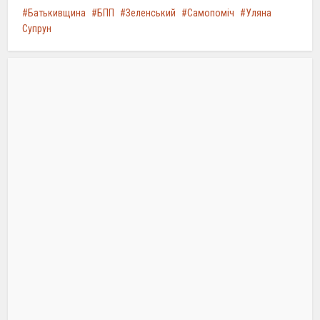
Батькивщина
БПП
Зеленський
Самопоміч
Уляна
Супрун