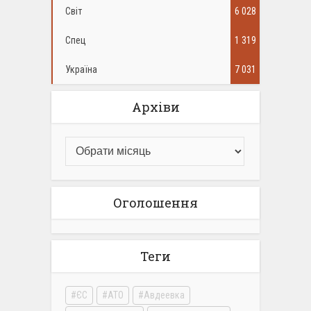
Світ
6 028
Спец
1 319
Україна
7 031
Архіви
Оголошення
Теги
ЄС
АТО
Авдеевка