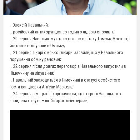
.. Олексій Навальний:
… російський антикорупціонер і один з лідерів опозиції;
… 20 серпня Навальному стало погано в літаку Томськ-Москва, і
його шпиталізували в Омську;
… 21 серпня лікарі омської лікарні заявили, що у Навального
порушення обміну речовин;
… 22 серпня після довгих переговорів Навального випустили в
Німеччину на лікування;
… Навальний знаходиться в Німеччині в статусі особистого
гостя канцлерки Анґели Меркель;
… 24 серпня німецькі лікарі заявили, що в крові Навального
знайдена отрута – інгібітор холінестерази;