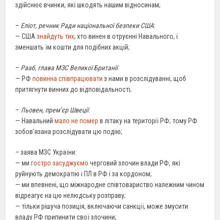
здійснює вчинки, які шкодять нашим відносинам;
–
Еліот, речник Ради національної безпеки США
:
— США
знайдуть тих
, хто винен в отруєнні Навального, і
зменшать їм кошти для подібних акцій;
–
Рааб, глава МЗС Великої Британії
:
— РФ
повинна співпрацювати
з нами в розслідуванні, щоб
притягнути винних до відповідальності;
–
Льовен, прем’єр Швеції
:
— Навальний
мало не помер
в літаку на території РФ; тому РФ
зобов’язана розслідувати цю подію;
– заява МЗС України:
— ми
гостро засуджуємо
черговий злочин влади РФ, які
руйнують демократію і ПЛ в РФ і за кордоном;
— ми впевнені, що міжнародне співтовариство належним чином
відреагує на цю нелюдську розправу;
— тільки рішуча позиція, включаючи санкції, може змусити
владу РФ припинити свої злочини;