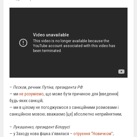
–
Пєсков, речник Путіна, президента РФ
:
— ми
не розуміємо
, що може бути причиною для [введення]
будь-яких санкцій;
— ми в цілому не погоджуємося з санкційними розмовами і
санкційною мовою; вважаємо [це] абсолютно неприйнятним;
–
Лукашенко, президент Білорусі
:
— у Заходу нова фішка з’явилася –
отруєння “Новичком”
;