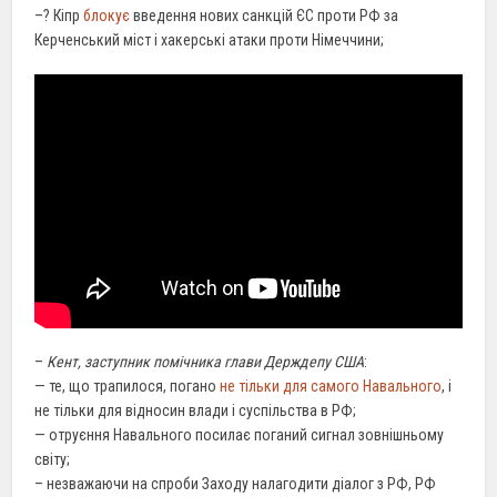
–? Кіпр
блокує
введення нових санкцій ЄС проти РФ за
Керченський міст і хакерські атаки проти Німеччини;
–
Кент, заступник помічника глави Держдепу США
:
— те, що трапилося, погано
не тільки для самого Навального
, і
не тільки для відносин влади і суспільства в РФ;
— отруєння Навального посилає поганий сигнал зовнішньому
світу;
– незважаючи на спроби Заходу налагодити діалог з РФ, РФ