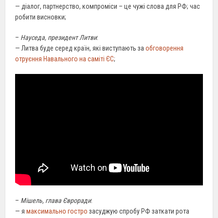
— діалог, партнерство, компроміси – це чужі слова для РФ; час
робити висновки;
–
Науседа, президент Литви
:
— Литва буде серед країн, які виступають за
обговорення
отруєння Навального на саміті ЄС
;
–
Мішель, глава Євроради
:
— я
максимально гостро
засуджую спробу РФ заткати рота