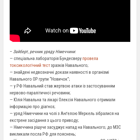
–
Зайберт, речник уряду Німеччини
:
— спеціальна лабораторія Бундесверу
провела
токсикологічний тест
зразків Навального;
— знайдені недвозначні докази наявності в організмі
Навального ОР групи “Новичок”;
— у РФ Навальний став жертвою атаки із застосуванням
нервово-паралітичної речовини;
— Юлія Навальна та лікарі Олексія Навального отримали
інформацію про діагноз;
— уряд Німеччини на чолі з Анґелою Меркель зібралися на
екстрене засідання з цього приводу;
— Німеччина рішуче засуджує напад на Навального; до МЗС
викликали посла РФ для пояснень;