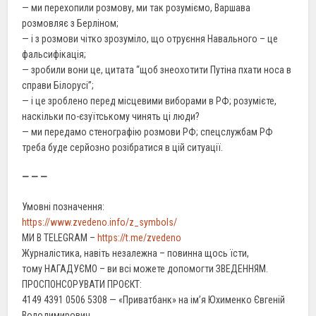
— ми перехопили розмову, ми так розуміємо, Варшава
розмовляє з Берліном;
— і з розмови чітко зрозуміло, що отруєння Навального – це
фальсифікація;
— зробили вони це, цитата “щоб знеохотити Путіна пхати носа в
справи Білорусі”;
— і це зроблено перед місцевими виборами в РФ; розумієте,
наскільки по-єзуїтському чинять ці люди?
— ми передамо стенографію розмови РФ; спецслужбам РФ
треба буде серйозно розібратися в цій ситуації.
— — —
Умовні позначення:
https://www.zvedeno.info/z_symbols/
МИ В TELEGRAM –
https://t.me/zvedeno
Журналістика, навіть незалежна – повинна щось їсти,
тому НАГАДУЄМО – ви всі можете допомогти ЗВЕДЕННЯМ.
ПРОСПОНСОРУВАТИ ПРОЄКТ:
4149 4391 0506 5308 — «Приватбанк» на ім’я Юхименко Євгеній
Володимирович