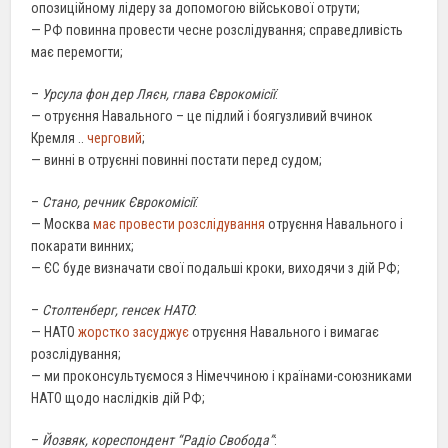
опозиційному лідеру за допомогою військової отрути;
— РФ повинна провести чесне розслідування; справедливість
має перемогти;
–
Урсула фон дер Ляєн, глава Єврокомісії
:
— отруєння Навального – це підлий і боягузливий вчинок
Кремля ..
черговий
;
— винні в отруєнні повинні постати перед судом;
–
Стано, речник Єврокомісії
:
— Москва
має провести розслідування
отруєння Навального і
покарати винних;
— ЄС буде визначати свої подальші кроки, виходячи з дій РФ;
–
Столтенберг, генсек НАТО
:
— НАТО
жорстко засуджує
отруєння Навального і вимагає
розслідування;
— ми проконсультуємося з Німеччиною і країнами-союзниками
НАТО щодо наслідків дій РФ;
–
Йозвяк, кореспондент “Радіо Свобода”
: