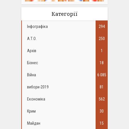
Категорії
Інфографіка
294
А.Т.О.
250
Архів
1
Бізнес
18
Війна
6 085
вибори-2019
81
Економіка
562
Крим
30
Майдан
15