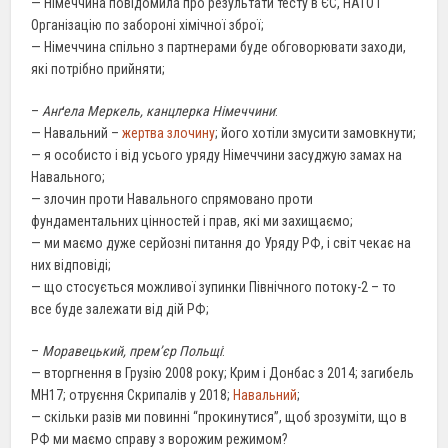
— Німеччина повідомила про результати тесту в ЄС, НАТО і
Організацію по забороні хімічної зброї;
— Німеччина спільно з партнерами буде обговорювати заходи,
які потрібно прийняти;
–
Анґела Меркель, канцлерка Німеччини
:
— Навальний –
жертва злочину
; його хотіли змусити замовкнути;
— я особисто і від усього уряду Німеччини засуджую замах на
Навального;
— злочин проти Навального спрямовано проти
фундаментальних цінностей і прав, які ми захищаємо;
— ми маємо дуже серйозні питання до Уряду РФ, і світ чекає на
них відповіді;
— що стосується можливої зупинки Північного потоку-2 – то
все буде залежати від дій РФ;
–
Моравецький, прем’єр Польщі
:
— вторгнення в Грузію 2008 року; Крим і Донбас з 2014; загибель
МН17; отруєння Скрипалів у 2018;
Навальний
;
— скільки разів ми повинні “прокинутися”, щоб зрозуміти, що в
РФ ми маємо справу з ворожим режимом?