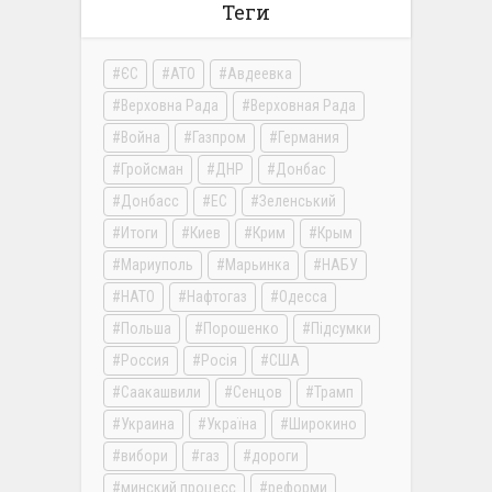
Теги
ЄС
АТО
Авдеевка
Верховна Рада
Верховная Рада
Война
Газпром
Германия
Гройсман
ДНР
Донбас
Донбасс
ЕС
Зеленський
Итоги
Киев
Крим
Крым
Мариуполь
Марьинка
НАБУ
НАТО
Нафтогаз
Одесса
Польша
Порошенко
Підсумки
Россия
Росія
США
Саакашвили
Сенцов
Трамп
Украина
Україна
Широкино
вибори
газ
дороги
минский процесс
реформи