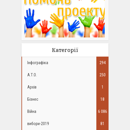
Категорії
Інфографіка
294
А.Т.О.
250
Архів
1
Бізнес
18
Війна
6 086
вибори-2019
81