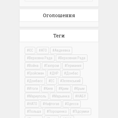
Оголошення
Теги
ЄС
АТО
Авдеевка
Верховна Рада
Верховная Рада
Война
Газпром
Германия
Гройсман
ДНР
Донбас
Донбасс
ЕС
Зеленський
Итоги
Киев
Крим
Крым
Мариуполь
Марьинка
НАБУ
НАТО
Нафтогаз
Одесса
Польша
Порошенко
Підсумки