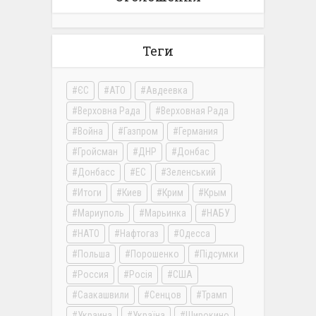
Теги
ЄС
АТО
Авдеевка
Верховна Рада
Верховная Рада
Война
Газпром
Германия
Гройсман
ДНР
Донбас
Донбасс
ЕС
Зеленський
Итоги
Киев
Крим
Крым
Мариуполь
Марьинка
НАБУ
НАТО
Нафтогаз
Одесса
Польша
Порошенко
Підсумки
Россия
Росія
США
Саакашвили
Сенцов
Трамп
Украина
Україна
Широкино