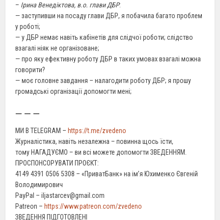
–
Ірина Венедіктова, в.о. глави ДБР
:
— заступивши на посаду глави ДБР, я побачила багато проблем
у роботі;
— у ДБР немає навіть кабінетів для слідчої роботи; слідство
взагалі ніяк не організоване;
— про яку ефективну роботу ДБР в таких умовах взагалі можна
говорити?
— моє головне завдання – налагодити роботу ДБР; я прошу
громадські організації допомогти мені;
— — —
МИ В TELEGRAM –
https://t.me/zvedeno
Журналістика, навіть незалежна – повинна щось їсти,
тому НАГАДУЄМО – ви всі можете допомогти ЗВЕДЕННЯМ.
ПРОСПОНСОРУВАТИ ПРОЄКТ:
4149 4391 0506 5308 – «ПриватБанк» на ім’я Юхименко Євгеній
Володимирович
PayPal – iljastarcev@gmail.com
Patreon –
https://www.patreon.com/zvedeno
ЗВЕДЕННЯ ПІДГОТОВЛЕНІ