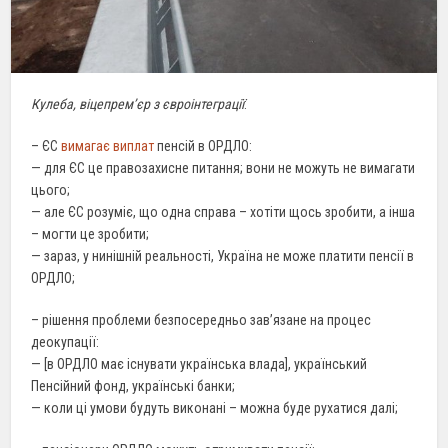
Кулеба, віцепрем’єр з євроінтеграції
:
– ЄС
вимагає виплат
пенсій в ОРДЛО:
— для ЄС це правозахисне питання; вони не можуть не вимагати
цього;
— але ЄС розуміє, що одна справа – хотіти щось зробити, а інша
– могти це зробити;
— зараз, у нинішній реальності, Україна не може платити пенсії в
ОРДЛО;
– рішення проблеми безпосередньо зав’язане на процес
деокупації:
— [в ОРДЛО має існувати українська влада], український
Пенсійний фонд, українські банки;
— коли ці умови будуть виконані – можна буде рухатися далі;