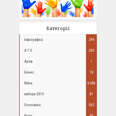
Категорії
Інфографіка
294
А.Т.О.
250
Архів
1
Бізнес
18
Війна
6 086
вибори-2019
81
Економіка
562
Крим
30