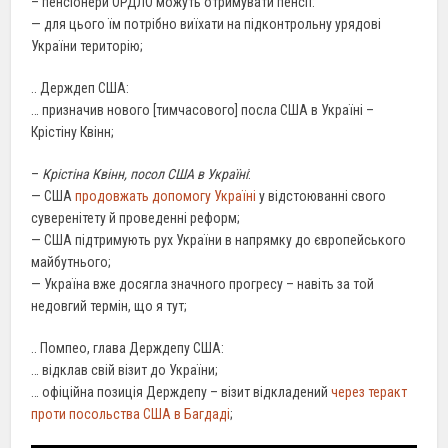
– пенсіонери ОРДЛО можуть отримувати пенсії:
— для цього їм потрібно виїхати на підконтрольну урядові
України територію;
.. Держдеп США:
… призначив нового [тимчасового] посла США в Україні –
Крістіну Квінн;
–
Крістіна Квінн, посол США в Україні
:
— США
продовжать допомогу Україні
у відстоюванні свого
суверенітету й проведенні реформ;
— США підтримують рух України в напрямку до європейського
майбутнього;
— Україна вже досягла значного прогресу – навіть за той
недовгий термін, що я тут;
.. Помпео, глава Держдепу США:
… відклав свій візит до України;
… офіційна позиція Держдепу – візит відкладений
через теракт
проти посольства США в Багдаді
;