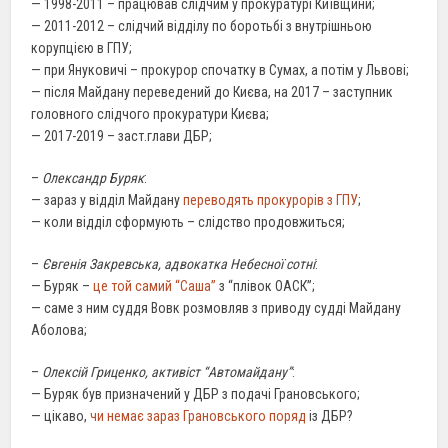
— 1998-2011 – працював слідчим у прокуратурі Київщини;
— 2011-2012 – слідчий відділу по боротьбі з внутрішньою
корупцією в ГПУ;
— при Януковичі – прокурор спочатку в Сумах, а потім у Львові;
— після Майдану переведений до Києва, на 2017 – заступник
головного слідчого прокуратури Києва;
— 2017-2019 – заст.глави ДБР;
–
Олександр Буряк
:
— зараз у відділ Майдану
переводять прокурорів з ГПУ
;
— коли відділ сформують – слідство продовжиться;
–
Євгенія Закревська, адвокатка Небесної сотні
:
— Буряк –
це той самий “Саша”
з “плівок ОАСК”;
— саме з ним суддя Вовк розмовляв з приводу судді Майдану
Аболова;
–
Олексій Гриценко, активіст “Автомайдану”
:
— Буряк був призначений у ДБР з подачі Грановського;
— цікаво,
чи немає зараз Грановського поряд
із ДБР?