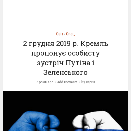
Світ
Спец
•
2 грудня 2019 р. Кремль
пропонує особисту
зустріч Путіна і
Зеленського
by
7 років ago
Add Comment
Сергій