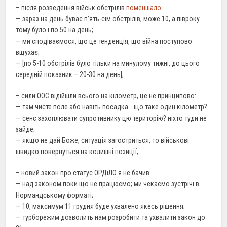
– після розведення військ обстрілів
поменшало
:
— зараз на день буває п’ять-сім обстрілів, може 10, а півроку
тому було і по 50 на день;
— ми сподіваємося, що це тенденція, що війна поступово
вщухає;
— [по 5-10 обстрілів було тільки на минулому тижні, до цього
середній показник – 20-30 на день];
– сили ООС відійшли всього на кілометр, це не принципово:
— там чисте поле або навіть посадка… що таке один кілометр?
— сенс захоплювати супротивнику цю територію? ніхто туди не
зайде;
— якщо не дай Боже, ситуація загостриться, то військові
швидко повернуться на колишні позиції;
– новий закон про статус ОРДіЛО я не бачив:
— над законом поки що не працюємо; ми чекаємо зустрічі в
Нормандському форматі;
— 10, максимум 11 грудня буде ухвалено якесь рішення;
— турборежим дозволить нам розробити та ухвалити закон до