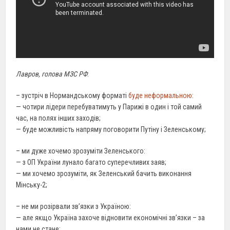
Лавров, голова МЗС РФ
:
– зустріч в Нормандському форматі
буде неформальною
:
— чотири лідери перебуватимуть у Парижі в один і той самий
час, на полях інших заходів;
— буде можливість напряму поговорити Путіну і Зеленському;
– ми дуже хочемо зрозуміти Зеленського:
— з ОП України лунало багато суперечливих заяв;
— ми хочемо зрозуміти, як Зеленський бачить виконання
Мінську-2;
– не ми розірвали зв’язки з Україною:
— але якщо Україна захоче відновити економічні зв’язки – за
нами не стане;