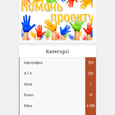
Категорії
Інфографіка
294
А.Т.О.
250
Архів
1
Бізнес
18
Війна
6 088