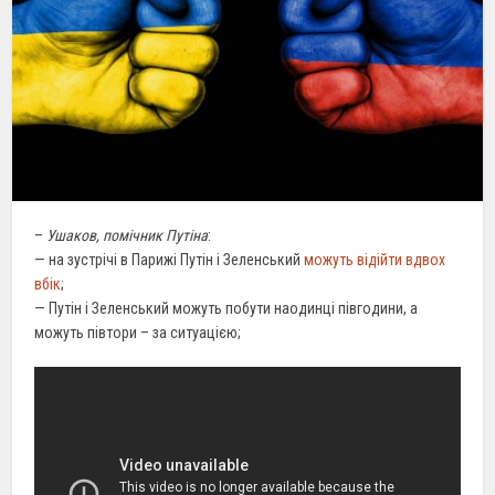
–
Ушаков, помічник Путіна
:
— на зустрічі в Парижі Путін і Зеленський
можуть відійти вдвох
вбік
;
— Путін і Зеленський можуть побути наодинці півгодини, а
можуть півтори – за ситуацією;