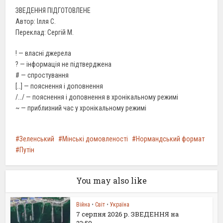
ЗВЕДЕННЯ ПІДГОТОВЛЕНЕ
Автор: Ілля С.
Переклад: Сергій М.
! — власні джерела
? — інформація не підтверджена
# — спростування
[…] — пояснення і доповнення
/…/ — пояснення і доповнення в хронікальному режимі
~ — приблизний час у хронікальному режимі
Зеленський
Мінські домовленості
Нормандський формат
Путін
You may also like
Війна
•
Світ
•
Україна
7 серпня 2026 р. ЗВЕДЕННЯ на