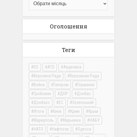
Оголошення
Теги
ЄС
АТО
Авдеевка
Верховна Рада
Верховная Рада
Война
Газпром
Германия
Гройсман
ДНР
Донбас
Донбасс
ЕС
Зеленський
Итоги
Киев
Крим
Крым
Мариуполь
Марьинка
НАБУ
НАТО
Нафтогаз
Одесса