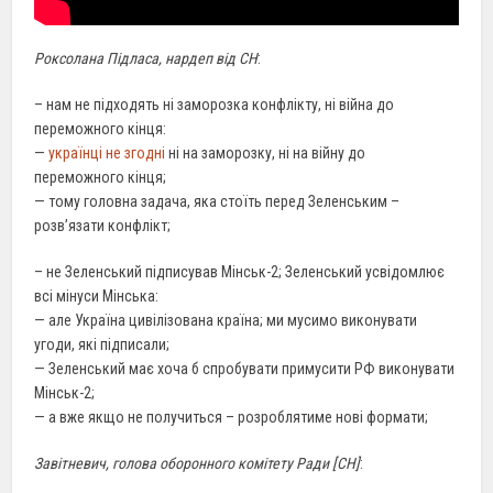
Роксолана Підласа, нардеп від СН
:
– нам не підходять ні заморозка конфлікту, ні війна до
переможного кінця:
—
українці не згодні
ні на заморозку, ні на війну до
переможного кінця;
— тому головна задача, яка стоїть перед Зеленським –
розв’язати конфлікт;
– не Зеленський підписував Мінськ-2; Зеленський усвідомлює
всі мінуси Мінська:
— але Україна цивілізована країна; ми мусимо виконувати
угоди, які підписали;
— Зеленський має хоча б спробувати примусити РФ виконувати
Мінськ-2;
— а вже якщо не получиться – розроблятиме нові формати;
Завітневич, голова оборонного комітету Ради [СН]
: