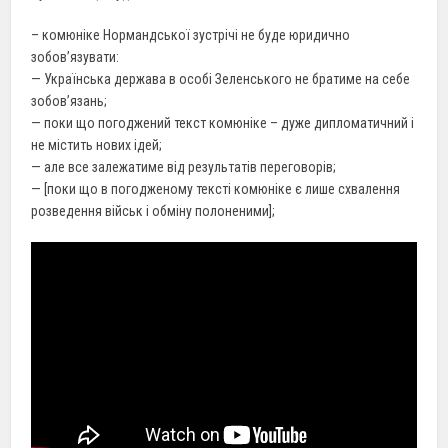
– комюніке Нормандської зустрічі не буде юридично
зобов’язувати:
— Українська держава в особі Зеленського не братиме на себе
зобов’язань;
— поки що погоджений текст комюніке – дуже дипломатичний і
не містить нових ідей;
— але все залежатиме від результатів переговорів;
— [поки що в погодженому тексті комюніке є лише схвалення
розведення військ і обміну полоненими];