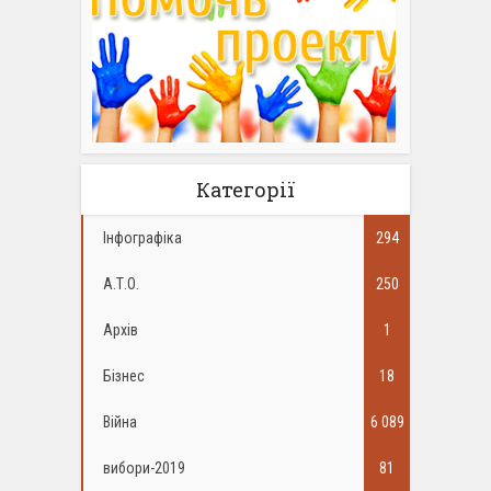
Категорії
Інфографіка
294
А.Т.О.
250
Архів
1
Бізнес
18
Війна
6 089
вибори-2019
81