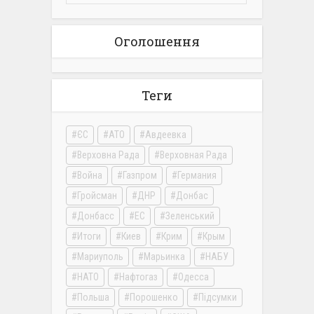
Оголошення
Теги
ЄС
АТО
Авдеевка
Верховна Рада
Верховная Рада
Война
Газпром
Германия
Гройсман
ДНР
Донбас
Донбасс
ЕС
Зеленський
Итоги
Киев
Крим
Крым
Мариуполь
Марьинка
НАБУ
НАТО
Нафтогаз
Одесса
Польша
Порошенко
Підсумки