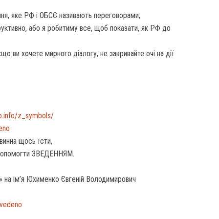
ння, яке РФ і ОБСЄ називають переговорами;
ктивно, або я робитиму все, щоб показати, як РФ до
що ви хочете мирного діалогу, не закривайте очі на дії
o.info/z_symbols/
deno
винна щось їсти,
допомогти ЗВЕДЕННЯМ.
» на ім’я Юхименко Євгеній Володимирович
zvedeno