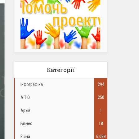
Категорії
Інфографіка
294
А.Т.О.
250
Архів
1
Бізнес
18
Війна
6 089