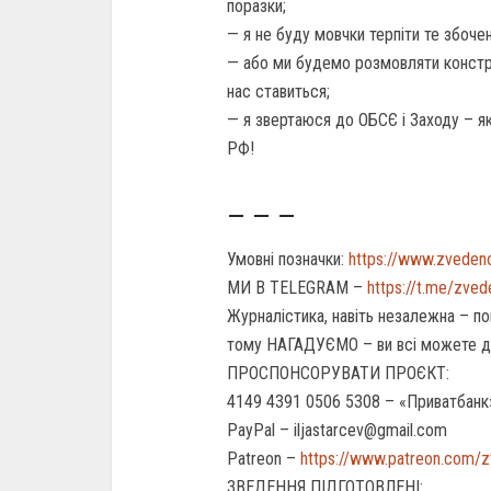
поразки;
— я не буду мовчки терпіти те збоче
— або ми будемо розмовляти констру
нас ставиться;
— я звертаюся до ОБСЄ і Заходу – як
РФ!
– – –
Умовні позначки:
https://www.zveden
МИ В TELEGRAM –
https://t.me/zve
Журналістика, навіть незалежна – по
тому НАГАДУЄМО – ви всі можете 
ПРОСПОНСОРУВАТИ ПРОЄКТ:
4149 4391 0506 5308 – «Приватбанк
PayPal – iljastarcev@gmail.com
Patreon –
https://www.patreon.com/
ЗВЕДЕННЯ ПІДГОТОВЛЕНІ: