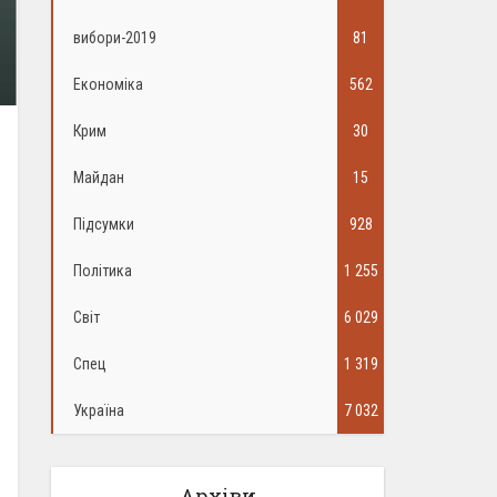
вибори-2019
81
Економіка
562
Крим
30
Майдан
15
Підсумки
928
Політика
1 255
Світ
6 029
Спец
1 319
Україна
7 032
Архіви