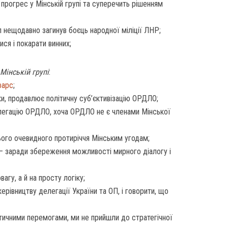
прогрес у Мінській групі та суперечить рішенням
л нещодавно загинув боєць народної міліції ЛНР;
ся і покарати винних;
Мінській групі
:
фарс
;
ки, продавлює політичну суб’єктивізацію ОРДЛО;
легацію ОРДЛО, хоча ОРДЛО не є членами Мінської
ього очевидного протиріччя Мінським угодам;
– заради збереження можливості мирного діалогу і
агу, а й на просту логіку;
ерівництву делегації України та ОП, і говорити, що
актичними перемогами, ми не прийшли до стратегічної