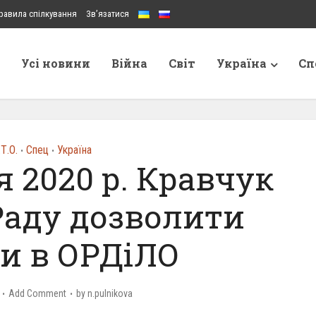
равила спілкування
Зв’язатися
Усі новини
Війна
Світ
Україна
Сп
.Т.О.
Спец
Україна
•
•
я 2020 р. Кравчук
Раду дозволити
и в ОРДіЛО
Add Comment
by
n.pulnikova