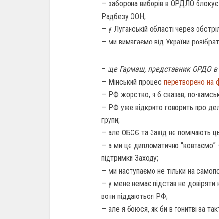
— заборона виборів в ОРДЛО блокує 
Радбезу ООН;
— у Луганській області через обстрі
— ми вимагаємо від України розібрати
–
ще Гармаш, представник ОРДО в 
— Мінський процес
перетворено на 
— РФ жорстко, я б сказав, по-хамсь
— РФ уже відкрито говорить про де
групи;
— але ОБСЄ та Захід не помічають ц
— а ми це дипломатично “ковтаємо” 
підтримки Заходу;
— ми наступаємо не тільки на самопов
— у мене немає підстав не довіряти к
вони піддаються РФ;
— але я боюся, як би в гонитві за т