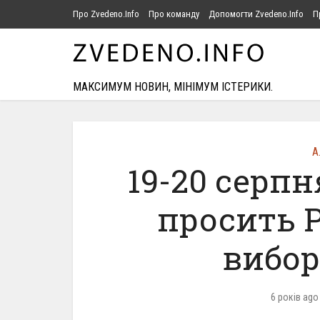
Про Zvedeno.Info
Про команду
Допомогти Zvedeno.Info
П
МАКСИМУМ НОВИН, МІНІМУМ ІСТЕРИКИ.
А
19-20 серпн
просить 
вибор
6 років ago