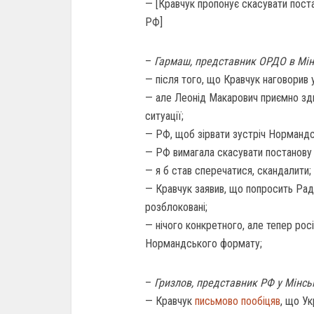
— [Кравчук пропонує скасувати пос
РФ]
–
Гармаш, представник ОРДО в Мінс
— після того, що Кравчук наговорив у
— але Леонід Макарович приємно зди
ситуації;
— РФ, щоб зірвати зустріч Нормандс
— РФ вимагала скасувати постанову
— я б став сперечатися, скандалити;
— Кравчук заявив, що попросить Рад
розблоковані;
— нічого конкретного, але тепер рос
Нормандського формату;
–
Гризлов, представник РФ у Мінськ
— Кравчук
письмово пообіцяв
, що У