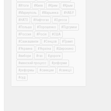
Итоги
Киев
Крим
Крым
Мариуполь
Марьинка
НАБУ
НАТО
Нафтогаз
Одесса
Польша
Порошенко
Підсумки
Россия
Росія
США
Саакашвили
Сенцов
Трамп
Украина
Україна
Широкино
вибори
газ
дороги
минский процесс
реформи
реформы
санкции
санкції
суд