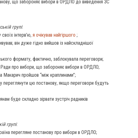
танову, що забороняє вибори в ОРДЛО до виведення ЗС
ькій групі
:
 своїх інтерв’ю,
я очікував найгіршого
;
вував; він дуже гідно вийшов із найскладнішої
ького формату, фактично, заблокувала переговори;
 Ради про вибори, що забороняє вибори в ОРДЛО;
 а Макарич пройшов “між краплинами”;
у переглянути цю постанову, якщо переговори будуть
іянам буде складно зірвати зустріч радників
ій групі
:
країна перегляне постанову про вибори в ОРДЛО;