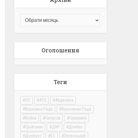
Оголошення
Теги
ЄС
АТО
Авдеевка
Верховна Рада
Верховная Рада
Война
Газпром
Германия
Гройсман
ДНР
Донбас
Донбасс
ЕС
Зеленський