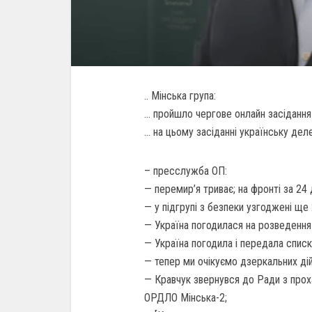
.. Мінська група:
… пройшло чергове онлайн засідання 
… на цьому засіданні українську дел
– пресслужба ОП:
— перемир’я триває; на фронті за 24 
— у підгрупі з безпеки узгоджені ще
— Україна погодилася на розведення 
— Україна погодила і передала списк
— тепер ми очікуємо дзеркальних дій 
— Кравчук звернувся до Ради з прох
ОРДЛО Мінська-2;