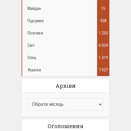
Майдан
15
Підсумки
928
Політика
1 255
Світ
6 024
Спец
1 319
Україна
7 027
Архіви
Оголошення