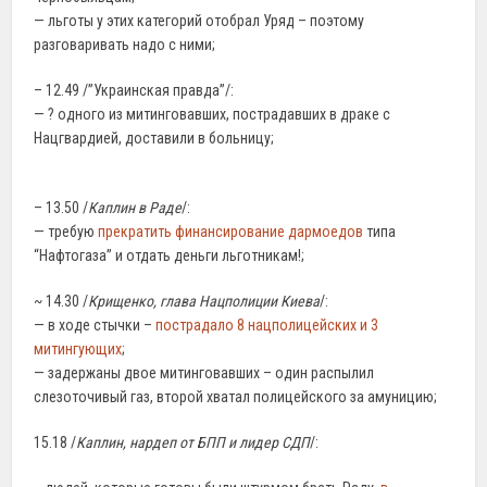
— льготы у этих категорий отобрал Уряд – поэтому
разговаривать надо с ними;
– 12.49 /”Украинская правда”/:
— ? одного из митинговавших, пострадавших в драке с
Нацгвардией, доставили в больницу;
– 13.50 /
Каплин в Раде
/:
— требую
прекратить финансирование дармоедов
типа
“Нафтогаза” и отдать деньги льготникам!;
~ 14.30 /
Крищенко, глава Нацполиции Киева
/:
— в ходе стычки –
пострадало 8 нацполицейских и 3
митингующих
;
— задержаны двое митинговавших – один распылил
слезоточивый газ, второй хватал полицейского за амуницию;
15.18 /
Каплин, нардеп от БПП и лидер СДП
/: