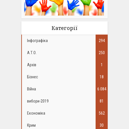
Категорії
Інфографіка
294
А.Т.О.
250
Архів
1
Бізнес
18
Війна
6 084
вибори-2019
81
Економіка
562
Крим
30