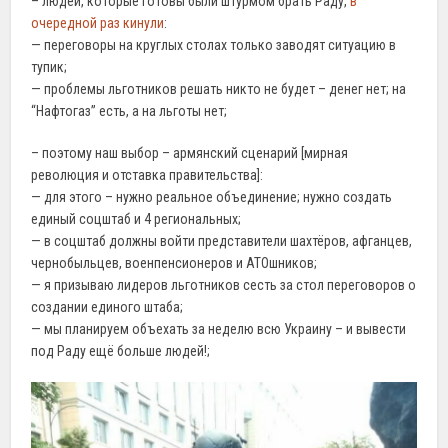
– людей, которые готовы были штурмом брать Раду,
в
очередной раз кинули
:
— переговоры на круглых столах только заводят ситуацию в
тупик;
— проблемы льготников решать никто не будет – денег нет; на
“Нафтогаз” есть, а на льготы нет;
– поэтому наш выбор – армянский сценарий [мирная
революция и отставка правительства]:
— для этого – нужно реальное объединение; нужно создать
единый соцштаб и 4 региональных;
— в соцштаб должны войти представители шахтёров, афганцев,
чернобыльцев, военпенсионеров и АТОшников;
— я призываю лидеров льготников сесть за стол переговоров о
создании единого штаба;
— мы планируем объехать за неделю всю Украину – и вывести
под Раду ещё больше людей!;