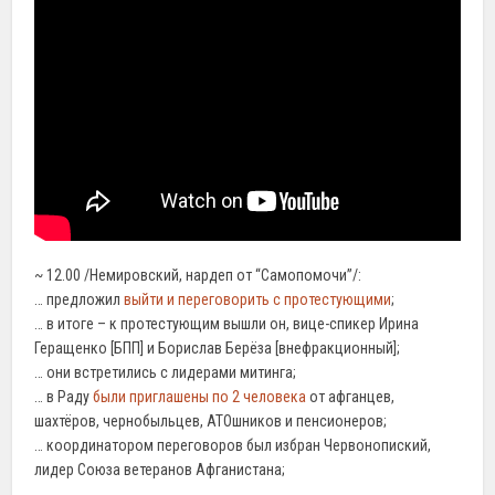
~ 12.00 /Немировский, нардеп от “Самопомочи”/:
… предложил
выйти и переговорить с протестующими
;
… в итоге – к протестующим вышли он, вице-спикер Ирина
Геращенко [БПП] и Борислав Берёза [внефракционный];
… они встретились с лидерами митинга;
… в Раду
были приглашены по 2 человека
от афганцев,
шахтёров, чернобыльцев, АТОшников и пенсионеров;
… координатором переговоров был избран Червонопиский,
лидер Союза ветеранов Афганистана;