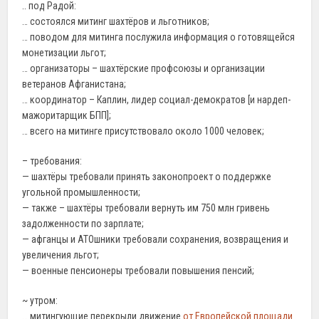
.. под Радой:
… состоялся митинг шахтёров и льготников;
… поводом для митинга послужила информация о готовящейся
монетизации льгот;
… организаторы – шахтёрские профсоюзы и организации
ветеранов Афганистана;
… координатор – Каплин, лидер социал-демократов [и нардеп-
мажоритарщик БПП];
… всего на митинге присутствовало около 1000 человек;
– требования:
— шахтёры требовали принять законопроект о поддержке
угольной промышленности;
— также – шахтёры требовали вернуть им 750 млн гривень
задолженности по зарплате;
— афганцы и АТОшники требовали сохранения, возвращения и
увеличения льгот;
— военные пенсионеры требовали повышения пенсий;
~ утром:
… митингующие перекрыли движение
от Европейской площади