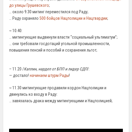
до улицы Грушевского
;
… около 9.30 митинг переместился под Раду;
… Раду охраняло
500 бойцов Нацполиции и Нацгвардии
;
~ 10.40:
… митингующие выдвинули власти “социальный ультиматум”;
… они требовали госдотаций угольной промышленности,
повышения пенсий и пособий и сохранения льгот;
– 11.20 /
Каплин, нардеп от БПП и лидер СДП
/:
— достало!
начинаем штурм Рады
!
~ 11.30 митингующие продавили кордон Нацполиции и
двинулись ко входу в Раду:
… завязалась драка между митингующими и Нацполицией;