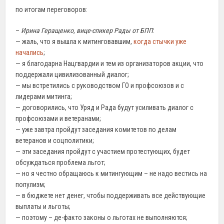
по итогам переговоров:
–
Ирина Геращенко, вице-спикер Рады от БПП
:
— жаль, что я вышла к митинговавшим,
когда стычки уже
начались
;
— я благодарна Нацгвардии и тем из организаторов акции, что
поддержали цивилизованный диалог;
— мы встретились с руководством ГО и профсоюзов и с
лидерами митинга;
— договорились, что Уряд и Рада будут усиливать диалог с
профсоюзами и ветеранами;
— уже завтра пройдут заседания комитетов по делам
ветеранов и соцполитики;
— эти заседания пройдут с участием протестующих, будет
обсуждаться проблема льгот;
— но я честно обращаюсь к митингующим – не надо вестись на
популизм;
— в бюджете нет денег, чтобы поддерживать все действующие
выплаты и льготы;
— поэтому – де-факто законы о льготах не выполняются;