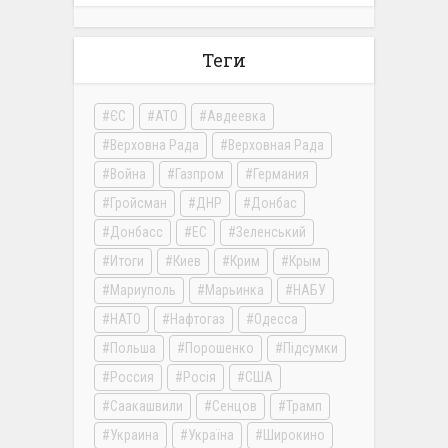
Теги
ЄС
АТО
Авдеевка
Верховна Рада
Верховная Рада
Война
Газпром
Германия
Гройсман
ДНР
Донбас
Донбасс
ЕС
Зеленський
Итоги
Киев
Крим
Крым
Мариуполь
Марьинка
НАБУ
НАТО
Нафтогаз
Одесса
Польша
Порошенко
Підсумки
Россия
Росія
США
Саакашвили
Сенцов
Трамп
Украина
Україна
Широкино