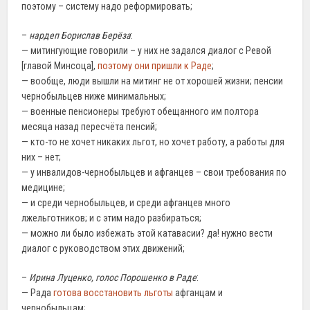
поэтому – систему надо реформировать;
–
нардеп Борислав Берёза
:
— митингующие говорили – у них не задался диалог с Ревой
[главой Минсоца],
поэтому они пришли к Раде
;
— вообще, люди вышли на митинг не от хорошей жизни; пенсии
чернобыльцев ниже минимальных;
— военные пенсионеры требуют обещанного им полтора
месяца назад пересчёта пенсий;
— кто-то не хочет никаких льгот, но хочет работу, а работы для
них – нет;
— у инвалидов-чернобыльцев и афганцев – свои требования по
медицине;
— и среди чернобыльцев, и среди афганцев много
лжельготников; и с этим надо разбираться;
— можно ли было избежать этой катавасии? да! нужно вести
диалог с руководством этих движений;
–
Ирина Луценко, голос Порошенко в Раде
:
— Рада
готова восстановить льготы
афганцам и
чернобыльцам;