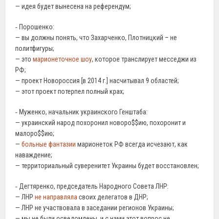
— идея будет вынесена на референдум;
‐ Порошенко:
— вы должны понять, что Захарченко, Плотницкий – не
политфигуры;
— это
марионеточное шоу
, которое транслирует месседжи из
РФ;
— проект Новороссия [в 2014 г.] насчитывал 9 областей;
— этот проект потерпел полный крах;
‐ Муженко, начальник украинского Генштаба:
— украинский народ похоронил новоро$$ию, похоронит и
малоро$$ию;
—
больные фантазии
марионеток РФ всегда исчезают, как
наваждение;
— территориальный суверенитет Украины будет восстановлен;
‐ Дегтяренко, председатель Народного Совета ЛНР:
— ЛНР
не направляла
своих делегатов в ДНР;
— ЛНР не участвовала в заседании регионов Украины;
— мы не были осведомлены, и с нами этот вопрос не