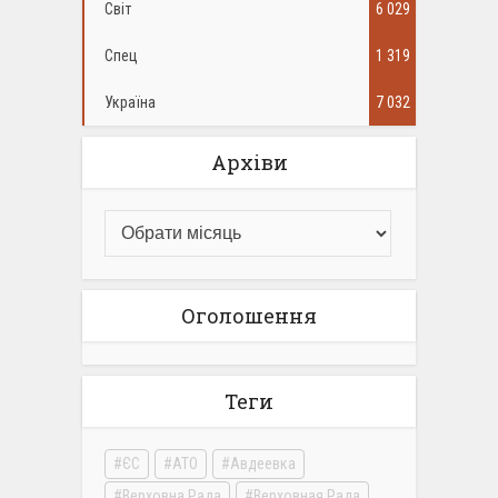
Світ
6 029
Спец
1 319
Україна
7 032
Архіви
Оголошення
Теги
ЄС
АТО
Авдеевка
Верховна Рада
Верховная Рада