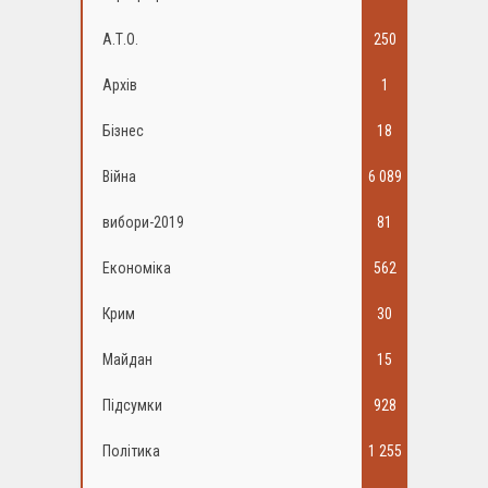
А.Т.О.
250
Архів
1
Бізнес
18
Війна
6 089
вибори-2019
81
Економіка
562
Крим
30
Майдан
15
Підсумки
928
Політика
1 255