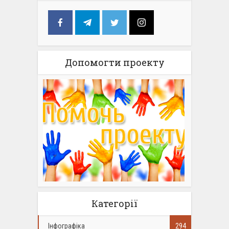
Допомогти проекту
Категорії
Інфографіка
294