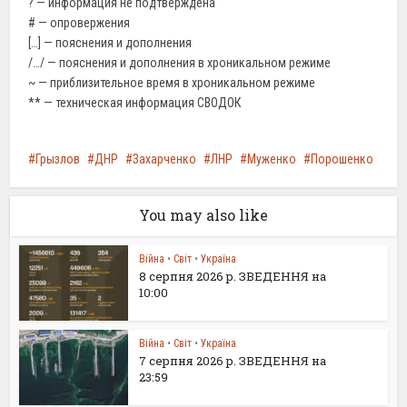
? — информация не подтверждена
# — опровержения
[…] — пояснения и дополнения
/…/ — пояснения и дополнения в хроникальном режиме
~ — приблизительное время в хроникальном режиме
** — техническая информация СВОДОК
Грызлов
ДНР
Захарченко
ЛНР
Муженко
Порошенко
You may also like
Війна
•
Світ
•
Україна
8 серпня 2026 р. ЗВЕДЕННЯ на
10:00
Війна
•
Світ
•
Україна
7 серпня 2026 р. ЗВЕДЕННЯ на
23:59