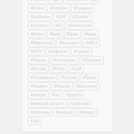
Война
Газпром
Германия
Гройсман
ДНР
Донбас
Донбасс
ЕС
Зеленський
Итоги
Киев
Крим
Крым
Мариуполь
Марьинка
НАБУ
НАТО
Нафтогаз
Одесса
Польша
Порошенко
Підсумки
Россия
Росія
США
Саакашвили
Сенцов
Трамп
Украина
Україна
Широкино
вибори
газ
дороги
минский процесс
реформи
реформы
санкции
санкції
суд