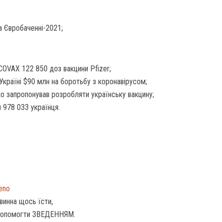
а Євробаченні-2021;
COVAX 122 850 доз вакцини Pfizer;
 Україні $90 млн на боротьбу з коронавірусом;
о запропонував розробляти українську вакцину;
 978 033 українця.
deno
винна щось їсти,
допомогти ЗВЕДЕННЯМ.