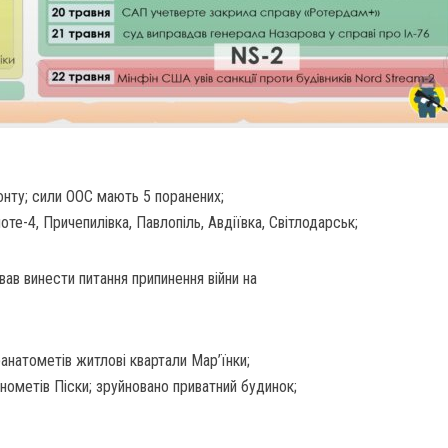
ронту; сили ООС мають 5 поранених;
оте-4, Причепилівка, Павлопіль, Авдіївка, Світлодарськ;
ав винести питання припинення війни на
анатометів житлові квартали Мар’їнки;
нометів Піски; зруйновано приватний будинок;