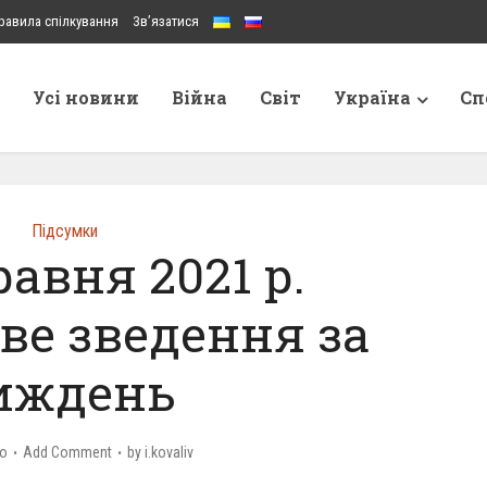
равила спілкування
Зв’язатися
Усі новини
Війна
Світ
Україна
Сп
Підсумки
равня 2021 р.
ве зведення за
иждень
go
Add Comment
by
i.kovaliv