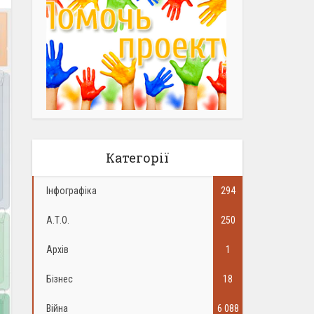
Категорії
Інфографіка
294
А.Т.О.
250
Архів
1
Бізнес
18
Війна
6 088