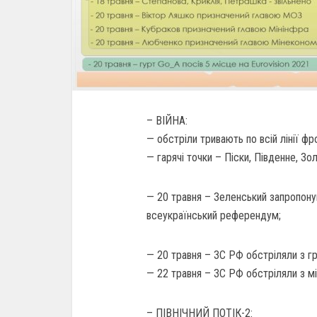
– ВІЙНА:
— обстріли тривають по всій лінії ф
— гарячі точки – Піски, Південне, Зол
— 20 травня – Зеленський запропонув
всеукраїнський референдум;
— 20 травня – ЗС РФ обстріляли з гр
— 22 травня – ЗС РФ обстріляли з мі
– ПІВНІЧНИЙ ПОТІК-2: