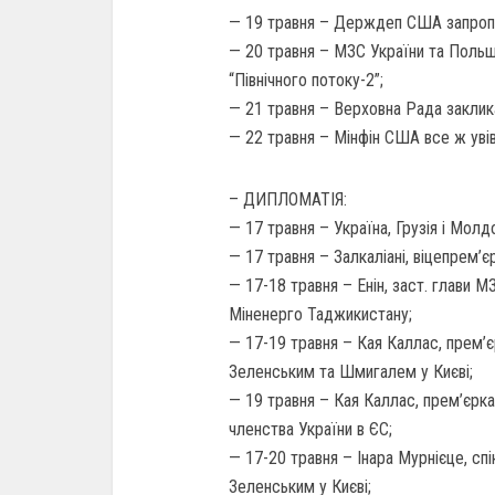
— 19 травня – Держдеп США запропон
— 20 травня – МЗС України та Поль
“Північного потоку-2”;
— 21 травня – Верховна Рада заклик
— 22 травня – Мінфін США все ж увів
– ДИПЛОМАТІЯ:
— 17 травня – Україна, Грузія і Молд
— 17 травня – Залкаліані, віцепрем’є
— 17-18 травня – Енін, заст. глави М
Міненерго Таджикистану;
— 17-19 травня – Кая Каллас, прем’єр
Зеленським та Шмигалем у Києві;
— 19 травня – Кая Каллас, прем’єрка
членства України в ЄС;
— 17-20 травня – Інара Мурнієце, спі
Зеленським у Києві;