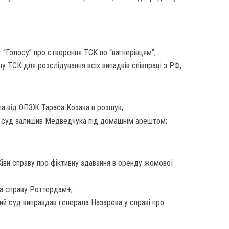
 “Голосу” про створення ТСК по “вагнерівцям”;
у ТСК для розслідування всіх випадків співпраці з РФ;
а від ОПЗЖ Тараса Козака в розшук;
ий суд залишив Медведчука під домашнім арештом;
іви справу про фіктивну здавання в оренду жомової
ла справу Роттердам+;
ий суд виправдав генерала Назарова у справі про