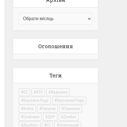
Оголошення
Теги
ЄС
АТО
Авдеевка
Верховна Рада
Верховная Рада
Война
Газпром
Германия
Гройсман
ДНР
Донбас
Донбасс
ЕС
Зеленський