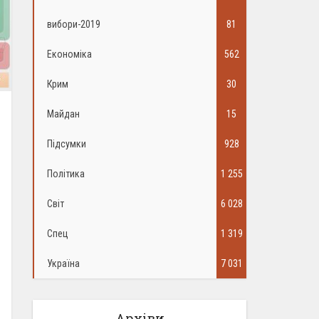
вибори-2019
81
Економіка
562
Крим
30
Майдан
15
Підсумки
928
Політика
1 255
Світ
6 028
Спец
1 319
Україна
7 031
Архіви