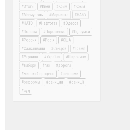
Итоги
Киев
Крим
Крым
Мариуполь
Марьинка
НАБУ
НАТО
Нафтогаз
Одесса
Польша
Порошенко
Підсумки
Россия
Росія
США
Саакашвили
Сенцов
Трамп
Украина
Україна
Широкино
вибори
газ
дороги
минский процесс
реформи
реформы
санкции
санкції
суд