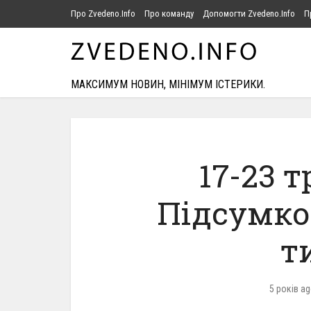
Про Zvedeno.Info
Про команду
Допомогти Zvedeno.Info
П
МАКСИМУМ НОВИН, МІНІМУМ ІСТЕРИКИ.
17-23 т
Підсумко
т
5 років a