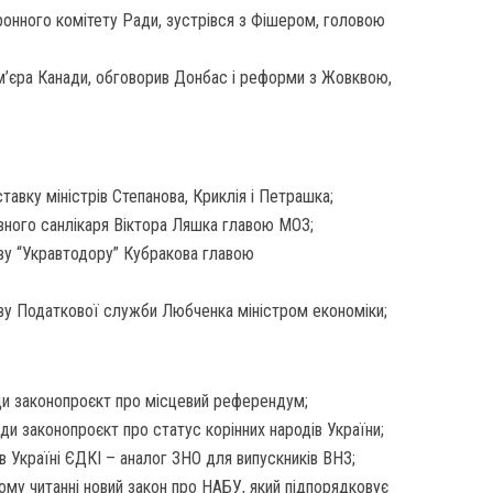
онного комітету Ради, зустрівся з Фішером, головою
м’єра Канади, обговорив Донбас і реформи з Жовквою,
тавку міністрів Степанова, Криклія і Петрашка;
вного санлікаря Віктора Ляшка главою МОЗ;
ву “Укравтодору” Кубракова главою
ву Податкової служби Любченка міністром економіки;
ди законопроєкт про місцевий референдум;
ди законопроєкт про статус корінних народів України;
 в Україні ЄДКІ – аналог ЗНО для випускників ВНЗ;
ому читанні новий закон про НАБУ, який підпорядковує