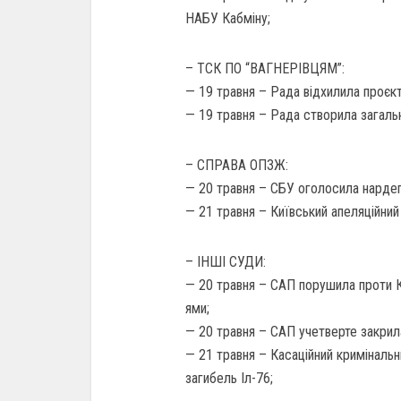
НАБУ Кабміну;
– ТСК ПО “ВАГНЕРІВЦЯМ”:
— 19 травня – Рада відхилила проєкт
— 19 травня – Рада створила загальн
– СПРАВА ОПЗЖ:
— 20 травня – СБУ оголосила нардеп
— 21 травня – Київський апеляційн
– ІНШІ СУДИ:
— 20 травня – САП порушила проти К
ями;
— 20 травня – САП учетверте закри
— 21 травня – Касаційний кримінальн
загибель Іл-76;