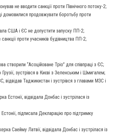
ував не вводити санкції проти Північного потоку-2;
щі домовилися продовжувати боротьбу проти
ала США і ЄС не допустити запуску ПП-2;
 санкції проти учасників будівництва ПП-2;
ова створили “Асоційоване Тріо” для співпраці з ЄС;
р Грузії, зустрівся в Києві з Зеленським і Шмигалем;
ЗС, відвідав Таджикистан і зустрівся з главами МЗС і
ка Естонії, відвідала Донбас і зустрілася із
 Естонії, підписала Декларацію про підтримку
керка Саейму Латвії, відвідала Донбас і зустрілася із