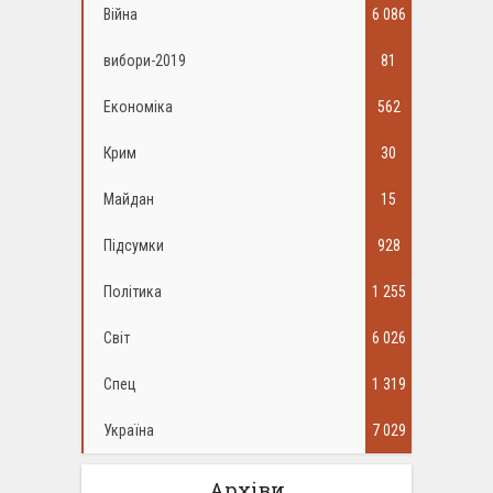
Війна
6 086
вибори-2019
81
Економіка
562
Крим
30
Майдан
15
Підсумки
928
Політика
1 255
Світ
6 026
Спец
1 319
Україна
7 029
Архіви