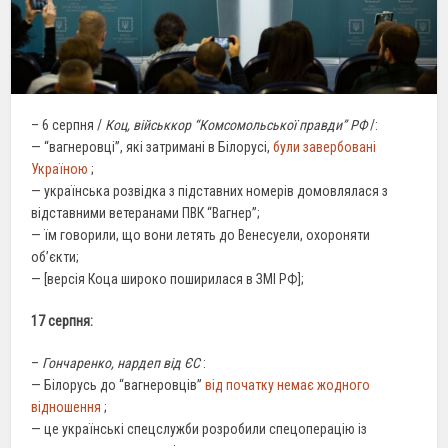
– 6 серпня /
Коц, військкор “Комсомольської правди” РФ
/:
— “вагнеровці”, які затримані в Білорусі,
були завербовані
Україною
;
— українська розвідка з підставних номерів домовлялася з
відставними ветеранами ПВК “Вагнер”;
— їм говорили, що вони летять до Венесуели, охороняти
об’єкти;
— [версія Коца широко поширилася в ЗМІ РФ];
17 серпня:
–
Гончаренко, нардеп від ЄС
:
— Білорусь до “вагнеровців”
від початку немає жодного
відношення
;
— це українські спецслужби розробили спецоперацію із