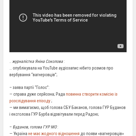
..
журналістка Яніна Соколова
:
… опублікувала на YouTube аудіозапис нібито розмов про
вербування “вагнеровців”;
– заява партії “Голос”:
— справа дуже серйозна; Рада
повинна створити комісію із
розслідування епізоду
;
— ми вимагаємо, щоб голова СБУ Баканов, голова ГУР Буданов
і ексголова ГУР Бурба відзвітували перед Радою;
–
Буданов, голова ГУР МО
:
— Україна
не має жодного відношення
до появи «вагнеровців»