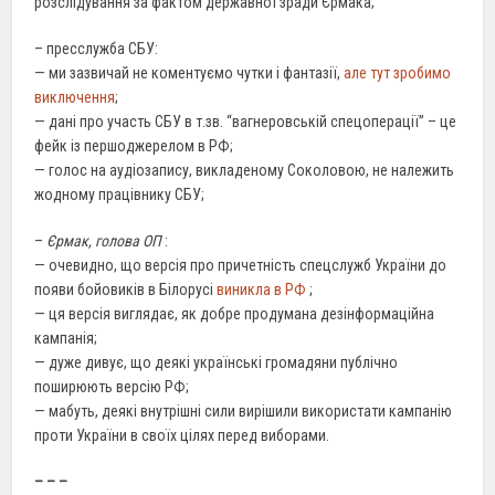
розслідування за фактом державної зради Єрмака;
– пресслужба СБУ:
— ми зазвичай не коментуємо чутки і фантазії,
але тут зробимо
виключення
;
— дані про участь СБУ в т.зв. “вагнеровській спецоперації” – це
фейк із першоджерелом в РФ;
— голос на аудіозапису, викладеному Соколовою, не належить
жодному працівнику СБУ;
–
Єрмак, голова ОП
:
— очевидно, що версія про причетність спецслужб України до
появи бойовиків в Білорусі
виникла в РФ
;
— ця версія виглядає, як добре продумана дезінформаційна
кампанія;
— дуже дивує, що деякі українські громадяни публічно
поширюють версію РФ;
— мабуть, деякі внутрішні сили вирішили використати кампанію
проти України в своїх цілях перед виборами.
– – –