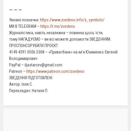
– – –
Умовні позначки:
https://www.zvedeno.info/z_symbols/
МИ В TELEGRAM –
https://t.me/zvedeno
Журналістика, навіть незалежна – повинна щось їсти,
тому НАГАДУЄМО – ви всі можете допомогти ЗВЕДЕННЯМ.
ПРОСПОНСОРУВАТИ ПРОЄКТ:
4149 4391 0506 5308 – «Приватбанк» на ім’я Юхименко Євгеній
Володимирович
PayPal – iljastarcev@gmail.com
Patreon –
https://www.patreon.com/zvedeno
ЗВЕДЕННЯ ПІДГОТОВЛЕНІ:
Автор: Ілля С.
Перекладач: Наталя П.