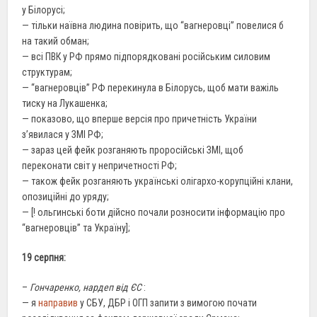
у Білорусі;
— тільки наївна людина повірить, що “вагнеровці” повелися б
на такий обман;
— всі ПВК у РФ прямо підпорядковані російським силовим
структурам;
— “вагнеровців” РФ перекинула в Білорусь, щоб мати важіль
тиску на Лукашенка;
— показово, що вперше версія про причетність України
з’явилася у ЗМІ РФ;
— зараз цей фейк розганяють проросійські ЗМІ, щоб
переконати світ у непричетності РФ;
— також фейк розганяють українські олігархо-корупційні клани,
опозиційні до уряду;
— [! ольгинські боти дійсно почали розносити інформацію про
“вагнеровців” та Україну];
19 серпня:
–
Гончаренко, нардеп від ЄС
:
— я
направив
у СБУ, ДБР і ОГП запити з вимогою почати