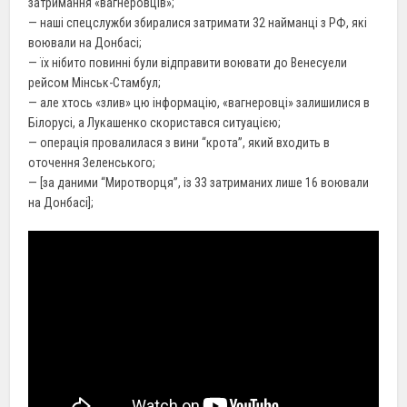
затримання «вагнеровців»;
— наші спецслужби збиралися затримати 32 найманці з РФ, які
воювали на Донбасі;
— їх нібито повинні були відправити воювати до Венесуели
рейсом Мінськ-Стамбул;
— але хтось «злив» цю інформацію, «вагнеровці» залишилися в
Білорусі, а Лукашенко скористався ситуацією;
— операція провалилася з вини “крота”, який входить в
оточення Зеленського;
— [за даними “Миротворця”, із 33 затриманих лише 16 воювали
на Донбасі];