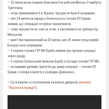
— 25 липня вони повинні були вилетіти рейсом Мінськ-Стамбул в
Туреччину;
— літак приземлився б в Україні, терористи були б затримані;
— але 24 липня на нараді у Зеленського голова ОП Єрмак
заявив, що операцію потрібно призупинити;
— тому терористи не сіли на літак, а заселилися на турбазу під
Мінськом;
— виліт був призначений на 30 липня, але 29 липня спецслужби
Білорусі всіх затримали;
— 3 серпня голова ГУР МО Бурба заявив про провал операції
через зраду;
— 5 серпня Зеленський звільняє Бурбу з посади голови ГУР МО;
— за нашими даними, причетні до зриву операції – голова ОП
Єрмак і голова комітету з розвідки Демченко;
— [ту ж версію, із посиланням на власні джерела,
виклала
“Українска правда”
];