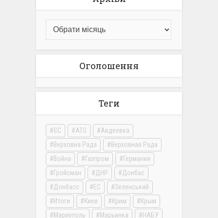
Оголошення
Теги
ЄС
АТО
Авдеевка
Верховна Рада
Верховная Рада
Война
Газпром
Германия
Гройсман
ДНР
Донбас
Донбасс
ЕС
Зеленський
Итоги
Киев
Крим
Крым
Мариуполь
Марьинка
НАБУ