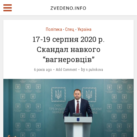
Політика
Спец
Україна
•
•
17-19 серпня 2020 р.
Скандал навкого
“вагнеровців”
by
6 років ago
Add Comment
n.pulnikova