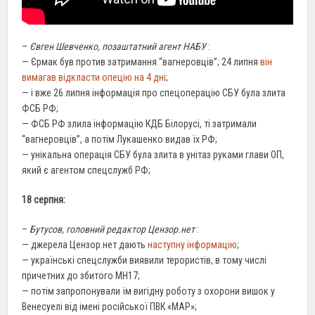
–
Євген Шевченко, позаштатний агент НАБУ
:
— Єрмак був против затримання “вагнеровців”; 24 липня
він
вимагав відкласти опецію на 4 дні
;
— і вже 26 липня інформація про спецоперацію СБУ була злита
ФСБ РФ;
— ФСБ РФ злила інформацію КДБ Білорусі, ті затримали
“вагнеровців”, а потім Лукашенко видав їх РФ;
— унікальна операція СБУ була злита в унітаз руками глави ОП,
який є агентом спецслужб РФ;
18 серпня:
–
Бутусов, головний редактор Цензор.нет
:
— джерела Цензор.нет дають
наступну інформацію
;
— українські спецслужби виявили терористів, в тому числі
причетних до збитого МН17;
— потім запропонували їм вигідну роботу з охорони вишок у
Венесуелі від імені російської ПВК «МАР»;