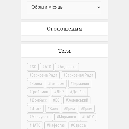
Оголошення
Теги
ЄС
АТО
Авдеевка
Верховна Рада
Верховная Рада
Война
Газпром
Германия
Гройсман
ДНР
Донбас
Донбасс
ЕС
Зеленський
Итоги
Киев
Крим
Крым
Мариуполь
Марьинка
НАБУ
НАТО
Нафтогаз
Одесса