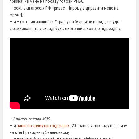
призначив мене на посаду голови РНБО;
— оскільки агресія РФ триває – [прошу відправити мене на
фронт];
— я – готовий захищати Україну на будь-якій посаді, в будь-
якому званні та у складі будь-якого військового підрозділу;
–
Клімкін, голова МЗС
:
— я
написав заяву про відставку
; 20 травня я покладу цю заяву
на стіл Президенту Зеленському;