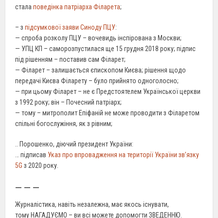
стала
поведінка патріарха Філарета
;
– з
підсумкової заяви Синоду ПЦУ
:
— спроба розколу ПЦУ – вочевидь інспірована з Москви;
— УПЦ КП – саморозпустилася ще 15 грудня 2018 року; підпис
під рішенням – поставив сам Філарет;
— Філарет – залишається єпископом Києва; рішення щодо
передачі Києва Філарету – було прийнято одноголосно;
— при цьому Філарет – не є Предстоятелем Української церкви
з 1992 року; він – Почесний патріарх;
— тому – митрополит Епіфаній не може проводити з Філаретом
спільні богослужіння, як з рівним;
.. Порошенко, діючий президент України:
… підписав
Указ про впровадження на території України зв’язку
5G
з 2020 року.
— — —
Журналістика, навіть незалежна, має якось існувати,
тому НАГАДУЄМО – ви всі можете допомогти ЗВЕДЕННЮ.