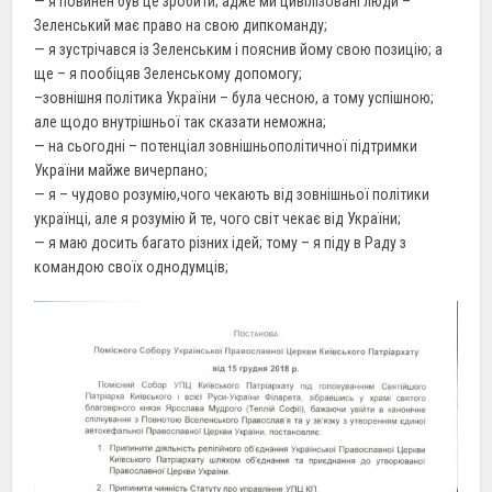
— я повинен був це зробити; адже ми цивілізовані люди –
Зеленський має право на свою дипкоманду;
— я зустрічався із Зеленським і пояснив йому свою позицію; а
ще – я пообіцяв Зеленському допомогу;
–зовнішня політика України – була чесною, а тому успішною;
але щодо внутрішньої так сказати неможна;
— на сьогодні – потенціал зовнішньополітичної підтримки
України майже вичерпано;
— я – чудово розумію,чого чекають від зовнішньої політики
українці, але я розумію й те, чого світ чекає від України;
— я маю досить багато різних ідей; тому – я піду в Раду з
командою своїх однодумців;