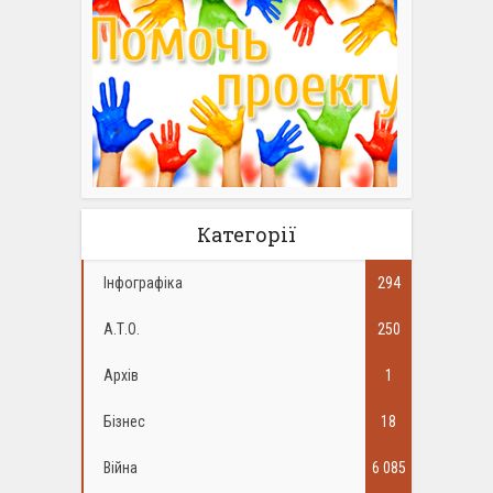
Категорії
Інфографіка
294
А.Т.О.
250
Архів
1
Бізнес
18
Війна
6 085