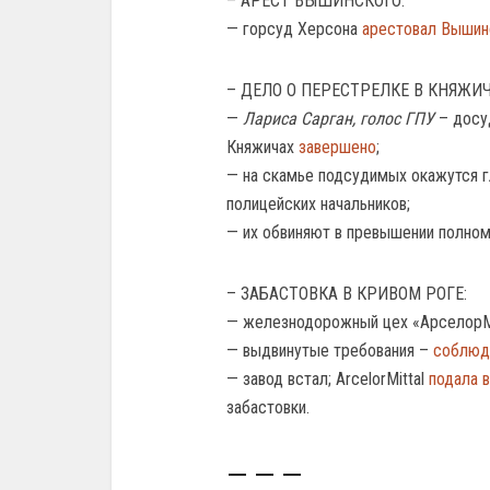
– АРЕСТ ВЫШИНСКОГО:
— горсуд Херсона
арестовал Вышин
– ДЕЛО О ПЕРЕСТРЕЛКЕ В КНЯЖИЧ
—
Лариса Сарган, голос ГПУ
– досу
Княжичах
завершено
;
— на скамье подсудимых окажутся г
полицейских начальников;
— их обвиняют в превышении полном
– ЗАБАСТОВКА В КРИВОМ РОГЕ:
— железнодорожный цех «АрселорМіт
— выдвинутые требования –
соблюде
— завод встал; ArcelorMittal
подала в
забастовки.
— — —