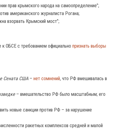
ении прав крымского народа на самоопределение”;
отив американского журналиста Рогана;
жна взорвать Крымский мост”;
е к ОБСЕ с требованием официально
признать выборы
ке Сената США
–
нет сомнений
, что РФ вмешивалась в
азведке
– вмешательство РФ было масштабным; его
вить новые санкции против РФ – за нарушение
численности ракетных комплексов средней и малой