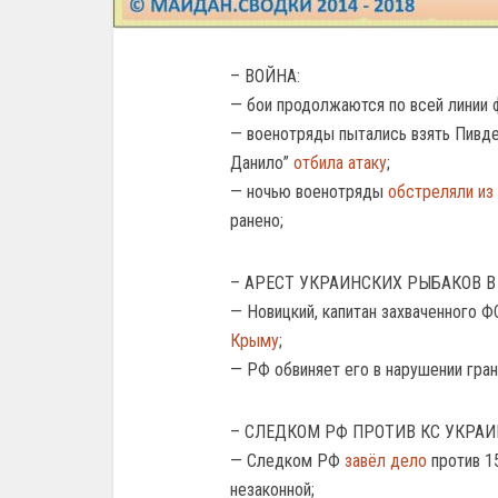
– ВОЙНА:
— бои продолжаются по всей линии 
— военотряды пытались взять Пивде
Данило”
отбила атаку
;
— ночью военотряды
обстреляли из
ранено;
– АРЕСТ УКРАИНСКИХ РЫБАКОВ В
— Новицкий, капитан захваченного Ф
Крыму
;
— РФ обвиняет его в нарушении гра
– СЛЕДКОМ РФ ПРОТИВ КС УКРАИ
— Следком РФ
завёл дело
против 1
незаконной;