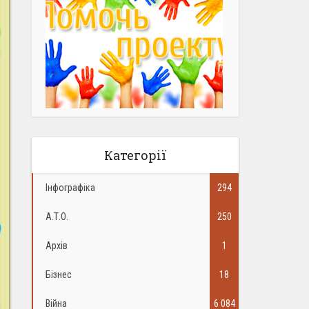
Категорії
Інфографіка
294
А.Т.О.
250
Архів
1
Бізнес
18
Війна
6 084