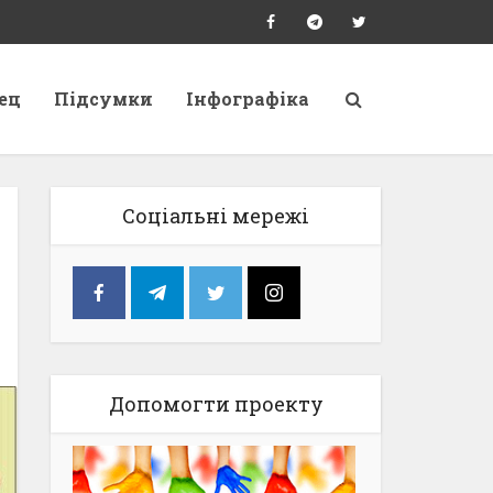
ец
Підсумки
Інфографіка
Соціальні мережі
Допомогти проекту