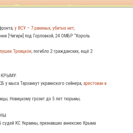
фронта;
у ВСУ – 7 раненых, убитых нет
;
нне [Чигири] под Горловкой; 24 ОМБР “Король
 пушек Троицкое
; погибло 2 гражданских, ещё 2
 КРЫМУ:
СБ у мыса Тарханкут украинского сейнера,
арестован в
ницы; Новицкому грозит до 5 лет тюрьмы;
НЫ:
5 судей КС Украины, признавших аннексию Крыма