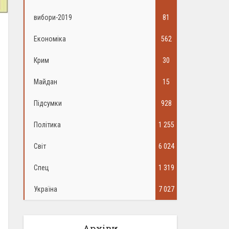
вибори-2019
81
Економіка
562
Крим
30
Майдан
15
Підсумки
928
Політика
1 255
Світ
6 024
Спец
1 319
Україна
7 027
Архіви