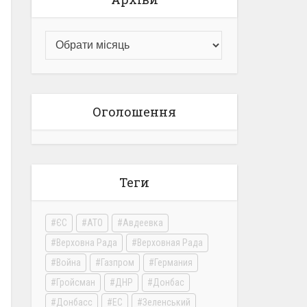
Оголошення
Теги
ЄС
АТО
Авдеевка
Верховна Рада
Верховная Рада
Война
Газпром
Германия
Гройсман
ДНР
Донбас
Донбасс
ЕС
Зеленський