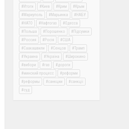
Итоги
Киев
Крим
Крым
Мариуполь
Марьинка
НАБУ
НАТО
Нафтогаз
Одесса
Польша
Порошенко
Підсумки
Россия
Росія
США
Саакашвили
Сенцов
Трамп
Украина
Україна
Широкино
вибори
газ
дороги
минский процесс
реформи
реформы
санкции
санкції
суд