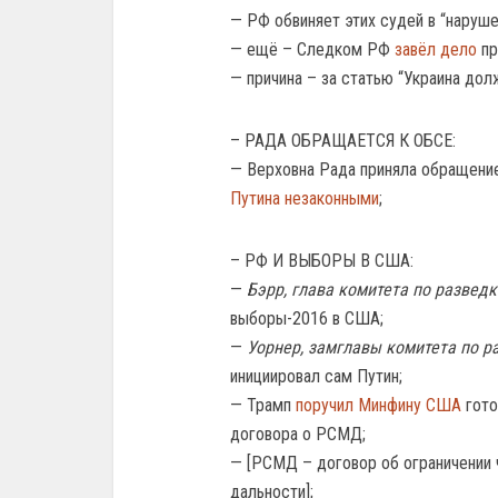
— РФ обвиняет этих судей в “наруш
— ещё – Следком РФ
завёл дело
пр
— причина – за статью “Украина дол
– РАДА ОБРАЩАЕТСЯ К ОБСЕ:
— Верховна Рада приняла обращени
Путина незаконными
;
– РФ И ВЫБОРЫ В США:
—
Бэрр, глава комитета по развед
выборы-2016 в США;
—
Уорнер, замглавы комитета по р
инициировал сам Путин;
— Трамп
поручил Минфину США
гото
договора о РСМД;
— [РСМД – договор об ограничении 
дальности];