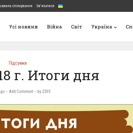
равила спілкування
Зв’язатися
Усі новини
Війна
Світ
Україна
Сп
Підсумки
18 г. Итоги дня
ago
Add Comment
by
2303