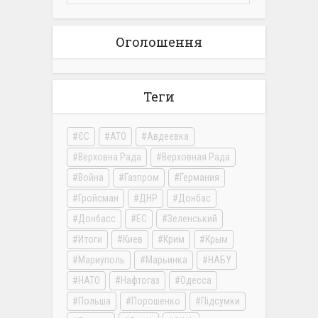
Оголошення
Теги
ЄС
АТО
Авдеевка
Верховна Рада
Верховная Рада
Война
Газпром
Германия
Гройсман
ДНР
Донбас
Донбасс
ЕС
Зеленський
Итоги
Киев
Крим
Крым
Мариуполь
Марьинка
НАБУ
НАТО
Нафтогаз
Одесса
Польша
Порошенко
Підсумки