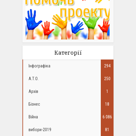
Категорії
Інфографіка
294
А.Т.О.
250
Архів
1
Бізнес
18
Війна
6 086
вибори-2019
81