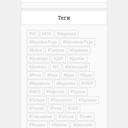
Теги
ЄС
АТО
Авдеевка
Верховна Рада
Верховная Рада
Война
Газпром
Германия
Гройсман
ДНР
Донбас
Донбасс
ЕС
Зеленський
Итоги
Киев
Крим
Крым
Мариуполь
Марьинка
НАБУ
НАТО
Нафтогаз
Одесса
Польша
Порошенко
Підсумки
Россия
Росія
США
Саакашвили
Сенцов
Трамп
Украина
Україна
Широкино