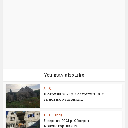
You may also like
А.Т.О.
11 серпня 2021 р. Обстріли в ООС
та новий очільник...
А.Т.О.
•
Спец
5 серпня 2021 р. Обстріл
Красногорівки та...