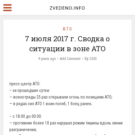
А.Т.О.
7 июля 2017 г. Сводка о
ситуации в зоне АТО
by
9 років ago
Add Comment
2303
пресс-центр АТО:
– за прошедшие сутки:
— военотряды 25 раз открывали огонь по позициям АТО;
— в рядах сил АТО 1 воин погиб, 1 боец ранен;
– с 18.00 до 00.00:
— противник более 10 раз нарушал режим тишины вдоль линии
разграничения;