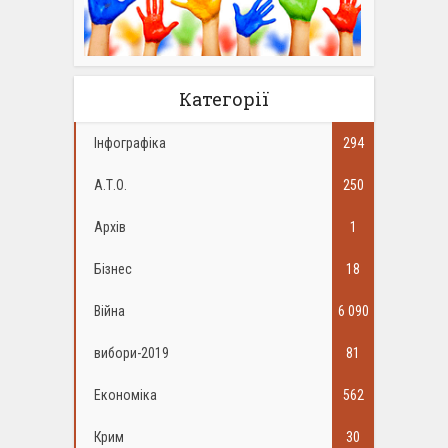
Категорії
Інфографіка
294
А.Т.О.
250
Архів
1
Бізнес
18
Війна
6 090
вибори-2019
81
Економіка
562
Крим
30