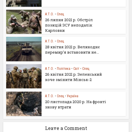
А.Т.О.
•
Спец
26 липня 2021 р. Обстріл
позицій ЗСУ неподалік
Карловки
А.Т.О.
•
Спец
28 квітня 2021 р. Великоднє
перемир’я встановити не...
А.Т.О.
•
Політика
•
Світ
•
Спец
26 квітня 2021 р. Зеленський
хоче змінити Мінськ-2
А.Т.О.
•
Спец
•
Україна
20 листопада 2020 р. На фронті
знову втрати
Leave a Comment