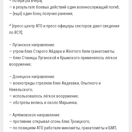
– потери [за вчера]:
— в результате боевых действий один военнослужащий погиб;
— [ещё] один боец получил ранения;
* [пресс-центр АТО и пресс-офицеры секторов дают сведения
по ВСУ];
– Луганское направление:
— утром близ Старого Айдара и Жёлтого били гранатомёты;
— близ Станицы Луганской и Крымского применялось лёгкое
вооружение;
– Донецкое направление:
— военотряды стреляли близ Авдеевки, Опытного и
Невельского;
— использовалось лёгкое вооружение;
— обстрелы велись и около Марьинки;
– Артёмовское направление:
— противник открывал огонь близ Троицкого;
— по позициям АТО работали миномёты, гранатомёты и БМП;