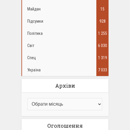
Майдан
15
Підсумки
928
Політика
1 255
Світ
6 030
Спец
1 319
Україна
7 033
Архіви
Оголошення