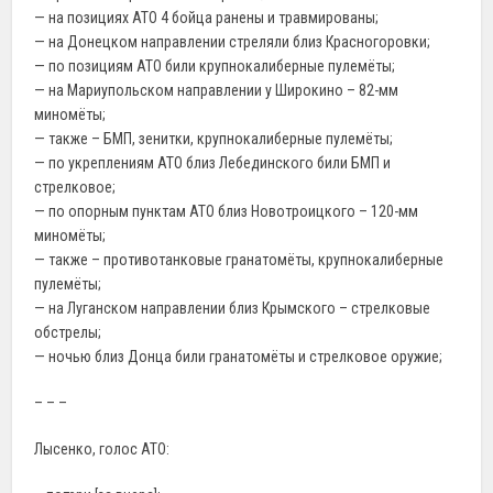
— на позициях АТО 4 бойца ранены и травмированы;
— на Донецком направлении стреляли близ Красногоровки;
— по позициям АТО били крупнокалиберные пулемёты;
— на Мариупольском направлении у Широкино – 82-мм
миномёты;
— также – БМП, зенитки, крупнокалиберные пулемёты;
— по укреплениям АТО близ Лебединского били БМП и
стрелковое;
— по опорным пунктам АТО близ Новотроицкого – 120-мм
миномёты;
— также – противотанковые гранатомёты, крупнокалиберные
пулемёты;
— на Луганском направлении близ Крымского – стрелковые
обстрелы;
— ночью близ Донца били гранатомёты и стрелковое оружие;
– – –
Лысенко, голос АТО: