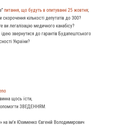
ив”
питання, що будуть в опитуванні 25 жовтня
;
ви скорочення кількості депутатів до 300?
те ви легалізацію медичного канабісу?
ви ідею звернутися до гарантів Будапештського
ності України?
deno
винна щось їсти,
допомогти ЗВЕДЕННЯМ.
» на ім’я Юхименко Євгеній Володимирович