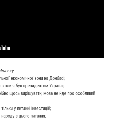
Мінську
:
льної економічної зони на Донбасі;
е коли я був президентом України;
трібно щось вирішувати; мова не йде про особливий
ільки у питанні інвестицій;
народу з цього питання;