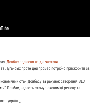
разі
Донбас поділено на дві частини
:
та Луганськ; проте цей процес потрібно прискорити за
кономічний стан Донбасу за рахунок створення ВЕЗ;
ти” Донбас, надасть стимул економіці регіону та
ють українці;