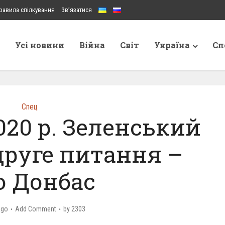
равила спілкування
Зв’язатися
Усі новини
Війна
Світ
Україна
Сп
Спец
020 р. Зеленський
друге питання –
о Донбас
ago
Add Comment
by
2303