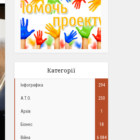
Категорії
Інфографіка
294
А.Т.О.
250
Архів
1
Бізнес
18
Війна
6 084