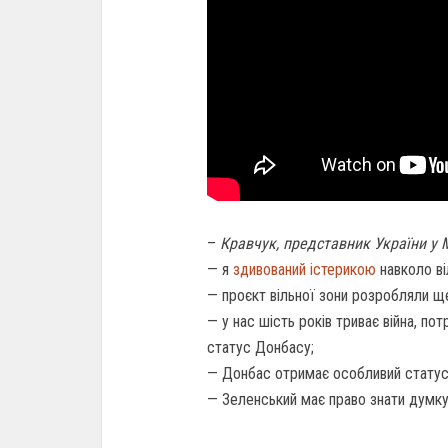
–
Кравчук, представник України у 
— я
здивований істерикою
навколо ві
— проєкт вільної зони розробляли щ
— у нас шість років триває війна, по
статус Донбасу;
— Донбас отримає особливий статус т
— Зеленський має право знати думку 