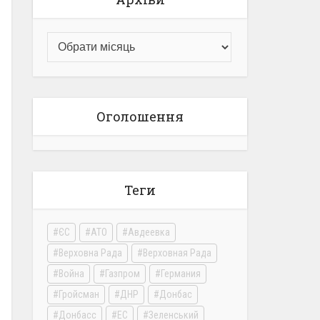
Оголошення
Теги
ЄС
АТО
Авдеевка
Верховна Рада
Верховная Рада
Война
Газпром
Германия
Гройсман
ДНР
Донбас
Донбасс
ЕС
Зеленський