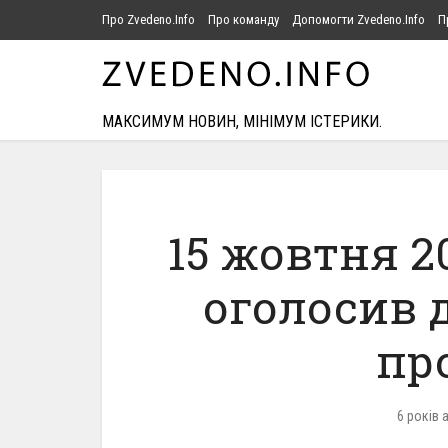
Про Zvedeno.Info
Про команду
Допомогти Zvedeno.Info
П
МАКСИМУМ НОВИН, МІНІМУМ ІСТЕРИКИ.
15 жовтня 2
оголосив 
пр
6 років 