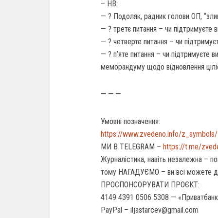
– НВ:
— ? Подоляк, радник голови ОП, “зл
— ? третє питання – чи підтримуєте 
— ? четверте питання – чи підтримує
— ? п’яте питання – чи підтримуєте 
меморандуму щодо відновлення ціліс
— — —
Умовні позначення:
https://www.zvedeno.info/z_symbols/
МИ В TELEGRAM –
https://t.me/zve
Журналістика, навіть незалежна – по
тому НАГАДУЄМО – ви всі можете 
ПРОСПОНСОРУВАТИ ПРОЄКТ:
4149 4391 0506 5308 — «Приватбанк
PayPal – iljastarcev@gmail.com