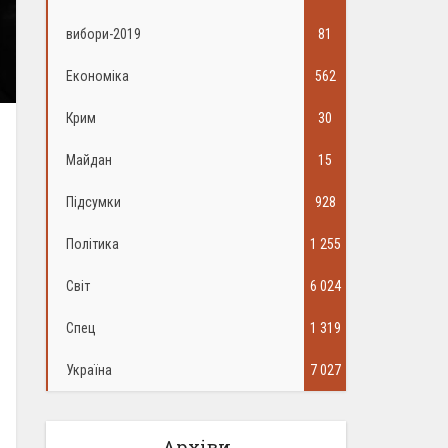
вибори-2019
81
Економіка
562
Крим
30
Майдан
15
Підсумки
928
Політика
1 255
Світ
6 024
Спец
1 319
Україна
7 027
Архіви