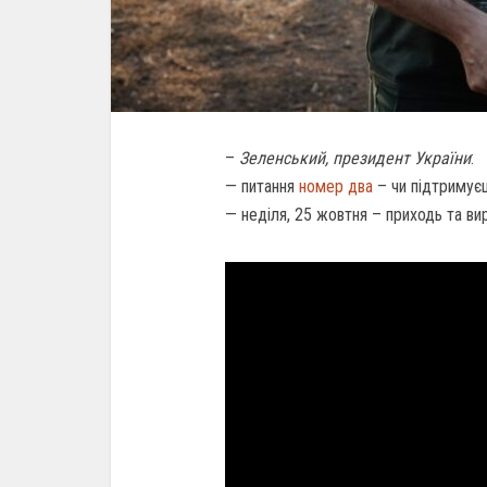
–
Зеленський, президент України
:
— питання
номер два
– чи підтримуєш
— неділя, 25 жовтня – приходь та ви