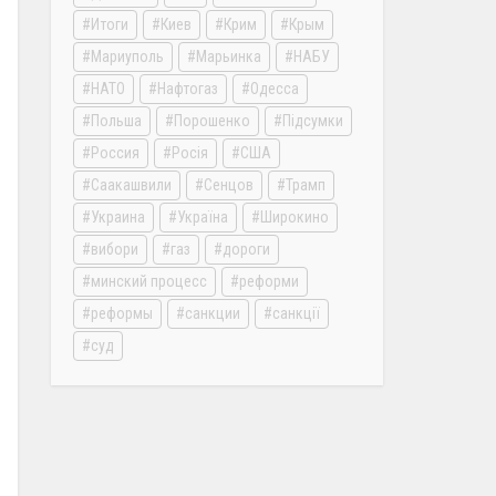
Итоги
Киев
Крим
Крым
Мариуполь
Марьинка
НАБУ
НАТО
Нафтогаз
Одесса
Польша
Порошенко
Підсумки
Россия
Росія
США
Саакашвили
Сенцов
Трамп
Украина
Україна
Широкино
вибори
газ
дороги
минский процесс
реформи
реформы
санкции
санкції
суд