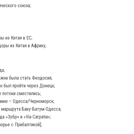
ического союза;
ы из Китая в ЕС;
оры из Китая в Африку;
да;
жна была стать Феодосия;
н был пройти через Донецк;
е потоки сместились;
аине – Одесса/Черноморск;
о маршрута Баку-Батум-Одесса;
а «Зубр» и «Via Carpatia»;
орье с Прибалтикой];