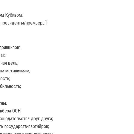
ом Кубивом;
 президенты/премьеры];
принципов:
ах;
ная цель;
ым механизмам;
ость;
бильность;
сны:
вбеза ООН;
онодательства друг друга;
ть государств-партнёров;