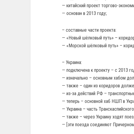
— китайский проект торгово-эконом
— основан в 2013 году;
– составные части проекта:
— «Новый шёлковый путь» – коридор
— «Морской шёлковый путь» – корид
– Украина:
— подключена к проекту – с 2013 го
— изначально – основным хабом дол
— также – один из коридоров долже
— из-за действий РФ – транспортны
— теперь – основной хаб НШП в Укр
— Украина – часть Транскаспийског
— также – через Украину ходят поезд
— [эти поезда соединяют Причерном