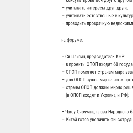
— консультироваться друг с другом 
— учитывать интересы друг друга;
— учитывать естественные и культур
— проводить прозрачную недискрими
на форуме:
– Си Цзипин, председатель КНР:
— в проекты ОПОП входят 68 госуда
— ОПОП помогает странам мира взаи
— для ОПОП нужен мир на всём про
— страны ОПОП должны мирно решат
— [в ОПОП входят и Украина, и РФ];
– Чжоу Сяочуань, глава Народного б
— Китай готов увеличить финсотруд