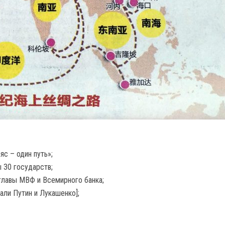
яс – один путь»;
 30 государств;
 главы МВФ и Всемирного банка;
али Путин и Лукашенко];