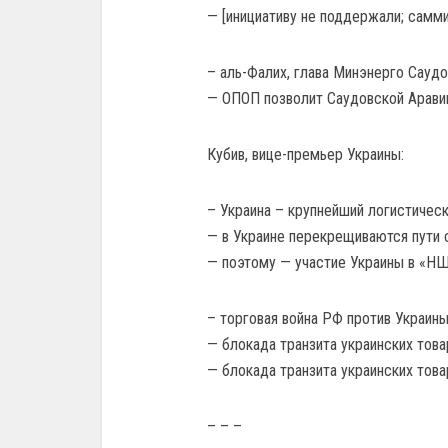
— [инициативу не поддержали; самми
– аль-Фалих, глава Минэнерго Саудо
— ОПОП позволит Саудовской Аравии
Кубив, вице-премьер Украины:
– Украина – крупнейший логистическ
— в Украине перекрещиваются пути с
— поэтому — участие Украины в «НШ
– торговая война РФ против Украины
— блокада транзита украинских тов
— блокада транзита украинских тов
– – –