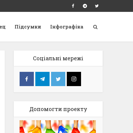
ец
Підсумки
Інфографіка
Соціальні мережі
Допомогти проекту