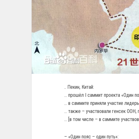
.. Пекин, Китай:
… прошёл I саммит проекта «Один по
… в саммите приняли участие лидеры
… также – участвовали генсек ООН,
… [в том числе – в саммите участвов
– «Один пояс – один путь»: