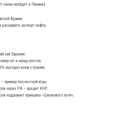
т снова пройдёт в Пекине];
вской Аравии:
 расширить экспорт нефти;
ий хаб Евразии:
евер-юг и запад-восток;
П» выгодно всем странам;
 – пример бесчестной игры:
аров через РФ – вредит КНР;
аров подрывает принципы «Шёлкового пути»;