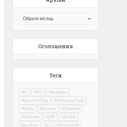
Оголошення
Теги
ЄС
АТО
Авдеевка
Верховна Рада
Верховная Рада
Война
Газпром
Германия
Гройсман
ДНР
Донбас
Донбасс
ЕС
Зеленський