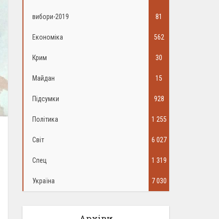
вибори-2019
81
Економіка
562
Крим
30
Майдан
15
Підсумки
928
Політика
1 255
Світ
6 027
Спец
1 319
Україна
7 030
Архіви