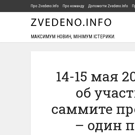
Про Zvedeno.Info
Про команду
Допомогти Zvedeno.Info
П
МАКСИМУМ НОВИН, МІНІМУМ ІСТЕРИКИ.
14-15 мая 2
об учас
саммите пр
– один п