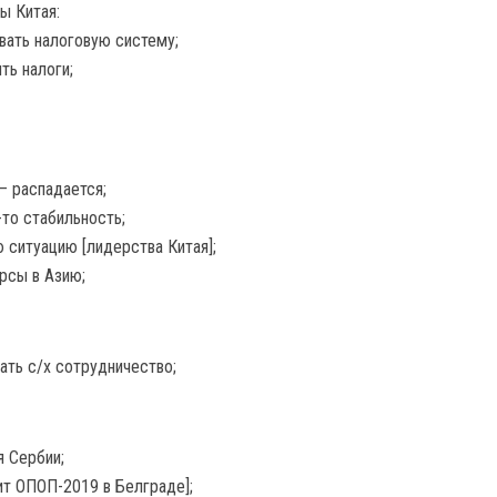
ы Китая:
ать налоговую систему;
ть налоги;
– распадается;
-то стабильность;
ситуацию [лидерства Китая];
рсы в Азию;
ть с/х сотрудничество;
я Сербии;
т ОПОП-2019 в Белграде];