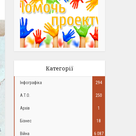
Категорії
Інфографіка
294
А.Т.О.
250
Архів
1
Бізнес
18
Війна
6 087