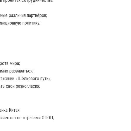
в проектах сотрудничества;
ные различия партнёров;
национную политику;
рств мира;
мно развиваться;
тяжении «Шёлкового пути»;
ь свои разногласия;
анка Китая:
ничество со странами ОПОП;