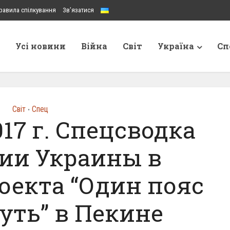
равила спілкування
Зв’язатися
Усі новини
Війна
Світ
Україна
Сп
Світ
Спец
•
017 г. Спецсводка
тии Украины в
оекта “Один пояс
уть” в Пекине