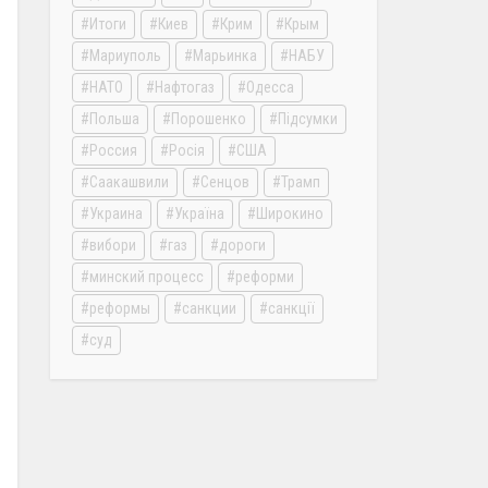
Итоги
Киев
Крим
Крым
Мариуполь
Марьинка
НАБУ
НАТО
Нафтогаз
Одесса
Польша
Порошенко
Підсумки
Россия
Росія
США
Саакашвили
Сенцов
Трамп
Украина
Україна
Широкино
вибори
газ
дороги
минский процесс
реформи
реформы
санкции
санкції
суд