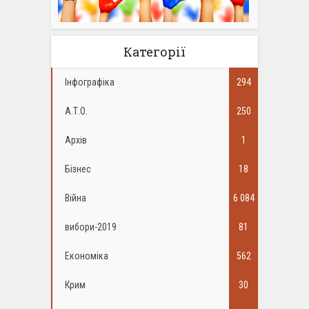
Категорії
Інфографіка
294
А.Т.О.
250
Архів
1
Бізнес
18
Війна
6 084
вибори-2019
81
Економіка
562
Крим
30