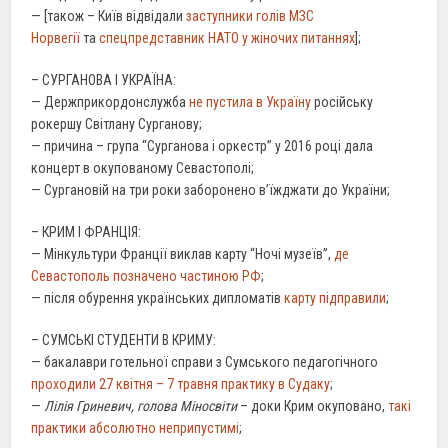
— [також – Київ відвідали
заступники голів МЗС
Норвегії
та
спецпредставник НАТО у жіночих питаннях
];
– СУРГАНОВА І УКРАЇНА:
— Держприкордонслужба
не пустила в Україну
російську
рокершу Світлану Сурганову;
— причина – група “Сурганова і оркестр” у 2016 році дала
концерт в окупованому Севастополі;
— Сургановій на три роки заборонено в’їжджати до України;
– КРИМ І ФРАНЦІЯ:
— Мінкультури Франції виклав карту “Ночі музеїв”,
де
Севастополь позначено частиною РФ
;
— після обурення українських дипломатів
карту підправили
;
– СУМСЬКІ СТУДЕНТИ В КРИМУ:
— бакалаври готельної справи з Сумського педагогічного
проходили 27 квітня – 7 травня практику в Судаку
;
—
Лілія Гриневич, голова Міносвіти
– доки Крим окуповано,
такі
практики абсолютно неприпустимі
;