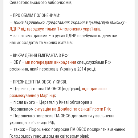
Севастопольського виборчкомів;
– ПРО ОБМІМ ПОЛОНЕНИМИ:
—
Ірина Геращенко, представник України в гумпідгрупі Мінську
–
ЛДНР підтверджує тільки 14 полонених українців
;
— за нашими даними – в руках ЛДНР перебувають десятки
наших солдатів та мирних жителів;
– ВИКРАДЕННЯ ЕМІГРАНТА З РФ:
— СБУ –
ми попередили викрадення
спецслужбами РФ
росіянина, який переїхав в Україну в 2014 році;
– ПРЕЗИДЕНТ ПА ОБСЄ У КИЄВІ:
— Церетелі, голова ПА ОБСЄ [від Грузії],
відвідав лінію
розмежування у Мар’їнці
;
— після цього – Церетелі у Києві обговорив з
Порошенком
ситуацію на Донбасі та санкції проти РФ
;
— Порошенко попросив ПА ОБСЄ допомогти у звільненні
українців із в’язниць РФ;
— також – Порошенко попросив ПА ОБСЄ посприяти визнанню
Голодомору геноцидом на світовому рівні;