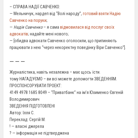
– СПРАВА НАДІЇ САВЧЕНКО:
— Мельничук, нардеп від “Волі народу”,
готовий взяти Надію
Савченко на поруки
;
—
Надія Савченко
– я сама
відмовилася від послуг своїх
адвокатів
; надайте мені нового;
— [обидва адвокати Савченко оголосили, що припиняють
працювати з нею “через некоректну поведінку Віри Савченко”].
— — —
Журналістика, навіть незалежна – має щось їсти.
тому НАГАДУЄМО – ви всі можете допомогти ЗВЕДЕННЯМ.
ПРОСПОНСОРУВАТИ ПРОЕКТ:
4149 4978 1685 8049 – “Приватбанк” на ім’я Юхименко Євгеній
Володимирович
ЗВЕДЕННЯ ПІДГОТОВЛЕНІ
Автор: Ілля С.
Переклад: Сергій М.
! — власні джерела
? — інформація не підтверджена