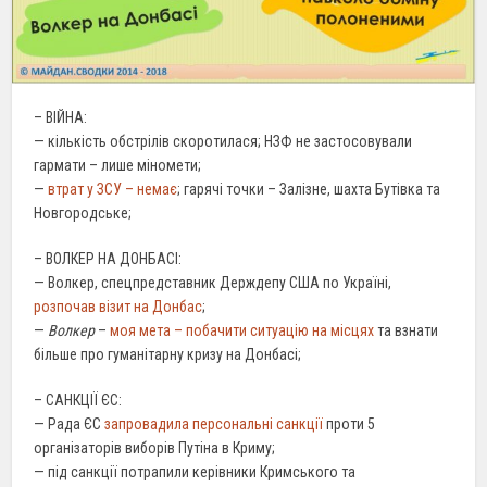
– ВІЙНА:
— кількість обстрілів скоротилася; НЗФ не застосовували
гармати – лише міномети;
—
втрат у ЗСУ – немає
; гарячі точки – Залізне, шахта Бутівка та
Новгородське;
– ВОЛКЕР НА ДОНБАСІ:
— Волкер, спецпредставник Держдепу США по Україні,
розпочав візит на Донбас
;
—
Волкер
–
моя мета – побачити ситуацію на місцях
та взнати
більше про гуманітарну кризу на Донбасі;
– САНКЦІЇ ЄС:
— Рада ЄС
запровадила персональні санкції
проти 5
організаторів виборів Путіна в Криму;
— під санкції потрапили керівники Кримського та