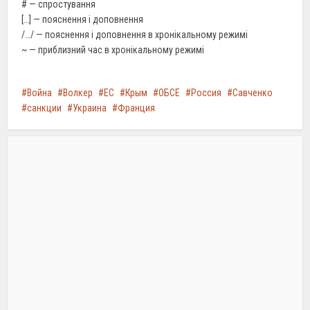
# — спростування
[…] — пояснення і доповнення
/…/ — пояснення і доповнення в хронікальному режимі
~ — приблизний час в хронікальному режимі
Война
Волкер
ЕС
Крым
ОБСЕ
Россия
Савченко
санкции
Украина
Франция