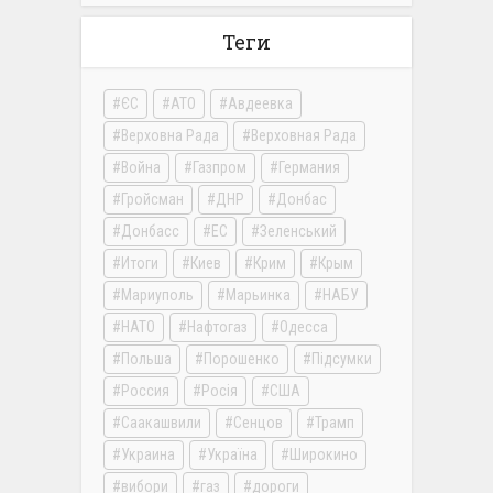
Теги
ЄС
АТО
Авдеевка
Верховна Рада
Верховная Рада
Война
Газпром
Германия
Гройсман
ДНР
Донбас
Донбасс
ЕС
Зеленський
Итоги
Киев
Крим
Крым
Мариуполь
Марьинка
НАБУ
НАТО
Нафтогаз
Одесса
Польша
Порошенко
Підсумки
Россия
Росія
США
Саакашвили
Сенцов
Трамп
Украина
Україна
Широкино
вибори
газ
дороги