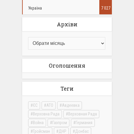
Україна
7 027
Архіви
Оголошення
Теги
ЄС
АТО
Авдеевка
Верховна Рада
Верховная Рада
Война
Газпром
Германия
Гройсман
ДНР
Донбас