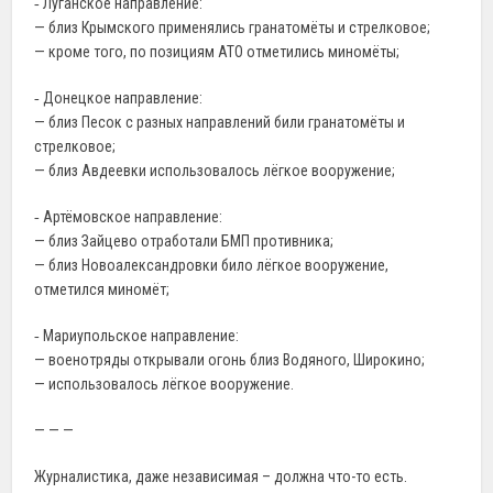
‐ Луганское направление:
— близ Крымского применялись гранатомёты и стрелковое;
— кроме того, по позициям АТО отметились миномёты;
‐ Донецкое направление:
— близ Песок c разных направлений били гранатомёты и
стрелковое;
— близ Авдеевки использовалось лёгкое вооружение;
‐ Артёмовское направление:
— близ Зайцево отработали БМП противника;
— близ Новоалександровки било лёгкое вооружение,
отметился миномёт;
‐ Мариупольское направление:
— военотряды открывали огонь близ Водяного, Широкино;
— использовалось лёгкое вооружение.
— — —
Журналистика, даже независимая – должна что-то есть.