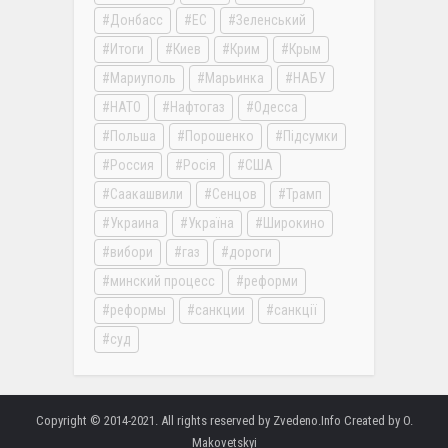
Донбасс
ЕС
Зеленський
Итоги
Киев
Крим
Крым
Мариуполь
Марьинка
НАБУ
НАТО
Нафтогаз
Одесса
Польша
Порошенко
Підсумки
Россия
Росія
США
Саакашвили
Сенцов
Трамп
Украина
Україна
Широкино
вибори
газ
дороги
минский процесс
реформи
реформы
санкции
санкції
суд
Copyright © 2014-2021. All rights reserved by Zvedeno.Info Created by O.
Makovetskyi