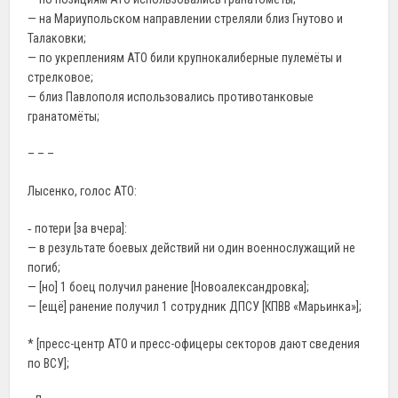
— на Мариупольском направлении стреляли близ Гнутово и
Талаковки;
— по укреплениям АТО били крупнокалиберные пулемёты и
стрелковое;
— близ Павлополя использовались противотанковые
гранатомёты;
– – –
Лысенко, голос АТО:
‐ потери [за вчера]:
— в результате боевых действий ни один военнослужащий не
погиб;
— [но] 1 боец получил ранение [Новоалександровка];
— [ещё] ранение получил 1 сотрудник ДПСУ [КПВВ «Марьинка»];
* [пресс-центр АТО и пресс-офицеры секторов дают сведения
по ВСУ];