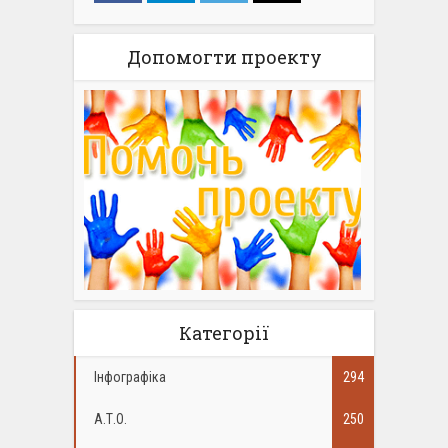
Допомогти проекту
Категорії
Інфографіка
294
А.Т.О.
250