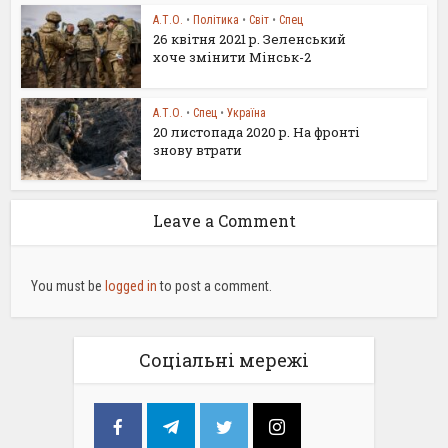
А.Т.О.
•
Політика
•
Світ
•
Спец
26 квітня 2021 р. Зеленський
хоче змінити Мінськ-2
А.Т.О.
•
Спец
•
Україна
20 листопада 2020 р. На фронті
знову втрати
Leave a Comment
You must be
logged in
to post a comment.
Соціальні мережі