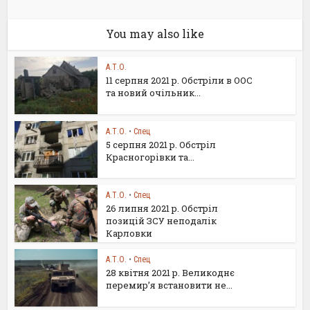
You may also like
А.Т.О.
11 серпня 2021 р. Обстріли в ООС
та новий очільник...
А.Т.О.
•
Спец
5 серпня 2021 р. Обстріл
Красногорівки та...
А.Т.О.
•
Спец
26 липня 2021 р. Обстріл
позицій ЗСУ неподалік
Карловки
А.Т.О.
•
Спец
28 квітня 2021 р. Великоднє
перемир’я встановити не...