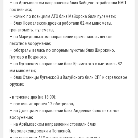
— на Артёмовском направлении близ Зайцево отработали БМП
противника;
— ночью по позициям АТО близ Майорска били пулемёты;
— близ Новоалександровки работали 82-мм миномёты,
гранатомёты, пулемёты;
— на Мариупольском направлении применялось лёгкое
пехотное вооружение;
— обстрелы велись по опорным пунктам близ Широкино,
Гнутово и Водяного;
— на Луганском направлении близ Крымского отметились 82-
мм миномёты;
— близ Станицы Луганской и Валуйского били СПГ и стрелковое
оружие;
‐ в течение дня [на 18.00]:
— противник провёл 12 обстрелов;
— на Донецком направлении близ Авдеевки било пехотное
вооружение;
— на Артёмовском направлении стреляли близ
Новоалександровки и Попасной;
— по позициям АТО использовались гранатомёты;