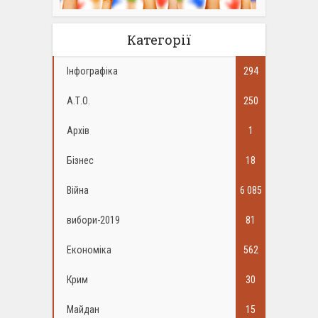
Категорії
Інфографіка
294
А.Т.О.
250
Архів
1
Бізнес
18
Війна
6 085
вибори-2019
81
Економіка
562
Крим
30
Майдан
15