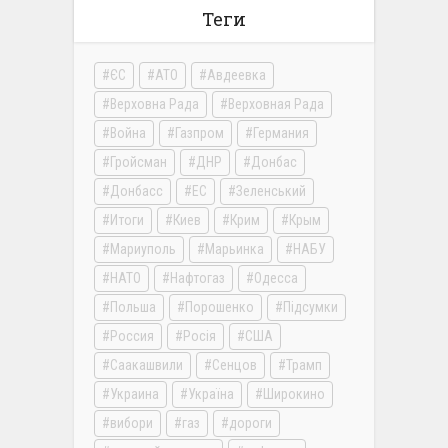
Теги
ЄС
АТО
Авдеевка
Верховна Рада
Верховная Рада
Война
Газпром
Германия
Гройсман
ДНР
Донбас
Донбасс
ЕС
Зеленський
Итоги
Киев
Крим
Крым
Мариуполь
Марьинка
НАБУ
НАТО
Нафтогаз
Одесса
Польша
Порошенко
Підсумки
Россия
Росія
США
Саакашвили
Сенцов
Трамп
Украина
Україна
Широкино
вибори
газ
дороги