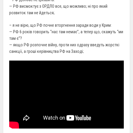
— РФ висмоктує з ОРДЛО все, що можливо; ні про який
розвиток там не йдеться;
– я не вірю, що РФ почне вторгнення заради води у Крим:
— РФ 6 років говорить “нас там немає”, а тепер що, скажуть “ми
там є”?
— якщо РФ розпочне війну, проти них одразу введуть жорсткі
санкції, а гроші керівництва РФ на Заході;