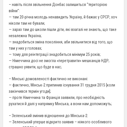
– навіть після звільнення Донбас залишиться “територією
війни”:
— там 20-річна молодь ненавидить Україну, й бажає у СРСР, хоч
ніколи там не бували;
— зараз там до школи пішли діти, які взагалі не знають, що таке
незалежна Україна;
— знадобиться зміна покоління, аби звільнитися від того, що
там у них у головах;
— тому для реінтеграції знадобиться мінімум 25 років;
— Німеччина досі не змогла «перетравити» мешканців НДР;
страшно уявити, що буде в нас;
– Мінські домовленості фактично не виконані:
— фактично, Мінськ-2 припинив існування 31 грудня 2015 [коли
закінчився термін угоди];
— проте Німеччина та Франція заявили, про необхідність
рухатися й далі у напрямку Мінська, а вони нам допоможуть;
– Зеленський змінив відношення до Мінська-2:
— Зеленський уперше відкрито заявив – ніякого особливого