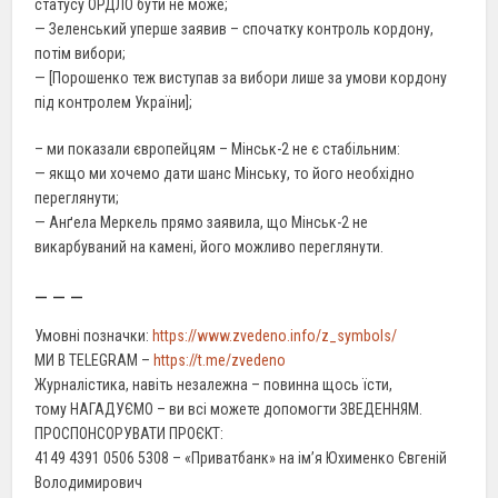
статусу ОРДЛО бути не може;
— Зеленський уперше заявив – спочатку контроль кордону,
потім вибори;
— [Порошенко теж виступав за вибори лише за умови кордону
під контролем України];
– ми показали європейцям – Мінськ-2 не є стабільним:
— якщо ми хочемо дати шанс Мінську, то його необхідно
переглянути;
— Анґела Меркель прямо заявила, що Мінськ-2 не
викарбуваний на камені, його можливо переглянути.
– – –
Умовні позначки:
https://www.zvedeno.info/z_symbols/
МИ В TELEGRAM –
https://t.me/zvedeno
Журналістика, навіть незалежна – повинна щось їсти,
тому НАГАДУЄМО – ви всі можете допомогти ЗВЕДЕННЯМ.
ПРОСПОНСОРУВАТИ ПРОЄКТ:
4149 4391 0506 5308 – «Приватбанк» на ім’я Юхименко Євгеній
Володимирович