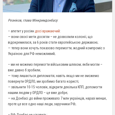
Резніков, глава Мінкримдонбасу
:
– апетит у росіян
досі вражаючий
:
— вони своєї мети досягли – не дозволили колонії, що
відокремилася, за 6 років стати європейською державою;
— тепер вони хочуть показово перемогти; жодний компроміс з
Україною для РФ неможливий;
– ми не можемо перемогти військовим шляхом; якби могли –
вже давно б зробили;
— тому лишається дипломатія; навіть якщо ми не зможемо
повернути ОРДЛО, ми зробимо багато користі;
— звільнити 10-15 чоловік, відкрити декілька КПП, допомогти
нашим людям у ОРДЛО – це вже добре;
— на Донбасі до війни проживало 7 млн українців, наразі менше,
проте це все одно наші люди, заручники РФ;
– РФ Донбас не цікавить: