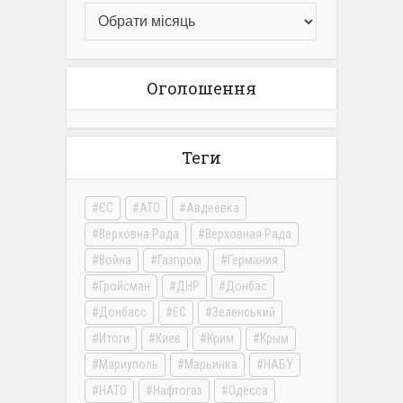
Оголошення
Теги
ЄС
АТО
Авдеевка
Верховна Рада
Верховная Рада
Война
Газпром
Германия
Гройсман
ДНР
Донбас
Донбасс
ЕС
Зеленський
Итоги
Киев
Крим
Крым
Мариуполь
Марьинка
НАБУ
НАТО
Нафтогаз
Одесса