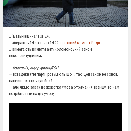
.. “Батьківщина” і ОПЗЖ:
… збирають 14 квітня о 14.00
правовий комітет Ради
;
… вимагають визнати антиколомойський закон
неконституційним;
–
Арахамія, лідер фракції СН
:
— всі адекватні партії розуміють що … так, цей закон не зовсім,
напевно, конституційний;
— але якщо зараз це жорстка умова отримання траншу, то нам
потрібно піти на цю умову;