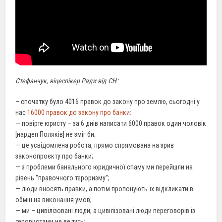
Стефанчук, віцеспікер Ради від СН
:
– спочатку було 4016 правок до закону про землю, сьогодні у
нас
16000 правок до закону про банки
:
— повірте юристу – за 6 днів написати 6000 правок один чоловік
[нардеп Поляків] не зміг би;
— це усвідомлена робота, прямо спрямована на зрив
законопроєкту про банки;
— з проблеми банального юридичної спаму ми перейшли на
рівень “правочного тероризму”;
— люди вносять правки, а потім пропонують їх відкликати в
обмін на виконання умов;
— ми – цивілізовані люди; а цивілізовані люди переговорів із
терористами не ведуть;