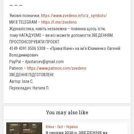
– – –
Умовні позначки:
https://www.zvedeno.info/z_symbols/
МИ В TELEGRAM –
https://t.me/zvedeno
Журналістика, навіть незалежна – повинна щось їсти,
тому НАГАДУЄМО – ви всі можете допомогти ЗВЕДЕННЯМ.
ПРОСПОНСОРУВАТИ ПРОЄКТ:
4149 4391 0506 5308 – «Приватбанк» на ім’я Юхименко Євгеній
Володимирович
PayPal – iljastarcev@gmail.com
Patreon –
https://www.patreon.com/zvedeno
ЗВЕДЕННЯ ПІДГОТОВЛЕНІ:
Автор: Ілля С.
Перекладач: Наталя П.
You may also like
Війна
•
Світ
•
Україна
8 серпня 2026 р. ЗВЕДЕННЯ на