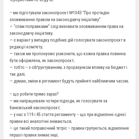
– ми підготували законопроєкт №1043 “Про протидію
зловживанню правом на законодавчу ініціативу”:
— “спам поправками” слід визнавати зловживанням права на
законодавчу ініціативу;
— є варіант у випадку подібних дій голосувати законопроєкт в
редакції комітету;
— також ми пропонуємо узаконити, що кожна правка повинна
бути оформлена, як законопроєкт;
— тобто – з обґрунтуванням, з прорахунком впливу на бюджет і
так далі;
— думаю, зміни в регламент будуть прийняті найближчим часом;
– що робити прямо зараз?
— ми напрацювали чотири підходи, як голосувати за
банківський законопроєкт;
— у нас є 119 і 45 стаття регламенту – що при відхиленні однієї
правки всі аналогічні знімаються;
— це такий поправочний тетріс – правки групуються, відхилення
першої правки знімає інші;