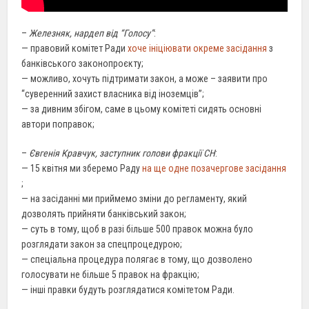
–
Железняк, нардеп від “Голосу”
:
— правовий комітет Ради
хоче ініціювати окреме засідання
з
банківського законопроєкту;
— можливо, хочуть підтримати закон, а може – заявити про
“суверенний захист власника від іноземців”;
— за дивним збігом, саме в цьому комітеті сидять основні
автори поправок;
–
Євгенія Кравчук, заступник голови фракції СН
:
— 15 квітня ми зберемо Раду
на ще одне позачергове засідання
;
— на засіданні ми приймемо зміни до регламенту, який
дозволять прийняти банківський закон;
— суть в тому, щоб в разі більше 500 правок можна було
розглядати закон за спецпроцедурою;
— спеціальна процедура полягає в тому, що дозволено
голосувати не більше 5 правок на фракцію;
— інші правки будуть розглядатися комітетом Ради.