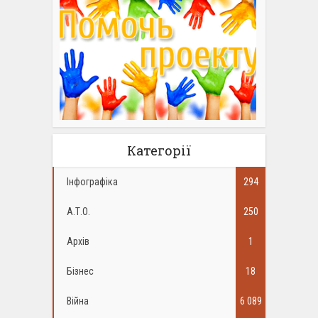
Категорії
Інфографіка
294
А.Т.О.
250
Архів
1
Бізнес
18
Війна
6 089