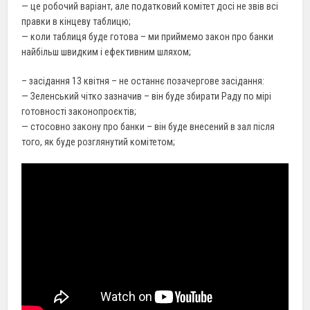
— це робочий варіант, але податковий комітет досі не звів всі
правки в кінцеву таблицю;
— коли таблиця буде готова – ми приймемо закон про банки
найбільш швидким і ефективним шляхом;
– засідання 13 квітня – не останнє позачергове засідання:
— Зеленський чітко зазначив – він буде збирати Раду по мірі
готовності законопроєктів;
— стосовно закону про банки – він буде внесений в зал після
того, як буде розглянутий комітетом;