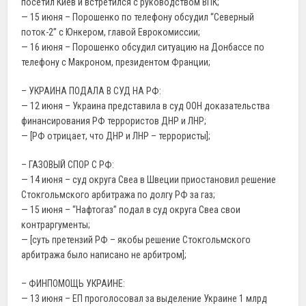
посетил Киев и встретился с руководством ВПК;
— 15 июня – Порошенко по телефону обсудил “Северный
поток-2” с Юнкером, главой Еврокомиссии;
— 16 июня – Порошенко обсудил ситуацию на Донбассе по
телефону с Макроном, президентом Франции;
– УКРАИНА ПОДАЛА В СУД НА РФ:
— 12 июня – Украина представила в суд ООН доказательства
финансирования РФ террористов ДНР и ЛНР;
— [РФ отрицает, что ДНР и ЛНР – террористы];
– ГАЗОВЫЙ СПОР С РФ:
— 14 июня – суд округа Свеа в Швеции приостановил решение
Стокгольмского арбитража по долгу РФ за газ;
— 15 июня – “Нафтогаз” подал в суд округа Свеа свои
контраргументы;
— [суть претензий РФ – якобы решение Стокгольмского
арбитража было написано не арбитром];
– ФИНПОМОЩЬ УКРАИНЕ:
— 13 июня – ЕП проголосовал за выделение Украине 1 млрд