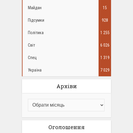
Майдан
15
Підсумки
928
Політика
1 255
Світ
6 026
Спец
1 319
Україна
7 029
Архіви
Оголошення