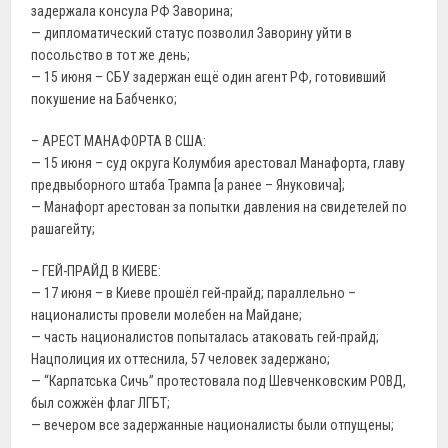
задержала консула РФ Заворина;
— дипломатический статус позволил Заворину уйти в
посольство в тот же день;
— 15 июня – СБУ задержан ещё один агент РФ, готовивший
покушение на Бабченко;
– АРЕСТ МАНАФОРТА В США:
— 15 июня – суд округа Колумбия арестовал Манафорта, главу
предвыборного штаба Трампа [а ранее – Януковича];
— Манафорт арестован за попытки давления на свидетелей по
рашагейту;
– ГЕЙ-ПРАЙД В КИЕВЕ:
— 17 июня – в Киеве прошёл гей-прайд; параллельно –
националисты провели молебен на Майдане;
— часть националистов попыталась атаковать гей-прайд;
Нацполиция их оттеснила, 57 человек задержано;
— “Карпатська Сичь” протестовала под Шевченковским РОВД,
был сожжён флаг ЛГБТ;
— вечером все задержанные националисты были отпущены;