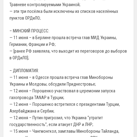
Травневе контролируемыми Украиной;
— эти три посёлка были исключены из списков населённых
пунктов ОРДиЛО;
– МИНСКИЙ ПРОЦЕСС:
— 11 июня – в Берлине прошла встреча глав МИД Украины,
Германии, Франции и РФ;
— [ранее РФ заявляла, что выходит из переговоров до выборов
в ОРДиЛО];
– ДИПЛОМАТИЯ:
— 11 июня – в Одессе прошла встреча глав Минобороны
Украины и Молдовы; обсудили Приднестровье;
— 12 июня – Порошенко участвовал в церемонии запуска
газопровода TANAP в Турции;
— 12 июня – Порошенко встретился с президентами Турции,
Азербайджана и Сербии;
— 12 июня – Путин пригрозил, что Украина “утратит
государственность”, если атакует ДНР и ЛНР;
— 15 июня – Чангмонгкол, замглавы Минобороны Тайланда,