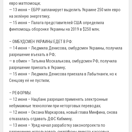
евро матпомощи;
— 13 июня – ЕБРР запланирует выделить Украине 250 млн евро
на зелёную энергетику;
— 15 июня – Палата представителей США определила
финпомощь оборонке Украины на 2019 в $250 млн;
– ОМБУДСМЕН УКРАИНЫ ЕДЕТ В РФ:
— 14 июня – Людмила Денисова, омбудсмен Украины, получила
разрешение въехать в РФ;
— в обмен – Татьяна Москалькова, омбудсмен РФ, получила
разрешение приехать в Украину;
— 15 июня – Людмила Денисова приехала в Лабытнанги, но к
Сенцову её не пустили;
– РЕФОРМЫ:
— 12 июня – Нацбанк разрешил применять электронные
небумажные технологии при неторговых переводах;
— 12 июня – Оксана Маркарова, новый глава Минфина, снова
отказалась отдавать ДФС Кабмину;
— 13 июня – Уряд начал разработку законопроекта по
разрешению использовать смартфоны вместо кассовых