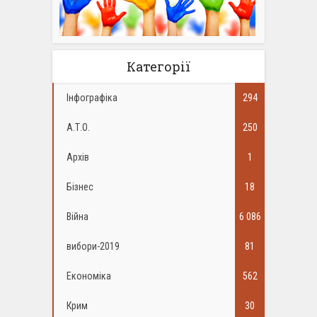
Категорії
Інфографіка
294
А.Т.О.
250
Архів
1
Бізнес
18
Війна
6 086
вибори-2019
81
Економіка
562
Крим
30