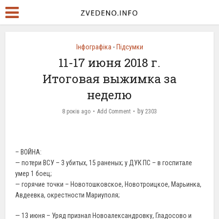
Інфографіка
Підсумки
•
11-17 июня 2018 г.
Итоговая выжимка за
неделю
by
8 років ago
Add Comment
2303
– ВОЙНА:
— потери ВСУ – 3 убитых, 15 раненых; у ДУК ПС – в госпитале
умер 1 боец;
— горячие точки – Новотошковское, Новотроицкое, Марьинка,
Авдеевка, окрестности Мариуполя;
— 13 июня – Уряд признал Новоалександровку, Гладосово и