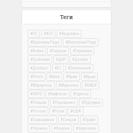
Теги
ЄС
АТО
Авдеевка
Верховна Рада
Верховная Рада
Война
Газпром
Германия
Гройсман
ДНР
Донбас
Донбасс
ЕС
Зеленський
Итоги
Киев
Крим
Крым
Мариуполь
Марьинка
НАБУ
НАТО
Нафтогаз
Одесса
Польша
Порошенко
Підсумки
Россия
Росія
США
Саакашвили
Сенцов
Трамп
Украина
Україна
Широкино