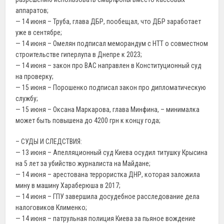
аппаратов;
— 14 июня – Труба, глава ДБР, пообещал, что ДБР заработает
уже в сентябре;
— 14 июня – Омелян подписал меморандум с HTT о совместном
строительстве гиперлупа в Днепре к 2023;
— 14 июня – закон про ВАС направлен в Конституционный суд
на проверку;
— 15 июня – Порошенко подписал закон про дипломатическую
службу;
— 15 июня – Оксана Маркарова, глава Минфина, – минималка
может быть повышена до 4200 грн к концу года;
– СУДЫ И СЛЕДСТВИЯ:
— 13 июня – Апелляционный суд Киева осудил титушку Крысина
на 5 лет за убийство журналиста на Майдане;
— 14 июня – арестована террористка ДНР, которая заложила
мину в машину Хараберюша в 2017;
— 14 июня – ГПУ завершила досудебное расследование дела
налоговиков Клименко;
— 14 июня – патрульная полиция Киева за пьяное вождение