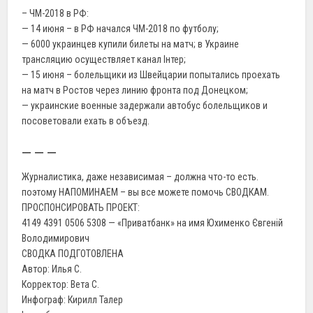
– ЧМ-2018 в РФ:
— 14 июня – в РФ начался ЧМ-2018 по футболу;
— 6000 украинцев купили билеты на матч; в Украине
трансляцию осуществляет канал Iнтер;
— 15 июня – болельщики из Швейцарии попытались проехать
на матч в Ростов через линию фронта под Донецком;
— украинские военные задержали автобус болельщиков и
посоветовали ехать в объезд.
— — —
Журналистика, даже независимая – должна что-то есть.
поэтому НАПОМИНАЕМ – вы все можете помочь СВОДКАМ.
ПРОСПОНСИРОВАТЬ ПРОЕКТ:
4149 4391 0506 5308 — «Приватбанк» на имя Юхименко Євгеній
Володимирович
СВОДКА ПОДГОТОВЛЕНА
Автор: Илья С.
Корректор: Вета С.
Инфограф: Кирилл Талер