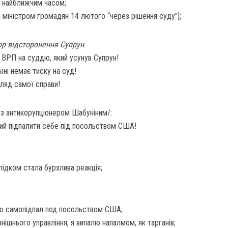
и найближчим часом;
м
міністром громадян 14 лютого “через рішення суду”];
тор відсторонення Супрун
:
ВРП
на
суддю
,
який
усунув
Супрун
!
їні
немає
тиску
на
суд
!
гляд
самої
справи
!
з
антикорупціонером
Шабунін
им
/
:
ий
підпалити
себе
під
посольством
США
!
лідком стала
бурхлива
реакція
;
ую самопідпал под посольством США;
овнішнього управління, я випалю напалмом, як тарганів;