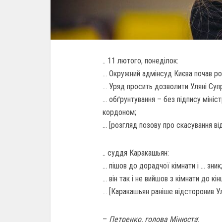
.. 11 лютого, понеділок:
… Окружний адмінсуд Києва почав ро
… Уряд просить дозволити Уляні Суп
… обґрунтування – без підпису мініст
кордоном;
… [розгляд позову про скасування ві
.. суддя Каракашьян:
… пішов до дорадчої кімнати і … зник
… він так і не вийшов з кімнати до кі
… [Каракашьян раніше відсторонив Ул
–
Петренко, голова Мінюста
: