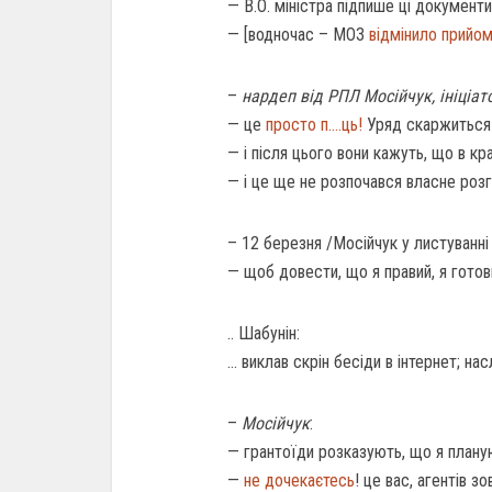
— В.О. міністра підпише ці документ
— [водночас – МОЗ
відмінило прийо
–
нардеп від РПЛ Мосійчук, ініціа
— це
просто п….ць!
Уряд
скаржиться
—
і
після
цього
вони
кажуть
,
що
в
кра
—
і
це
ще не
роз
почався власне роз
– 12
березня /
Мосійчук
у
листуванні
—
щоб
довести
,
що
я
правий, я
готов
..
Шабунін
:
…
виклав
скрін
бесіди
в
інтернет
;
нас
–
Мосійчук
:
— грантоїди розказують, що я план
—
не дочекаєтесь
! це вас, агентів з