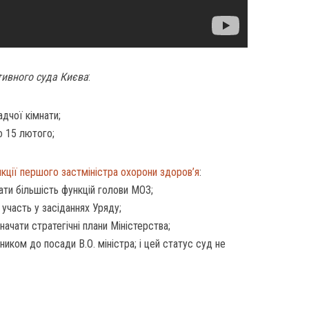
тивного суда Києва
:
адчої кімнати;
до 15 лютого;
кції першого застміністра охорони здоров’я
:
ати більшість функцій голови МОЗ;
участь у засіданнях Уряду;
ачати стратегічні плани Міністерства;
иком до посади В.О. міністра; і цей статус суд не