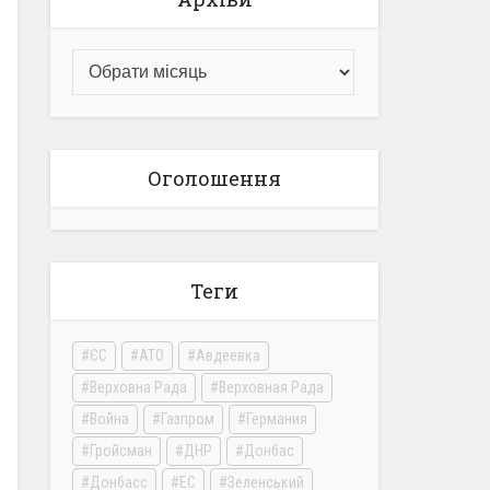
Оголошення
Теги
ЄС
АТО
Авдеевка
Верховна Рада
Верховная Рада
Война
Газпром
Германия
Гройсман
ДНР
Донбас
Донбасс
ЕС
Зеленський