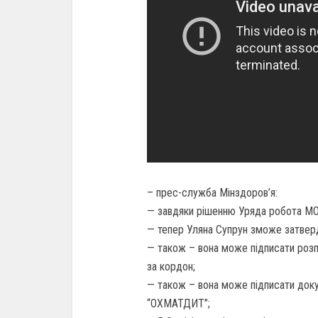
– прес-служба Мінздоров’я:
— завдяки рішенню Уряда робота М
— тепер Уляна Супрун зможе затвердит
— також – вона може підписати розп
за кордон;
— також – вона може підписати доку
“ОХМАТДИТ”;