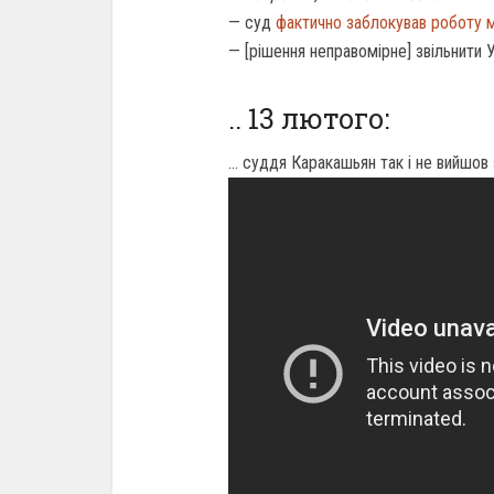
— суд
фактично заблокував роботу м
— [рішення неправомірне] звільнити 
.. 13 лютого:
… суддя Каракашьян так і не вийшов 