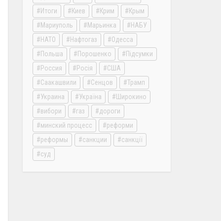
Итоги
Киев
Крим
Крым
Мариуполь
Марьинка
НАБУ
НАТО
Нафтогаз
Одесса
Польша
Порошенко
Підсумки
Россия
Росія
США
Саакашвили
Сенцов
Трамп
Украина
Україна
Широкино
вибори
газ
дороги
минский процесс
реформи
реформы
санкции
санкції
суд