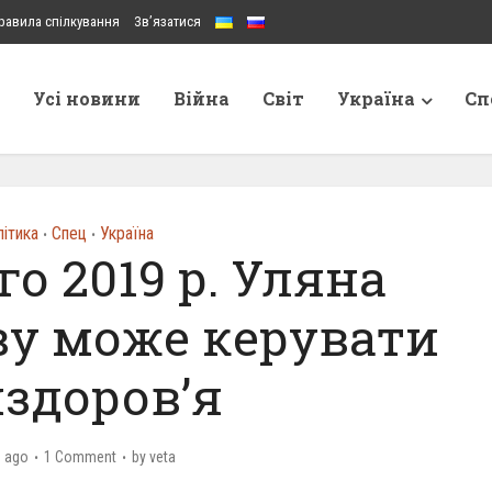
равила спілкування
Зв’язатися
Усі новини
Війна
Світ
Україна
Сп
ітика
Спец
Україна
•
•
го 2019 р. Уляна
ву може керувати
здоров’я
в ago
1 Comment
by
veta