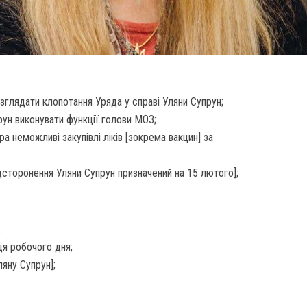
зглядати клопотання Уряда у справі Уляни Супрун;
рун виконувати функції голови МОЗ;
ра неможливі закупівлі ліків [зокрема вакцин] за
дсторонення Уляни Супрун призначений на 15 лютого];
;
нця робочого дня;
яну Супрун];