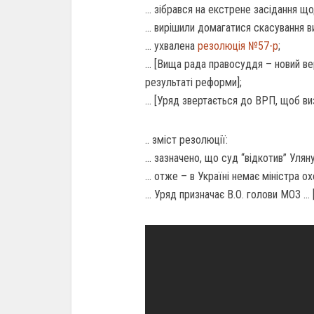
… зібрався на екстрене засідання що
… вирішили домагатися скасування 
… ухвалена
резолюція №57-р
;
… [Вища рада правосуддя – новий ве
результаті реформи];
… [Уряд звертається до ВРП, щоб ви
.. зміст резолюції:
… зазначено, що суд “відкотив” Улян
… отже – в Україні немає міністра ох
… Уряд призначає В.О. голови МОЗ … 