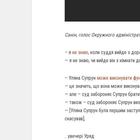
Санін, голос Окружного адміністра
– я
не знаю
, коли суддя вийде з дор
— я не знаю, чи вийде він з кімнати 
– Уляна Супрун
може виконувати фун
— це значить, що вона може виконув
— але – суд забороняє Супрун брати 
— також – суд забороняє Супрун визн
— [Уляна Супрун була першим заступн
скасував];
.. увечері Уряд: