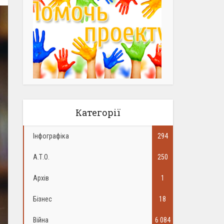
Категорії
Інфографіка
294
А.Т.О.
250
Архів
1
Бізнес
18
Війна
6 084