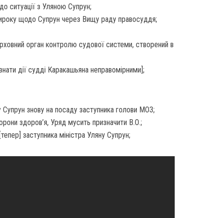
до ситуації з Уляною Супрун;
вироку щодо Супрун через Вищу раду правосуддя;
рховний орган контролю судової системи, створений в
знати дії судді Каракашьяна неправомірними];
у Супрун знову на посаду заступника голови МОЗ;
орони здоров’я, Уряд мусить призначити В.О.;
[тепер] заступника міністра Уляну Супрун;