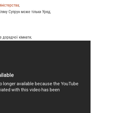
іністерства
;
Уляну Супрун може тільки Уряд;
з дорадчої кімнати;