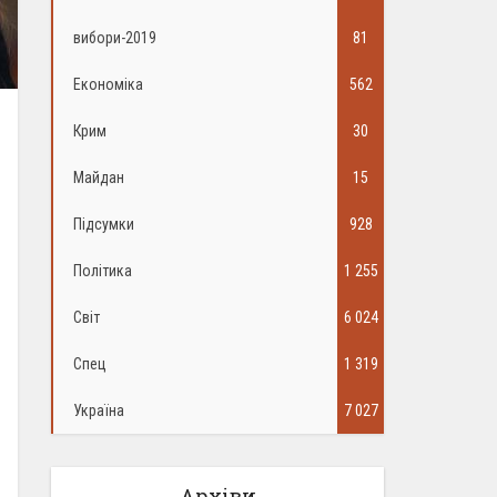
вибори-2019
81
Економіка
562
Крим
30
Майдан
15
Підсумки
928
Політика
1 255
Світ
6 024
Спец
1 319
Україна
7 027
Архіви