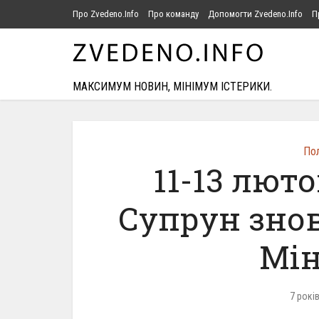
Про Zvedeno.Info
Про команду
Допомогти Zvedeno.Info
П
МАКСИМУМ НОВИН, МІНІМУМ ІСТЕРИКИ.
Пол
11-13 люто
Супрун зно
Мін
7 рокі