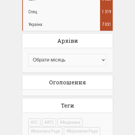
Спец
1 319
Україна
7 031
Архіви
Оголошення
Теги
ЄС
АТО
Авдеевка
Верховна Рада
Верховная Рада