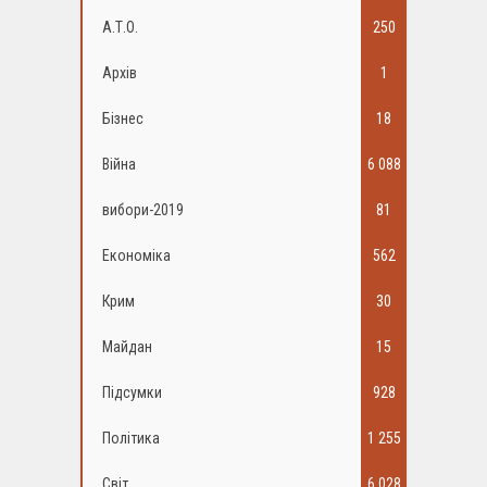
А.Т.О.
250
Архів
1
Бізнес
18
Війна
6 088
вибори-2019
81
Економіка
562
Крим
30
Майдан
15
Підсумки
928
Політика
1 255
Світ
6 028