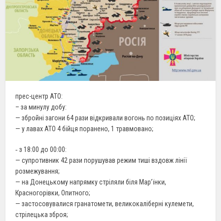
прес-центр АТО:
– за минулу добу:
— збройні загони 64 рази відкривали вогонь по позиціях АТО;
— у лавах АТО 4 бійця поранено, 1 травмовано;
‐ з 18:00 до 00:00:
— супротивник 42 рази порушував режим тиші вздовж лінії
розмежування;
— на Донецькому напрямку стріляли біля Мар’їнки,
Красногорівки, Опитного;
— застосовувалися гранатомети, великокаліберні кулемети,
стрілецька зброя;