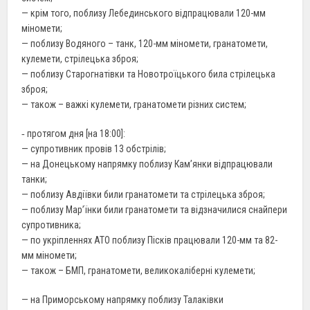
— крім того, поблизу Лебединського відпрацювали 120-мм
міномети;
— поблизу Водяного – танк, 120-мм міномети, гранатомети,
кулемети, стрілецька зброя;
— поблизу Старогнатівки та Новотроїцького била стрілецька
зброя;
— також – важкі кулемети, гранатомети різних систем;
‐ протягом дня [на 18:00]:
— супротивник провів 13 обстрілів;
— на Донецькому напрямку поблизу Кам’янки відпрацювали
танки;
— поблизу Авдіївки били гранатомети та стрілецька зброя;
— поблизу Мар’їнки били гранатомети та відзначилися снайпери
супротивника;
— по укріпленнях АТО поблизу Пісків працювали 120-мм та 82-
мм міномети;
— також – БМП, гранатомети, великокаліберні кулемети;
— на Приморському напрямку поблизу Талаківки