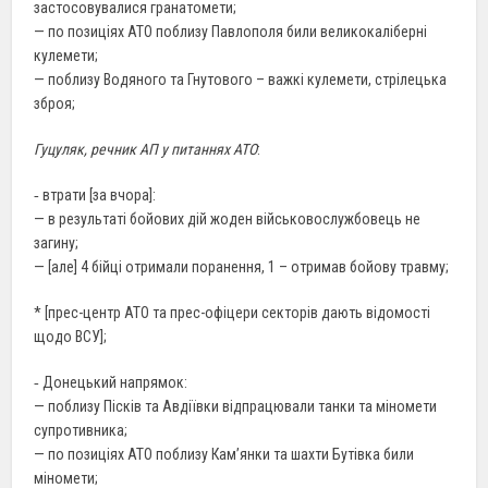
застосовувалися гранатомети;
— по позиціях АТО поблизу Павлополя били великокаліберні
кулемети;
— поблизу Водяного та Гнутового – важкі кулемети, стрілецька
зброя;
Гуцуляк, речник АП у питаннях АТО
:
‐ втрати [за вчора]:
— в результаті бойових дій жоден військовослужбовець не
загину;
— [але] 4 бійці отримали поранення, 1 – отримав бойову травму;
* [прес-центр АТО та прес-офіцери секторів дають відомості
щодо ВСУ];
‐ Донецький напрямок:
— поблизу Пісків та Авдіївки відпрацювали танки та міномети
супротивника;
— по позиціях АТО поблизу Кам’янки та шахти Бутівка били
міномети;