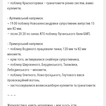
— поблизу Красногорівки – гранатомети різних систем, важкі
кулемети;
‐ Артемівський напрямок:
~ 19:00 поблизу Новоалександрівки супротивник випустив 15
мін 82-мм;
— після 20:20 по силах АТО поблизу Луганського били БМП;
‐ Приморський напрямок:
— поблизу Водяного працювали танки, 120-мм та 82-мм
міномети;
— крім того, активувалися снайпери супротивника;
— поблизу Широкиного, Бердянського, Талаківки,
Лебединського – міномети;
— поблизу Опитного, Новотроїцького, Гнутового вівся
провокаційний вогонь;
— застосовувалися великокаліберні кулемети та гранатомети.
— — —
Журналістика, навіть незалежна – має щось їсти.