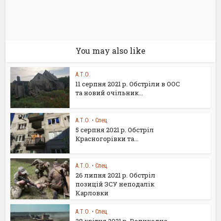
You may also like
А.Т.О.
11 серпня 2021 р. Обстріли в ООС
та новий очільник...
А.Т.О.
•
Спец
5 серпня 2021 р. Обстріл
Красногорівки та...
А.Т.О.
•
Спец
26 липня 2021 р. Обстріл
позицій ЗСУ неподалік
Карловки
А.Т.О.
•
Спец