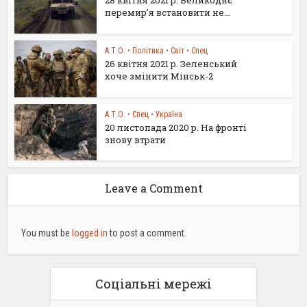
28 квітня 2021 р. Великоднє
перемир’я встановити не...
А.Т.О.
•
Політика
•
Світ
•
Спец
26 квітня 2021 р. Зеленський
хоче змінити Мінськ-2
А.Т.О.
•
Спец
•
Україна
20 листопада 2020 р. На фронті
знову втрати
Leave a Comment
You must be
logged in
to post a comment.
Соціальні мережі