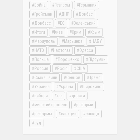
Война
Газпром
Германия
Гройсман
ДНР
Донбас
Донбасс
ЕС
Зеленський
Итоги
Киев
Крим
Крым
Мариуполь
Марьинка
НАБУ
НАТО
Нафтогаз
Одесса
Польша
Порошенко
Підсумки
Россия
Росія
США
Саакашвили
Сенцов
Трамп
Украина
Україна
Широкино
вибори
газ
дороги
минский процесс
реформи
реформы
санкции
санкції
суд