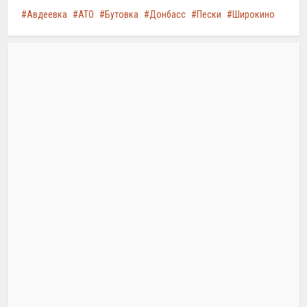
Авдеевка
АТО
Бутовка
Донбасс
Пески
Широкино