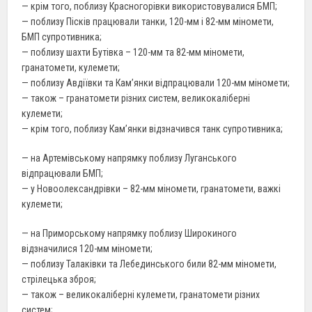
— крім того, поблизу Красногорівки використовувалися БМП;
— поблизу Пісків працювали танки, 120-мм і 82-мм міномети,
БМП супротивника;
— поблизу шахти Бутівка – 120-мм та 82-мм міномети,
гранатомети, кулемети;
— поблизу Авдіївки та Кам’янки відпрацювали 120-мм міномети;
— також – гранатомети різних систем, великокаліберні
кулемети;
— крім того, поблизу Кам’янки відзначився танк супротивника;
— на Артемівському напрямку поблизу Луганського
відпрацювали БМП;
— у Новоолександрівки – 82-мм міномети, гранатомети, важкі
кулемети;
— на Приморському напрямку поблизу Широкиного
відзначилися 120-мм міномети;
— поблизу Талаківки та Лебединського били 82-мм міномети,
стрілецька зброя;
— також – великокаліберні кулемети, гранатомети різних
систем;