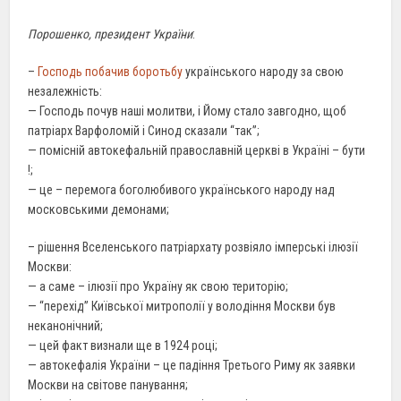
Порошенко, президент України
:
–
Господь побачив боротьбу
українського народу за свою
незалежність:
— Господь почув наші молитви, і Йому стало завгодно, щоб
патріарх Варфоломій і Синод сказали “так”;
—
помісній автокефальній православній церкві в Україні – бути
!;
— це – перемога боголюбивого українського народу над
московськими демонами;
– рішення Вселенського патріархату розвіяло імперські ілюзії
Москви:
— а саме – ілюзії про Україну як свою територію;
— “перехід” Київської митрополії у володіння Москви був
неканонічний;
— цей факт визнали ще в 1924 році;
—
автокефалія
України – це падіння Третього Риму як заявки
Москви на світове
панування
;