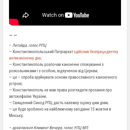
– –
–
Легойда, голос РПЦ
:
— Константинопольський Патріархат
здійснив безпрецедентну
антиканонічну дію
;
— Константинополь розпочав канонічне спілкування з
розкольниками і з особою,
відлученою
від Церкви;
— це –
спроба
зруйнувати основи православного канонічного
устрою;
—
Константинополь
не мав права розглядати прохання про
автокефалію України;
— Священний
Синод
РПЦ дасть належну оцінку цим діям;
— це буде
зроблено
на найближчому засіданні 15 жовтня в
Мінську;
–
архієпископ Климент Вечеря, голос УПЦ МП
: