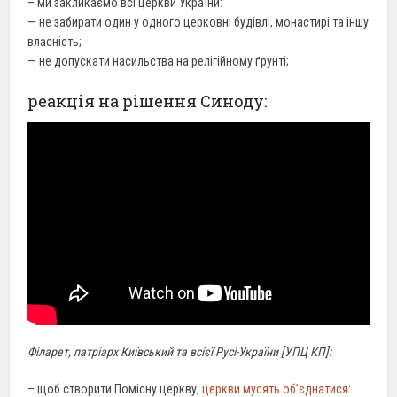
– ми закликаємо всі церкви
України
:
— не забирати
один у одного
церковні будівлі, монастирі та іншу
власність;
— не допускати
насильства
на релігійному ґрунті;
реакція на рішення Синоду:
Філарет, патріарх Київський та всієї Русі-України [УПЦ КП]:
– щоб створити Помісну церкву,
церкви мусять об’єднатися
: