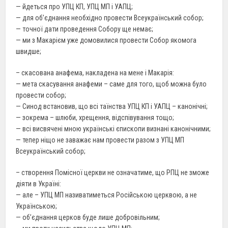
— йдеться про
УПЦ
КП, УПЦ МП і УАПЦ;
— для об’єднання
необхідно
провести Всеукраїнський собор;
— точної дати
проведення
Собору ще немає;
— ми з
Макарієм
уже
домовилися провести Собор якомога
швидше;
– скасована анафема, накладена на мене і Макарія:
—
мета
скасування
анафеми – саме для того, щоб можна було
провести собор;
— Синод
встановив
, що всі таїнства УПЦ КП і УАПЦ – канонічні;
— зокрема
– шлюби
, хрещення, відспівування тощо;
— всі висвячені мною українські єпископи визнані канонічними;
— тепер
ніщо не
заважає нам провести разом з УПЦ МП
Всеукраїнський собор;
–
створення
Помісної
церкви
не означатиме, що РПЦ не зможе
діяти в Україні:
— але – УПЦ МП називатиметься Російською церквою, а не
Українською;
— об’єднання
церков
буде лише добровільним;