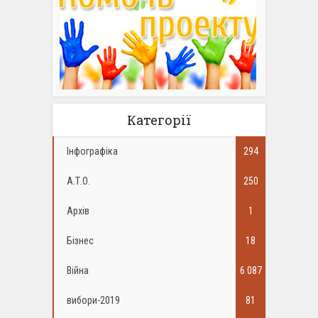
Категорії
Інфографіка
294
А.Т.О.
250
Архів
1
Бізнес
18
Війна
6 087
вибори-2019
81