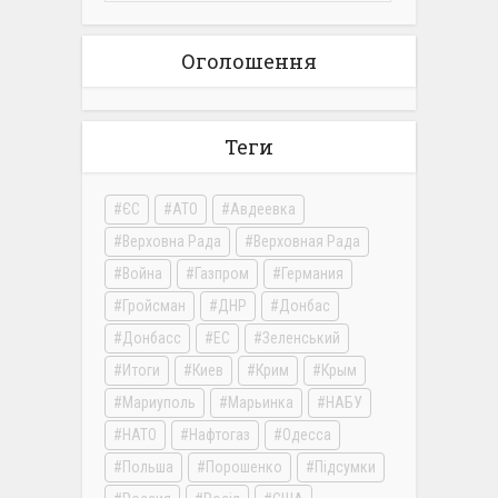
Оголошення
Теги
ЄС
АТО
Авдеевка
Верховна Рада
Верховная Рада
Война
Газпром
Германия
Гройсман
ДНР
Донбас
Донбасс
ЕС
Зеленський
Итоги
Киев
Крим
Крым
Мариуполь
Марьинка
НАБУ
НАТО
Нафтогаз
Одесса
Польша
Порошенко
Підсумки