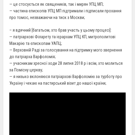
— це стосується як священиків, так і мирян УПЦ МП;
— частина єпископів УПЦ МП підтримали і підписали прохання
про томос, незважаючи на тиск з Москви;
– я
вдячний
[багатьом, хто брав участь у цьому процесі]:
—
патріархові
Філарету та ієрархам УПЦ КП, митрополитові
Макарію та єпископам УАПЦ;
—
Верховній Раді
за голосування на підтримку мого звернення
до патріарха Варфоломія;
— учасникам
хресної ходи
28 липня 2018 р і всім, хто молиться
за Помісну церкву;
— я низько
вклоняюся
патріархові Варфоломію за турботу про
Україну і чекаю на пастирський
візит
до
нашої
країни;