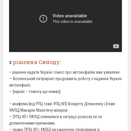
з
рішення Синоду
:
– рішення надати Україні томос про автокефалію вже ухвалене:
— Вселенський патріархат продовжить роботу з надання Україні
автокефалії;
— [наразі – томосу ще немає];
– анафема [від РПЦ главі УПЦ
КП
] Філарету Денисенку і [главі
УАПЦ] Макарію Малетичу мізерна:
— [УПЦ КП і УАПЦ]
опинилися в ситуації
розколу не за
догматичними причинами;
— право [УПЦ КП і
УАПЦ
] на канонічне спілкування зі