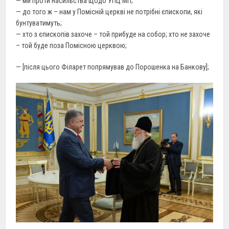
— ми проти насильства щодо УПЦ МП;
— до того ж –
нам
у Помісній церкві не потрібні єпископи, які
бунтуватимуть;
— хто з
єпископів
захоче – той прибуде на собор; хто не захоче
– той буде поза Помісною
церквою
;
— [після
цього
Філарет попрямував до Порошенка на Банкову];