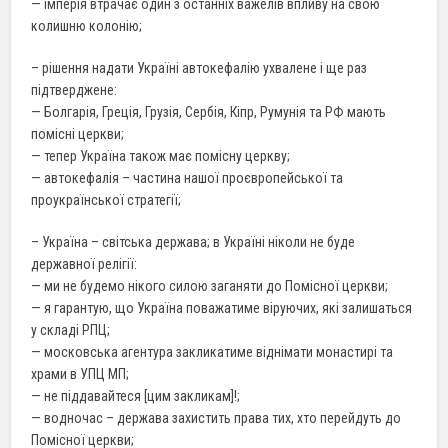
—
імперія
втрачає
один з останніх важелів впливу на свою
колишню колонію;
– рішення надати Україні автокефалію ухвалене і ще раз
підтверджене:
— Болгарія, Греція, Грузія, Сербія, Кіпр, Румунія та РФ мають
помісні церкви;
—
тепер
Україна також має помісну церкву;
—
автокефалія
– частина нашої проєвропейської та
проукраїнської стратегії;
– Україна – світська держава;
в Україні ніколи не буде
державної релігії:
— ми не будемо нікого силою заганяти до Помісної церкви;
— я гарантую, що Україна поважатиме віруючих, які залишаться
у складі РПЦ;
— московська агентура закликатиме віднімати монастирі та
храми в УПЦ МП;
— не піддавайтеся [цим закликам]!;
— водночас – держава захистить права тих, хто перейдуть до
Помісної церкви;