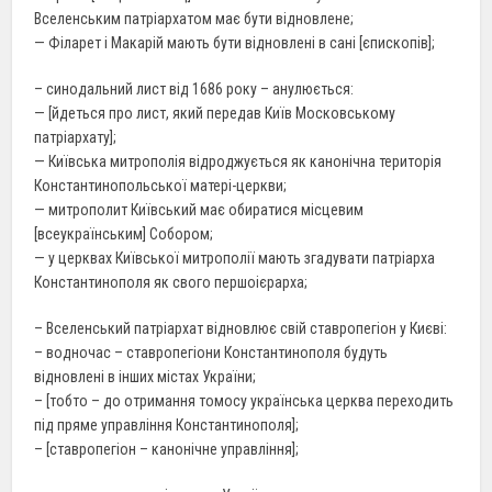
Вселенським патріархатом має бути
відновлене
;
— Філарет і
Макарій
мають бути відновлені в сані [єпископів];
– синодальний лист від 1686 року – анулюється:
— [йдеться про лист, який передав Київ Московському
патріархату];
— Київська митрополія відроджується як канонічна територія
Константинопольської матері-церкви;
— митрополит Київський має обиратися місцевим
[всеукраїнським] Собором;
— у церквах Київської митрополії мають згадувати патріарха
Константинополя як
свого
першоієрарха;
– Вселенський патріархат відновлює свій ставропегіон у Києві:
– водночас – ставропегіони Константинополя будуть
відновлені в інших містах України;
– [тобто – до отримання томосу українська церква переходить
під пряме управління Константинополя];
– [ставропегіон – канонічне управління];