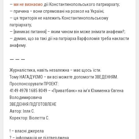
—
ми не визнаємо
дії Константинопольського патриархату;
— причина – вони спрямовані
на розкол на
Україні
;
—
ця
територія
не належить
Константинопольському
патріархату;
— [виникає
питання
]
– яким чином він може знімати анафеми?;
— думаю, що
за
такі дії на патріарха Варфоломія треба накласти
анафему.
— — —
Журналістика, навіть незалежна – має щось їсти.
Тому
НАГАДУЄМО
–
ви
всі можете допомогти ЗВЕДЕННЯМ.
Проспонсорувати
ПРОЕКТ
:
4149 4978 1685 8049 – «Приватбанк» на ім’я Юхименка Євгена
Володимировича
ЗВЕДЕННЯ ПІДГОТОВЛЕНЕ
Автор: Ілля С.
Коректор:
Віолетта
С.
! – власні джерела
? –
інформація
не підтверджена