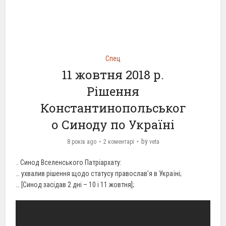
Спец
11 жовтня 2018 р.
Рішення
Константинопольськог
о Синоду по Україні
by
8 років ago
2 коментарі
veta
..
Синод
Вселенського
Патріархату:
…
ухвалив
рішення
щодо статусу православ’я в Україні;
… [
Синод
засідав
2 дні – 10 і 11 жовтня];