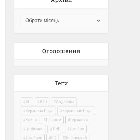
Оголошення
Теги
ЄС
АТО
Авдеевка
Верховна Рада
Верховная Рада
Война
Газпром
Германия
Гройсман
ДНР
Донбас
Донбасс
ЕС
Зеленський