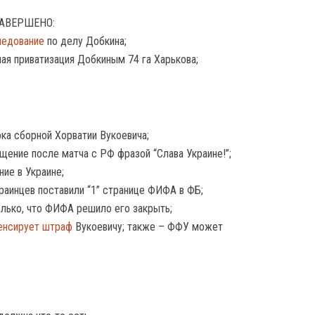
ЗАВЕРШЕНО:
ледование
по делу Добкина;
ая приватизация Добкиным 74 га Харькова;
ка сборной Хорватии Вукоевича;
щение после матча с РФ фразой “Слава Украине!”;
ие в Украине;
раинцев поставили “1” странице ФИФА в ФБ;
олько, что ФИФА решило его закрыть;
енсирует штраф
Вукоевичу; также – ФФУ может