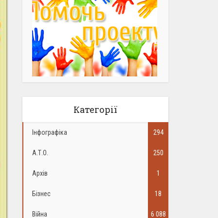
Категорії
Інфографіка
294
А.Т.О.
250
Архів
1
Бізнес
18
Війна
6 088