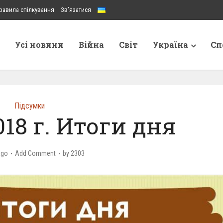
равила спілкування
Зв’язатися
Усі новини
Війна
Світ
Україна
Сп
Підсумки
018 г. Итоги дня
ago
Add Comment
by
2303