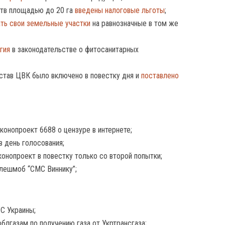
тв площадью до 20 га
введены налоговые льготы
;
ть свои земельные участки
на равнозначные в том же
гия
в законодательстве о фитосанитарных
остав ЦВК было включено в повестку дня и
поставлено
аконопроект 6688 о цензуре в интернете;
в день голосования;
онопроект в повестку только со второй попытки;
лешмоб “СМС Виннику”;
С Украины;
блгазам по получению газа от Укртрансгаза;