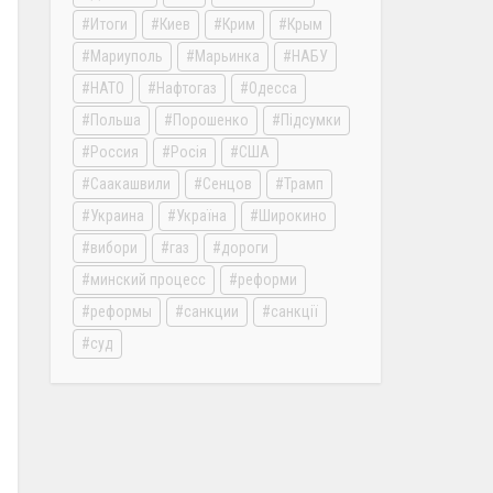
Итоги
Киев
Крим
Крым
Мариуполь
Марьинка
НАБУ
НАТО
Нафтогаз
Одесса
Польша
Порошенко
Підсумки
Россия
Росія
США
Саакашвили
Сенцов
Трамп
Украина
Україна
Широкино
вибори
газ
дороги
минский процесс
реформи
реформы
санкции
санкції
суд