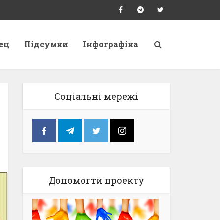
ец
Підсумки
Інфографіка
Соціальні мережі
Допомогти проекту