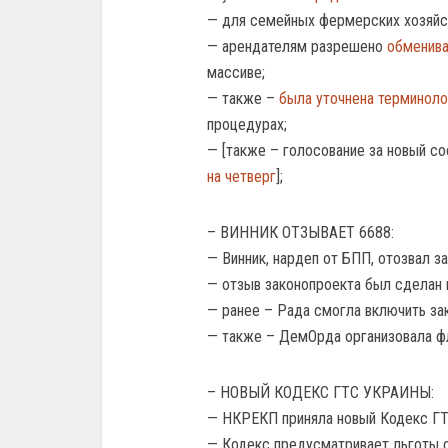
— для семейных фермерских хозяйс
— арендателям разрешено
обменива
массиве;
— также –
была уточнена терминоло
процедурах;
— [также – голосование за новый с
на четверг
];
– ВИННИК ОТЗЫВАЕТ 6688:
— Винник, нардеп от БПП, отозвал з
— отзыв законопроекта был сделан 
— ранее – Рада смогла включить зак
— также – ДемОрда организовала ф
– НОВЫЙ КОДЕКС ГТС УКРАИНЫ:
— НКРЕКП приняла новый Кодекс ГТ
— Кодекс предусматривает льготы о