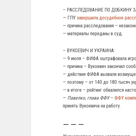
– РАССЛЕДОВАНИЕ ПО ДОБКИНУ 
— ГПУ
завершила досудебное расс
— причина расследования – незаконн
— материалы переданы в суд;
– ВУКОЕВИЧ И УКРАИНА:
— 9 июля – ФИФА оштрафовала игро
— причина – Вукоевич закончил сооб
— действия ФИФА вызвали возмущен
— поэтому – от 140 до 180 тысяч ук
— в итоге – рейтинг обвалился наст
—
Павелко, глава ФФУ
–
ФФУ комп
принять Вукоевича на работу.
— — —