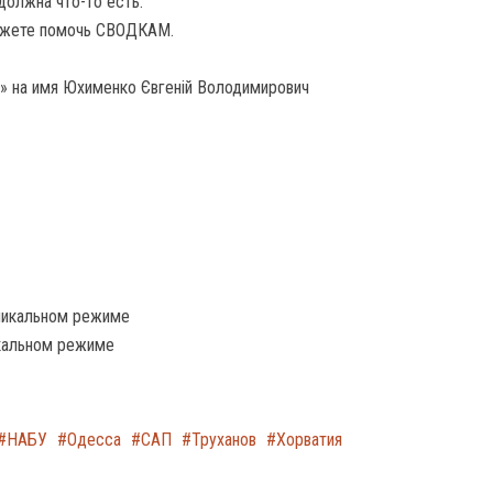
должна что-то есть.
жете помочь СВОДКАМ.
» на имя Юхименко Євгеній Володимирович
оникальном режиме
икальном режиме
НАБУ
Одесса
САП
Труханов
Хорватия