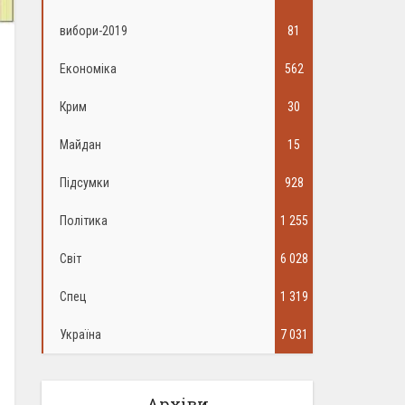
вибори-2019
81
Економіка
562
Крим
30
Майдан
15
Підсумки
928
Політика
1 255
Світ
6 028
Спец
1 319
Україна
7 031
Архіви