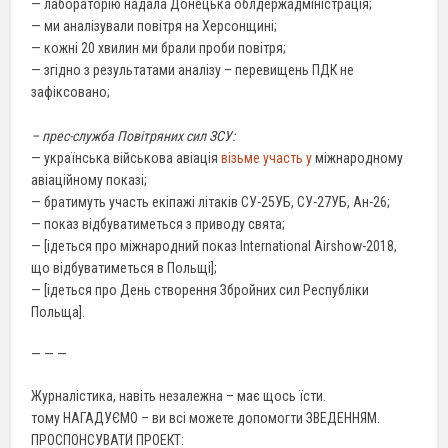
— лабораторію надала Донецька облдержадміністрація;
— ми аналізували повітря на Херсонщині;
— кожні 20 хвилин ми брали проби повітря;
— згідно з результатами аналізу – перевищень ПДК не
зафіксовано;
– прес-служба Повітряних сил ЗСУ:
— українська військова авіація
візьме участь у
міжнародному
авіаційному показі;
— братимуть участь екіпажі літаків СУ-25УБ, СУ-27УБ, Ан-26;
— показ відбуватиметься з приводу свята;
— [ідеться про міжнародний показ International Airshow-2018,
що відбуватиметься в Польщі];
— [ідеться про День створення Збройних сил Республіки
Польща].
— — —
Журналістика, навіть незалежна – має щось їсти.
тому НАГАДУЄМО – ви всі можете допомогти ЗВЕДЕННЯМ.
ПРОСПОНСУВАТИ ПРОЕКТ: