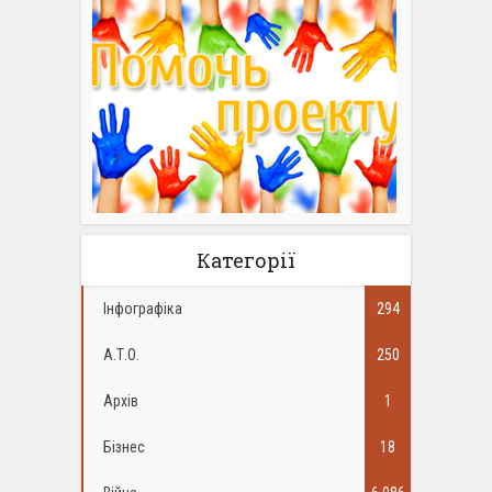
Категорії
Інфографіка
294
А.Т.О.
250
Архів
1
Бізнес
18