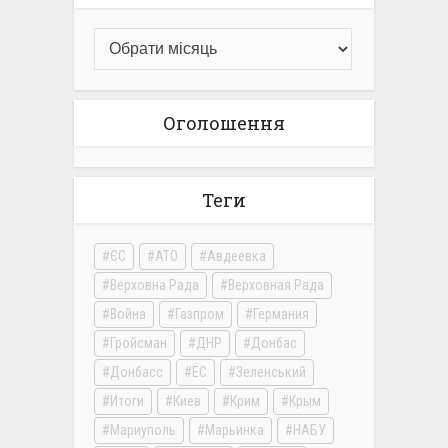
Оголошення
Теги
ЄС
АТО
Авдеевка
Верховна Рада
Верховная Рада
Война
Газпром
Германия
Гройсман
ДНР
Донбас
Донбасс
ЕС
Зеленський
Итоги
Киев
Крим
Крым
Мариуполь
Марьинка
НАБУ