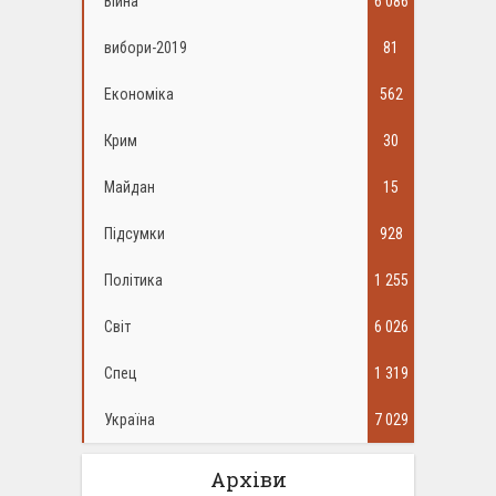
Війна
6 086
вибори-2019
81
Економіка
562
Крим
30
Майдан
15
Підсумки
928
Політика
1 255
Світ
6 026
Спец
1 319
Україна
7 029
Архіви