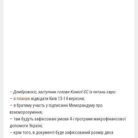
– Домбровскіс, заступник голови Комісії ЄС із питань євро:
—
я планую
відвідати Київ 13-14 вересня;
— я братиму участь у підписанні Меморандуму про
взаєморозуміння;
— там будуть зафіксовані умови 4-ї програми макрофінансової
допомоги Україні;
— крім того, в документі буде зафіксований розмір двох