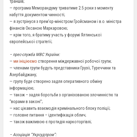
траншів;
— програма Меморандуму триватиме 2.5 роки з моменту
набуття документом чинності;
— я зустрінуся з прем’єр-міністром Гройсманом і в.о. міністра
фінансів Оксаною Маркаровою;
— крім того, я братиму участь у форумі Ялтинської
європейської стратегії;
– прес-служба МВС України:
—
ми ініціюємо
створення міждержавної робочої групи;
— членами групи будуть представники Грузії, Туреччини та
Азербайджану;
— групу буде створено задля оперативного обміну
інформацією;
— також – задля боротьби з організованою злочинністю та
“ворами в законі”;
— нас цікавить взаємодія кримінального блоку поліції;
— головне питання – ідентифікація облич;
— також важливою є протидія наркоторгівлі;
– Асоціація “Укрсудпром”: