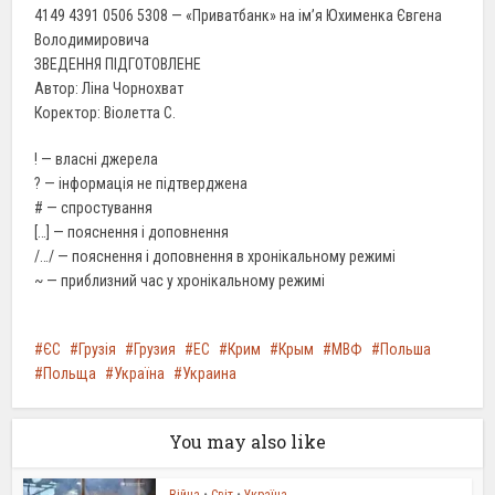
4149 4391 0506 5308 — «Приватбанк» на ім’я Юхименка Євгена
Володимировича
ЗВЕДЕННЯ ПІДГОТОВЛЕНЕ
Автор: Ліна Чорнохват
Коректор: Віолетта С.
! — власні джерела
? — інформація не підтверджена
# — спростування
[…] — пояснення і доповнення
/…/ — пояснення і доповнення в хронікальному режимі
~ — приблизний час у хронікальному режимі
ЄС
Грузія
Грузия
ЕС
Крим
Крым
МВФ
Польша
Польща
Україна
Украина
You may also like