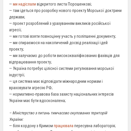
—
ми надіслали
відкритого листа Порошенкові;
— там ідеться про розробку нового проекту Морської доктрини
держави;
— проект розроблений з урахуванням викликів російської
агресії;
— ми готові взяти повноцінну участь у поліпшенні документу;
— ми спираємося на накопичений досвід реалізації ідей
проекту;
— ми залучаємо до роботи висококваліфікованих фахівців для
відпрацювання проекту;
— Україна потребує цілісної системи регулювання морської
індустрії;
— ця система має відповідати міжнародним нормам і
враховувати агресію РФ;
— нормативно-правова база захисту національних інтересів
України має бути вдосконалена;
– Міністерство з питань тимчасово окупованих територій
України:
— біля кордону з Кримом
працювала
пересувна лабораторія;