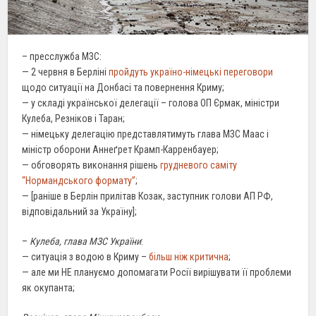
– пресслужба МЗС:
— 2 червня в Берліні
пройдуть україно-німецькі переговори
щодо ситуації на Донбасі та повернення Криму;
— у складі української делегації – голова ОП Єрмак, міністри
Кулеба, Резніков і Таран;
— німецьку делегацію представлятимуть глава МЗС Маас і
міністр оборони Аннеґрет Крамп-Карренбауер;
— обговорять виконання рішень
грудневого саміту
“Нормандського формату”
;
— [раніше в Берлін прилітав Козак, заступник голови АП РФ,
відповідальний за Україну];
–
Кулеба, глава МЗС України
:
— ситуація з водою в Криму –
більш ніж критична
;
— але ми НЕ плануємо допомагати Росії вирішувати її проблеми
як окупанта;