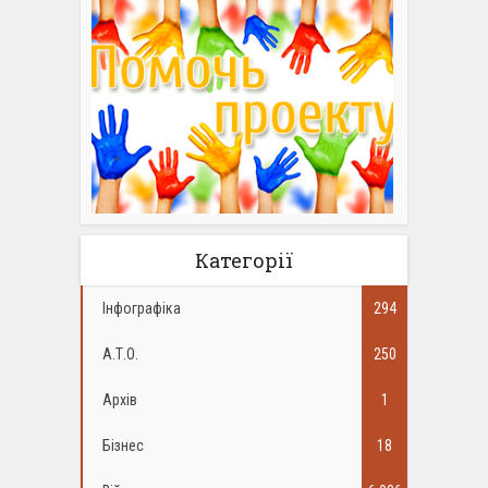
Категорії
Інфографіка
294
А.Т.О.
250
Архів
1
Бізнес
18