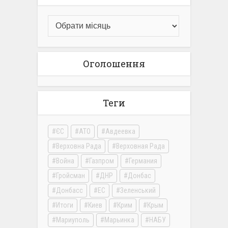
Оголошення
Теги
ЄС
АТО
Авдеевка
Верховна Рада
Верховная Рада
Война
Газпром
Германия
Гройсман
ДНР
Донбас
Донбасс
ЕС
Зеленський
Итоги
Киев
Крим
Крым
Мариуполь
Марьинка
НАБУ