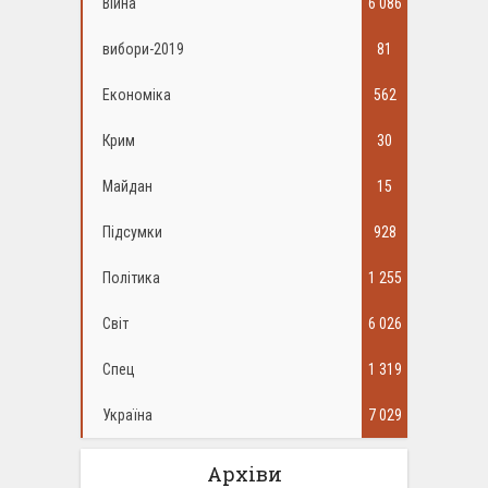
Війна
6 086
вибори-2019
81
Економіка
562
Крим
30
Майдан
15
Підсумки
928
Політика
1 255
Світ
6 026
Спец
1 319
Україна
7 029
Архіви