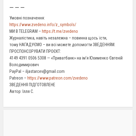
— — —
Умовні позначення:
https://www.zvedeno.info/z_symbols/
МИ В TELEGRAM –
https://t.me/zvedeno
Журналістика, навіть незалежна – повинна щось їсти,
тому НАГАДУЄМО – ви всі можете допомогти ЗВЕДЕННЯМ.
ПРОСПОНСОРУВАТИ ПРОЄКТ:
4149 4391 0506 5308 — «Приватбанк» на ім’я Юхименко Євгеній
Володимирович
PayPal – iljastarcev@gmail.com
Patreon –
https://www.patreon.com/zvedeno
ЗВЕДЕННЯ ПІДГОТОВЛЕНЕ
Автор: Ілля С.