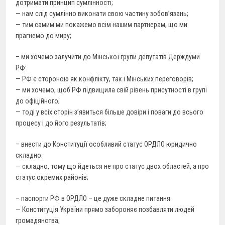
дотримати принцип сумлінності;
— нам слід сумлінно виконати свою частину зобов’язань;
— тим самим ми покажемо всім нашим партнерам, що ми
прагнемо до миру;
– ми хочемо залучити до Мінської групи депутатів Держдуми
РФ:
— РФ є стороною як конфлікту, так і Мінських переговорів;
— ми хочемо, щоб РФ підвищила свій рівень присутності в групі
до офіційного;
— тоді у всіх сторін з’явиться більше довіри і поваги до всього
процесу і до його результатів;
– внести до Конституції особливий статус ОРДЛО юридично
складно:
— складно, тому що йдеться не про статус двох областей, а про
статус окремих районів;
– паспорти РФ в ОРДЛО – це дуже складне питання:
— Конституція України прямо забороняє позбавляти людей
громадянства;