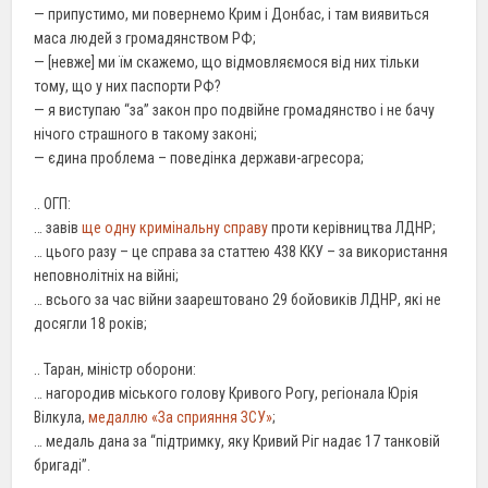
— припустимо, ми повернемо Крим і Донбас, і там виявиться
маса людей з громадянством РФ;
— [невже] ми їм скажемо, що відмовляємося від них тільки
тому, що у них паспорти РФ?
— я виступаю “за” закон про подвійне громадянство і не бачу
нічого страшного в такому законі;
— єдина проблема – поведінка держави-агресора;
.. ОГП:
… завів
ще одну кримінальну справу
проти керівництва ЛДНР;
… цього разу – це справа за статтею 438 ККУ – за використання
неповнолітніх на війні;
… всього за час війни заарештовано 29 бойовиків ЛДНР, які не
досягли 18 років;
.. Таран, міністр оборони:
… нагородив міського голову Кривого Рогу, регіонала Юрія
Вілкула,
медаллю «За сприяння ЗСУ»
;
… медаль дана за “підтримку, яку Кривий Ріг надає 17 танковій
бригаді”.