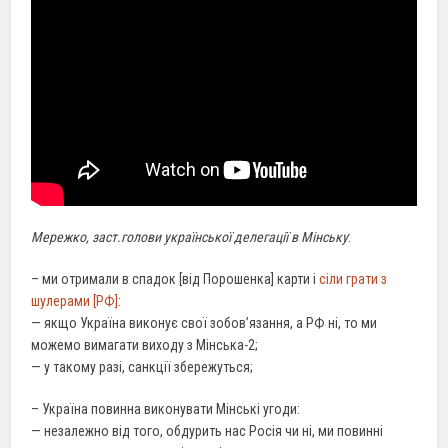
Мережко, заст.голови української делегації в Мінську
:
– ми отримали в спадок [від Порошенка] карти і
сіли грати з
шулерами [РФ]
:
— якщо Україна виконує свої зобов’язання, а РФ ні, то ми
можемо вимагати виходу з Мінська-2;
— у такому разі, санкції збережуться;
– Україна повинна виконувати Мінські угоди:
— незалежно від того, обдурить нас Росія чи ні, ми повинні