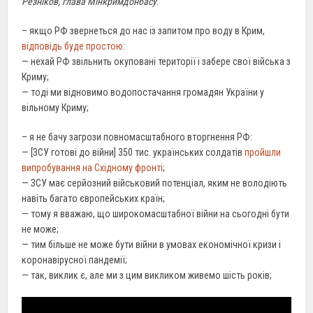
Резніков, глава Мінкримдонбасу
:
– якщо РФ звернеться до нас із запитом про воду в Крим,
відповідь буде простою
:
— нехай РФ звільнить окуповані території і забере свої війська з
Криму;
— тоді ми відновимо водопостачання громадян України у
вільному Криму;
– я не бачу загрози повномасштабного вторгнення РФ:
— [ЗСУ готові до війни] 350 тис. українських солдатів
пройшли
випробування на Східному фронті
;
— ЗСУ має серйозний військовий потенціал, яким не володіють
навіть багато європейських країн;
— тому я вважаю, що широкомасштабної війни на сьогодні бути
не може;
— тим більше не може бути війни в умовах економічної кризи і
коронавірусної пандемії;
— так, виклик є, але ми з цим викликом живемо шість років;