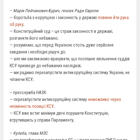
–
Марія Пейчинович-Бурич, генсек Ради Європи
:
— боротьба з корупцією і законність у державі
повинні йти рука
об руку
;
— Конституційний суд – це страж законності в державі;
розганяти його небажано;
— розуміємо, що перед Україною стоїть дуже серйозне
завдання і необхідні рішучі дії;
— але ми закликаємо врахувати, що поспішне звільнення суддів
КСУ призведе до небажаних наслідків;
— ми радимо перезапустити антикорупційну систему України, не
чіпаючи КСУ;
– пресслужба НАЗК:
— перезапустити антикорупційну систему
неможливо через
незмінність позиції КСУ
;
— КСУ вже встиг мінімум двічі порушити Конституцію,
втрутившись у справи Парламенту;
–
Кулеба, глава МЗС
:
— ми перебуваємо в контакті з ЄС – і після рішення РНБО щодо