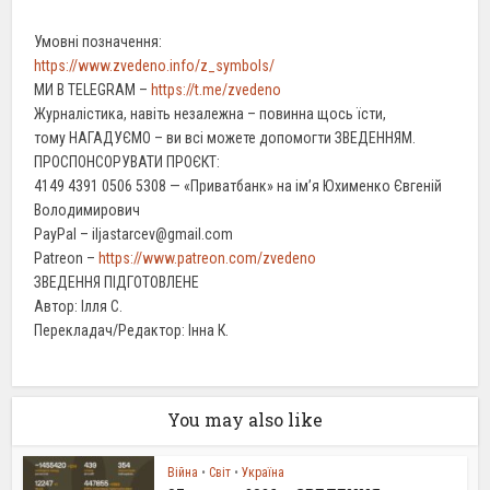
Умовні позначення:
https://www.zvedeno.info/z_symbols/
МИ В TELEGRAM –
https://t.me/zvedeno
Журналістика, навіть незалежна – повинна щось їсти,
тому НАГАДУЄМО – ви всі можете допомогти ЗВЕДЕННЯМ.
ПРОСПОНСОРУВАТИ ПРОЄКТ:
4149 4391 0506 5308 — «Приватбанк» на ім’я Юхименко Євгеній
Володимирович
PayPal – iljastarcev@gmail.com
Patreon –
https://www.patreon.com/zvedeno
ЗВЕДЕННЯ ПІДГОТОВЛЕНЕ
Автор: Ілля С.
Перекладач/Редактор: Інна К.
You may also like
Війна
•
Світ
•
Україна