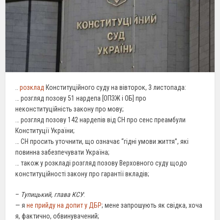
..
розклад
Конституційного суду на вівторок, 3 листопада:
… розгляд позову 51 нардепа [ОПЗЖ і ОБ] про
неконституційність закону про мову;
… розгляд позову 142 нардепів від СН про сенс преамбули
Конституції України;
… СН просить уточнити, що означає “гідні умови життя”, які
повинна забезпечувати Україна;
… також у розкладі розгляд позову Верховного суду щодо
конституційності закону про гарантії вкладів;
–
Тупицький, глава КСУ
:
— я
не прийду на допит у ДБР
; мене запрошують як свідка, хоча
я, фактично, обвинувачений;