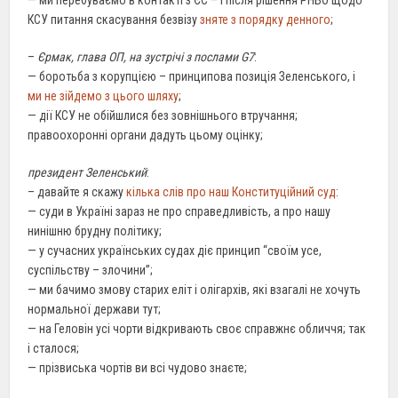
КСУ питання скасування безвізу
зняте з порядку денного
;
–
Єрмак, глава ОП, на зустрічі з послами G7
:
— боротьба з корупцією – принципова позиція Зеленського, і
ми не зійдемо з цього шляху
;
— дії КСУ не обійшлися без зовнішнього втручання;
правоохоронні органи дадуть цьому оцінку;
президент Зеленський
:
– давайте я скажу
кілька слів про наш Конституційний суд
:
— суди в Україні зараз не про справедливість, а про нашу
нинішню брудну політику;
— у сучасних українських судах діє принцип “своїм усе,
суспільству – злочини”;
— ми бачимо змову старих еліт і олігархів, які взагалі не хочуть
нормальної держави тут;
— на Геловін усі чорти відкривають своє справжнє обличчя; так
і сталося;
— прізвиська чортів ви всі чудово знаєте;