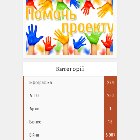
Категорії
Інфографіка
294
А.Т.О.
250
Архів
1
Бізнес
18
Війна
6 087