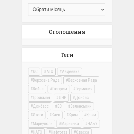
Оголошення
Теги
ЄС
АТО
Авдеевка
Верховна Рада
Верховная Рада
Война
Газпром
Германия
Гройсман
ДНР
Донбас
Донбасс
ЕС
Зеленський
Итоги
Киев
Крим
Крым
Мариуполь
Марьинка
НАБУ
НАТО
Нафтогаз
Одесса