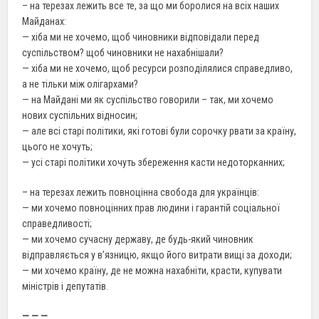
– на терезах лежить все те, за що ми боролися на всіх наших
Майданах:
— хіба ми не хочемо, щоб чиновники відповідали перед
суспільством? щоб чиновники не нахабнішали?
— хіба ми не хочемо, щоб ресурси розподілялися справедливо,
а не тільки між олігархами?
— на Майдані ми як суспільство говорили – так, ми хочемо
нових суспільних відносин;
— але всі старі політики, які готові були сорочку рвати за країну,
цього не хочуть;
— усі старі політики хочуть збереження касти недоторканних;
– на терезах лежить повноцінна свобода для українців:
— ми хочемо повноцінних прав людини і гарантій соціальної
справедливості;
— ми хочемо сучасну державу, де будь-який чиновник
відправляється у в’язницю, якщо його витрати вищі за доходи;
— ми хочемо країну, де не можна нахабніти, красти, купувати
міністрів і депутатів.
— — —