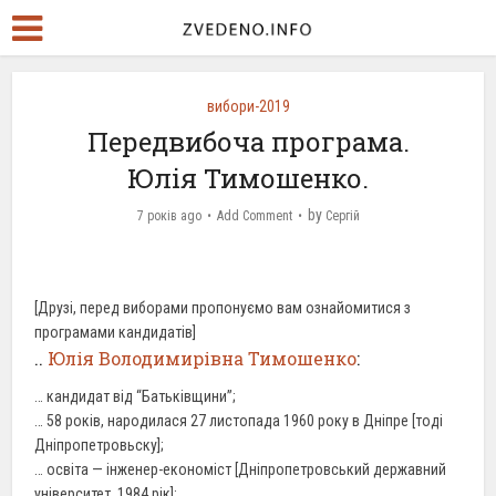
вибори-2019
Передвибоча програма.
Юлія Тимошенко.
by
7 років ago
Add Comment
Сергій
[Друзі, перед виборами пропонуємо вам ознайомитися з
програмами кандидатів]
..
Юлія Володимирівна Тимошенко
:
… кандидат від “Батьківщини”;
… 58 років, народилася 27 листопада 1960 року в Дніпре [тоді
Дніпропетровьску];
… освіта — інженер-економіст [Дніпропетровський державний
університет, 1984 рік];