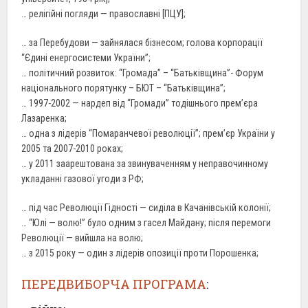
… релігійні погляди — православні [ПЦУ];
… за Перебудови — зайнялася бізнесом; голова корпорації
“Єдині енергосистеми України”;
… політичний розвиток: “Громада” – “Батьківщина”- Форум
національного порятунку – БЮТ – “Батьківщина”;
… 1997-2002 — нардеп від “Громади” тодішнього прем’єра
Лазаренка;
… одна з лідерів “Помаранчевої революції”; прем’єр України у
2005 та 2007-2010 роках;
… у 2011 заарештована за звинуваченням у неправочинному
укладанні газової угоди з РФ;
… під час Революції Гідності — сиділа в Качанівській колонії;
… “Юлі — волю!” було одним з гасел Майдану; після перемоги
Революції — вийшла на волю;
… з 2015 року — один з лідерів опозиції проти Порошенка;
ПЕРЕДВИБОРЧА ПРОГРАМА
: