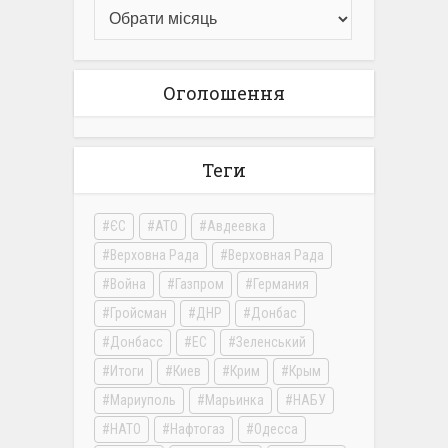
Оголошення
Теги
ЄС
АТО
Авдеевка
Верховна Рада
Верховная Рада
Война
Газпром
Германия
Гройсман
ДНР
Донбас
Донбасс
ЕС
Зеленський
Итоги
Киев
Крим
Крым
Мариуполь
Марьинка
НАБУ
НАТО
Нафтогаз
Одесса