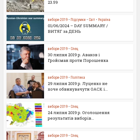
23.59
вибори-2019
•
Підсумки
•
Світ
•
Україна
01/06/2024 – DAY SUMMARY /
ВИТЯГ за ДЕНЬ
вибори-2019
•
Спец
30 липня 2019 р. Аваков і
Гройсман проти Порошенка
вибори-2019
•
Політика
29 липня 2019 р. Луценко не
хоче обвинувачути ОАСК і...
вибори-2019
•
Спец
24 липня 2019 р. Оголошення
результатів виборів...
вибори-2019
•
Спец