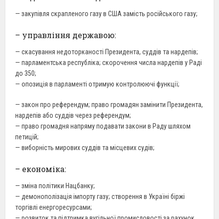
— закупівля скрапленого газу в США замість російського газу;
– управління державою:
— скасування недоторканості Президента, суддів та нардепів;
— парламентська республіка; скорочення числа нардепів у Раді
до 350;
— опозиція в парламенті отримую контролюючі функції;
— закон про референдум; право громадян замінити Президента,
нардепів або суддів через референдум;
— право громадня напряму подавати закони в Раду шляхом
петицій;
— виборність мирових суддів та місцевих судів;
– економіка:
— зміна політики Нацбанку;
— демонополізація імпорту газу; створення в Україні біржі
торгівлі енергоресурсами;
— розвиток та підтримка вугільної промисловості за рахунок