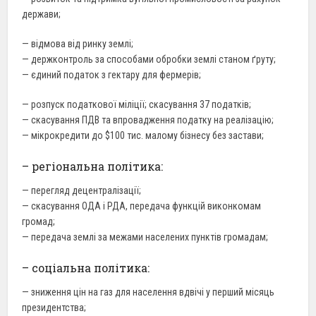
держави;
— відмова від ринку землі;
— держконтроль за способами обробки землі станом ґруту;
— єдиний податок з гектару для фермерів;
— розпуск податкової міліції; скасування 37 податків;
— скасування ПДВ та впровадження податку на реалізацію;
— мікрокредити до $100 тис. малому бізнесу без застави;
– регіональна політика:
— перегляд децентралізації;
— скасування ОДА і РДА, передача функцій виконкомам
громад;
— передача землі за межами населених пунктів громадам;
– соціальна політика:
— зниження цін на газ для населення вдвічі у перший місяць
президентства;