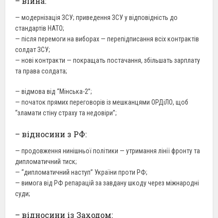
– війна:
— модернізація ЗСУ; приведення ЗСУ у відповідність до
стандартів НАТО;
— після перемоги на виборах — перепідписання всіх контрактів
солдат ЗСУ;
— нові контракти — покращать постачання, збільшать зарплату
та права солдата;
— відмова від “Мінська-2”;
— початок прямих переговорів із мешканцями ОРДіЛО, щоб
“зламати стіну страху та недовіри”;
– відносини з РФ:
— продовження нинішньої політики — утримання лінії фронту та
дипломатичний тиск;
— “дипломатичний наступ” України проти РФ;
— вимога від РФ репарацій за завдану шкоду через міжнародні
суди;
– відносини із Заходом: