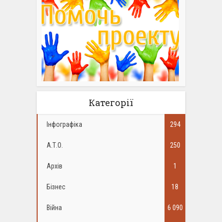
Категорії
Інфографіка
294
А.Т.О.
250
Архів
1
Бізнес
18
Війна
6 090