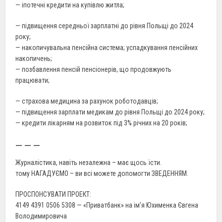
— іпотечні кредити на купівлю житла;
— підвищення середньої зарплатні до рівня Польщі до 2024
року;
— накопичувальна пенсійна система; успадкування пенсійних
накопичень;
— позбавлення пенсій пенсіонерів, що продовжують
працювати;
— страхова медицина за рахунок роботодавців;
— підвищення зарплати медикам до рівня Польщі до 2024 року;
— кредити лікарням на розвиток під 3% річних на 20 років;
— — —
Журналістика, навіть незалежна – має щось їсти.
тому НАГАДУЄМО – ви всі можете допомогти ЗВЕДЕННЯМ.
ПРОСПОНСУВАТИ ПРОЕКТ:
4149 4391 0506 5308 — «Приватбанк» на ім’я Юхименка Євгена
Володимировича