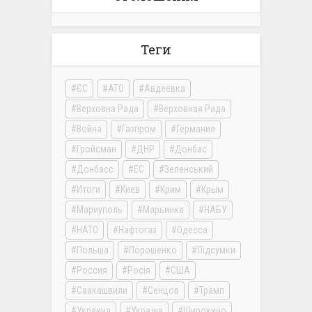
Теги
ЄС
АТО
Авдеевка
Верховна Рада
Верховная Рада
Война
Газпром
Германия
Гройсман
ДНР
Донбас
Донбасс
ЕС
Зеленський
Итоги
Киев
Крим
Крым
Мариуполь
Марьинка
НАБУ
НАТО
Нафтогаз
Одесса
Польша
Порошенко
Підсумки
Россия
Росія
США
Саакашвили
Сенцов
Трамп
Украина
Україна
Широкино