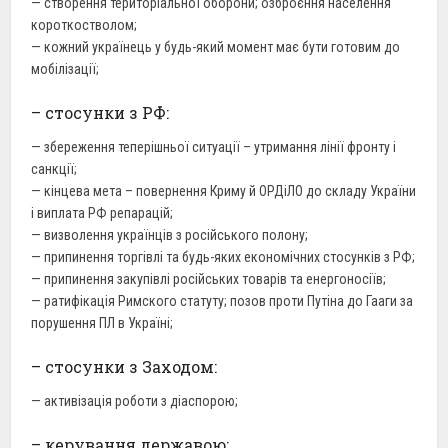
— створення територіальної оборони; озброєння населення
короткостволом;
— кожний українець у будь-який момент має бути готовим до
мобілізації;
– стосунки з РФ:
— збереження теперішньої ситуації – утримання лінії фронту і
санкції;
— кінцева мета – повернення Криму й ОРДіЛО до складу України
і виплата РФ репарацій;
— визволення українців з російського полону;
— припинення торгівлі та будь-яких економічних стосунків з РФ;
— припинення закупівлі російських товарів та енергоносіїв;
— ратифікація Римского статуту; позов проти Путіна до Гааги за
порушення ПЛ в Україні;
– стосунки з Заходом:
— активізація роботи з діаспорою;
– керування державою: