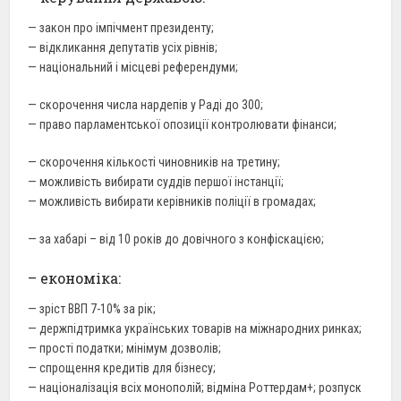
— закон про імпічмент президенту;
— відкликання депутатів усіх рівнів;
— національний і місцеві референдуми;
— скорочення числа нардепів у Раді до 300;
— право парламентської опозиції контролювати фінанси;
— скорочення кількості чиновників на третину;
— можливість вибирати суддів першої інстанції;
— можливість вибирати керівників поліції в громадах;
— за хабарі – від 10 років до довічного з конфіскацією;
– економіка:
— зріст ВВП 7-10% за рік;
— держпідтримка українських товарів на міжнародних ринках;
— прості податки; мінімум дозволів;
— спрощення кредитів для бізнесу;
— націоналізація всіх монополій; відміна Роттердам+; розпуск