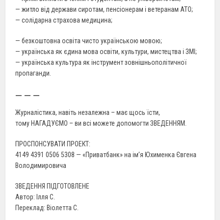
— житло від держави сиротам, пенсіонерам і ветеранам АТО;
— солідарна страхова медицина;
— безкоштовна освіта чисто українською мовою;
— українська як єдина мова освіти, культури, мистецтва і ЗМІ;
— українська культура як інструмент зовнішньополітичної
пропаганди.
— — —
Журналістика, навіть незалежна – має щось їсти,
тому НАГАДУЄМО – ви всі можете допомогти ЗВЕДЕННЯМ.
ПРОСПОНСУВАТИ ПРОЕКТ:
4149 4391 0506 5308 — «Приватбанк» на ім’я Юхименка Євгена
Володимировича
ЗВЕДЕННЯ ПІДГОТОВЛЕНЕ
Автор: Ілля С.
Переклад: Віолетта С.