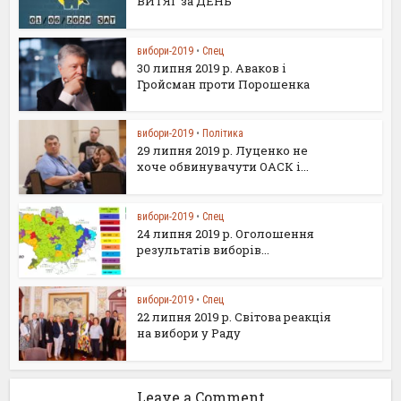
ВИТЯГ за ДЕНЬ
вибори-2019
•
Спец
30 липня 2019 р. Аваков і
Гройсман проти Порошенка
вибори-2019
•
Політика
29 липня 2019 р. Луценко не
хоче обвинувачути ОАСК і...
вибори-2019
•
Спец
24 липня 2019 р. Оголошення
результатів виборів...
вибори-2019
•
Спец
22 липня 2019 р. Світова реакція
на вибори у Раду
Leave a Comment