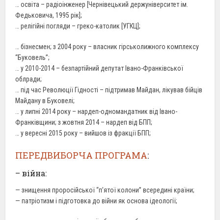
… освіта – радіоінженер [Чернівецький держуніверситет ім.
Федьковича, 1995 рік];
… релігійні погляди – греко-католик [УГКЦ];
… бізнесмен; з 2004 року – власник гірськолижного комплексу
“Буковель”;
… у 2010-2014 – безпартійний депутат Івано-Франківської
облради;
… під час Революції Гідності – підтримав Майдан, лікував бійців
Майдану в Буковелі;
… у липні 2014 року – нардеп-одномандатник від Івано-
Франківщини; з жовтня 2014 – нардеп від БПП;
… у вересні 2015 року – вийшов із фракції БПП;
ПЕРЕДВИБОРЧА ПРОГРАМА
:
– війна:
— знищення проросійської “п’ятої колони” всередині країни;
— патріотизм і підготовка до війни як основа ідеології;