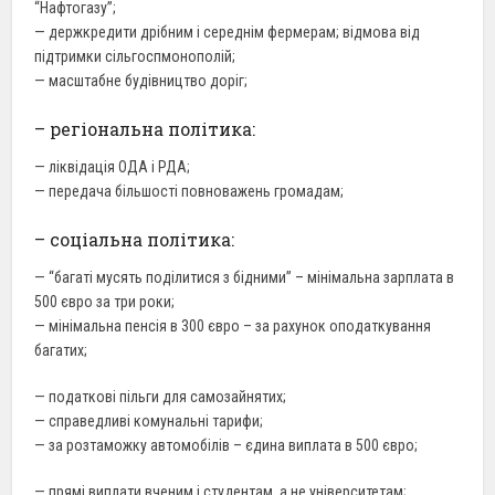
“Нафтогазу”;
— держкредити дрібним і середнім фермерам; відмова від
підтримки сільгоспмонополій;
— масштабне будівництво доріг;
– регіональна політика:
— ліквідація ОДА і РДА;
— передача більшості повноважень громадам;
– соціальна політика:
— “багаті мусять поділитися з бідними” – мінімальна зарплата в
500 євро за три роки;
— мінімальна пенсія в 300 євро – за рахунок оподаткування
багатих;
— податкові пільги для самозайнятих;
— справедливі комунальні тарифи;
— за розтаможку автомобілів – єдина виплата в 500 євро;
— прямі виплати вченим і студентам, а не університетам;