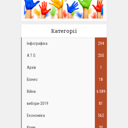
Категорії
Інфографіка
294
А.Т.О.
250
Архів
1
Бізнес
18
Війна
6 089
вибори-2019
81
Економіка
562
Крим
30