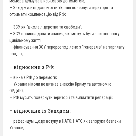
меморандуму за військовою допомогою;
— Захід мусить допомогти Україні повернути території та
отримати компенсацію від РФ;
— ЗСУ як “школа лідерства та свободи”;
— ЗСУ повинна давати знания, які можуть бути застосовані у
цивільному житті;
— фінансування ЗСУ перерозподілено з “генералів” на зарплату
солдат;
– відносини з РФ:
— війна з РФ до перемоги;
— Україна ніколи не визнає анексію Криму та автономію
ОРДіЛО;
— РФ мусить повернути території та виплатити репарації;
– відносини із Заходом:
— реферндум щодо вступу в НАТО; НАТО як запорука безпеки
України;