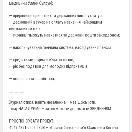
медицини Уляни Супрун];
— прирівнянн приватних та державних вишів у статусі;
— державний ваучер на оплату навчання найкращим
випускникам шкіл;
— українці зможуть навчатися за державні кошти закордоном;
— накопичувальна пенчійна система; наслідування пенсій;
— кредити молодим сім’ям на житло;
— рік без податків для молодих підприємців;
— повернення заробітчан;
— — —
Журналістика, навіть незалежна – має щось їсти.
тому НАГАДУЄМО – ви всі можете допомогти ЗВЕДЕННЯМ.
ПРОСПОНСУВАТИ ПРОЕКТ:
4149 4391 0506 5308 — «Приватбанк» на ім’я Юхименка Євгена