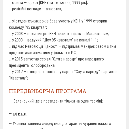
… освіта — юрист [КНЕУ ім. Гетьмана, 1999 рік];
… релігійні погляди — агностик;
… зі студентських років брав участь у КВН; у 1999 створив
команду “95 квартал”;
… у 2003 — полишив росКВН через конфлікт з Масляковим;
… з 2003 — ведучий “Шоу 95 кварталу” на каналі 1+1;
… під час Революції Гідності — підтримав Майдан; разом з тим
продовжував зніматися у фільмах в РФ;
… у 2015 запустив серіал “Слуга народу” про народного
президента Голобородька;
… у 2017 — створено політичну партію “Слуга народу” з артистів
“Кварталу”;
ПЕРЕДВИБОРЧА ПРОГРАМА
:
— [Зеленський іде в президенти тільки на один термін];
– війна:
— Україна повинна звернутися до гарантів Будапештського