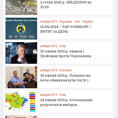
2 січня 2026 р. ЗВЕДЕННЯ на
23.59
вибори-2019
•
Підсумки
•
Світ
•
Україна
01/06/2024 – DAY SUMMARY /
ВИТЯГ за ДЕНЬ
вибори-2019
•
Спец
30 липня 2019 р. Аваков і
Гройсман проти Порошенка
вибори-2019
•
Політика
29 липня 2019 р. Луценко не
хоче обвинувачути ОАСК і...
вибори-2019
•
Спец
24 липня 2019 р. Оголошення
результатів виборів...