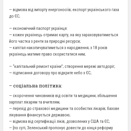
— відмова від імпорту енергоносіїв; експорт українського газа
до ЄС;
— економічний паспорт українця:
— кожен українець отримає карту, на яку зараховуватиметься
його частка з ренти за природні ресурси;
— капітал накопичуватиметься з народження; з 18 років
українець матиме право скористатися ним;
— “капітальний ремонт країни”; створення мережі автодоріг;
— підписання договору про відкрите небо з ЄС;
– соціальна політика:
— скорочення чиновників від освіти та медицини; збільшення
зарплат лікарям та вчителям;
— перехід до страхової медицини та особистих лікарів; базове
лікування фінансується державою;
— відмова від сертифікації ліків, дозволених у США та ЄС;
— [по суті, Зеленський пропонує довести до кінця реформу