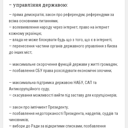
– управління державою:
— пряма демократія; закон про референдум; референдуми за
всіма основними питаннями;
— волевиявлення народу через інтернет; право на інтернет
кожному українцю;
— влада не може блокувати будь що з того, що є в інтернеті;
— перенесення частини органів державного управління з Києва
до інших міст;
— максимальне скорочення функцій держави у житті громадян;
— позбавлення СБУ права розслідувати економічні злочини;
— максимальна підтримка державою НАБУ, САП та
Антикорупційного суду;
— скасування можливості вийти під заставу для корупціонерів;
— закон про імпічмент Президенту;
— позбавлення недоторканості Президента, нардепів, суддів та
чиновників;
— вибори до Ради за відкритими списками; позбавлення