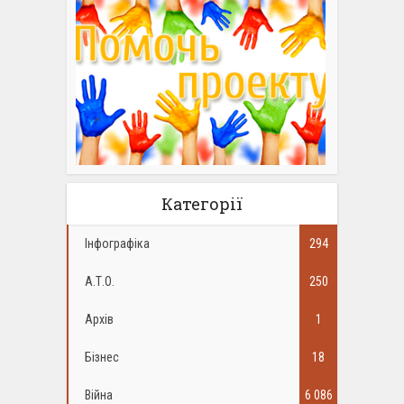
Категорії
Інфографіка
294
А.Т.О.
250
Архів
1
Бізнес
18
Війна
6 086