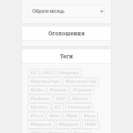
Оголошення
Теги
ЄС
АТО
Авдеевка
Верховна Рада
Верховная Рада
Война
Газпром
Германия
Гройсман
ДНР
Донбас
Донбасс
ЕС
Зеленський
Итоги
Киев
Крим
Крым
Мариуполь
Марьинка
НАБУ
НАТО
Нафтогаз
Одесса