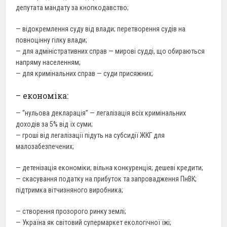
депутата мандату за кнопкодавство;
— відокремлення суду від влади; перетворення судів на
повноцінну гілку влади;
— для адміністративних справ — мирові судді, що обираються
напряму населенням;
— для кримінальних справ — суди присяжних;
– економіка:
— “нульова декларація” — легалізація всіх кримінальних
доходів за 5% від їх суми;
— гроші від легалізації підуть на субсидії ЖКГ для
малозабезпечених;
— детенізація економіки; вільна конкуренція; дешеві кредити;
— скасування податку на прибуток та запровадження ПнВК;
підтримка вітчизняного виробника;
— створення прозорого ринку землі;
— Україна як світовий супермаркет екологічної їжі;