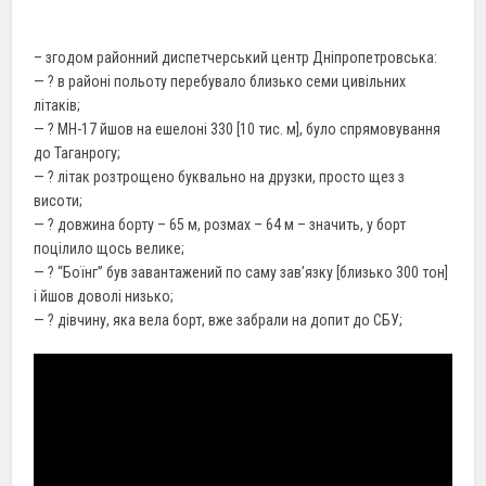
– згодом районний диспетчерський центр Дніпропетровська:
— ? в районі польоту перебувало близько семи цивільних
літаків;
— ? МН-17 йшов на ешелоні 330 [10 тис. м], було спрямовування
до Таганрогу;
— ? літак розтрощено буквально на друзки, просто щез з
висоти;
— ? довжина борту – 65 м, розмах – 64 м – значить, у борт
поцілило щось велике;
— ? “Боїнг” був завантажений по саму зав’язку [близько 300 тон]
і йшов доволі низько;
— ? дівчину, яка вела борт, вже забрали на допит до СБУ;