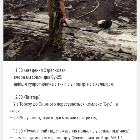
– 11.30 /зведення Стрєлкова/:
— вчора ми збили два Су-25;
— авіація супротивника з тих пір у повітрі не з’являлася;
– 12.00 /Твіттер/:
— ? з Торезу до Сніжного пересувається комлекс “Бук” на
тягачі;
— ? ЗРК супроводжують дві машини прикриття;
– 13.30 /Flyware, сайт відстежування польотів у реальному часі/:
— з амстердамського аеропорту Схіпхол вилітає борт MН-17,