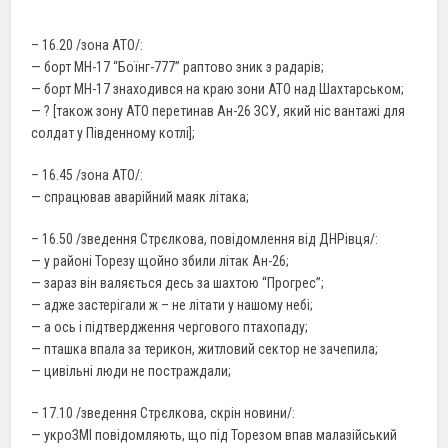
– 16.20 /зона АТО/:
— борт MН-17 “Боїнг-777” раптово зник з радарів;
— борт MН-17 знаходився на краю зони АТО над Шахтарськом;
— ? [також зону АТО перетинав Ан-26 ЗСУ, який ніс вантажі для
солдат у Південному котлі];
– 16.45 /зона АТО/:
— спрацював аварійний маяк літака;
– 16.50 /зведення Стрєлкова, повідомлення від ДНРівця/:
— у районі Торезу щойно збили літак Ан-26;
— зараз він валяється десь за шахтою “Прогрес”;
— адже застерігали ж – не літати у нашому небі;
— а ось і підтвердження чергового птахопаду;
— пташка впала за терикон, житловий сектор не зачепила;
— цивільні люди не постраждали;
– 17.10 /зведення Стрєлкова, скрін новини/:
— укроЗМІ повідомляють, що під Торезом впав малазійський