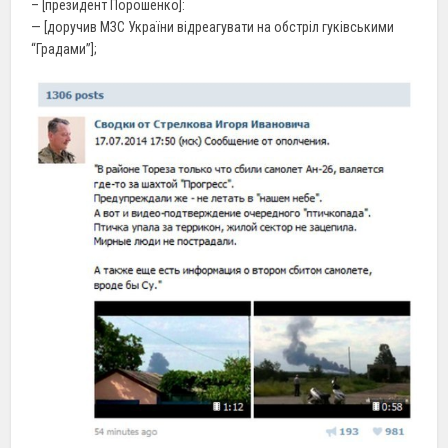
– [президент Порошенко]:
— [доручив МЗС України відреагувати на обстріл гуківськими
“Градами”];