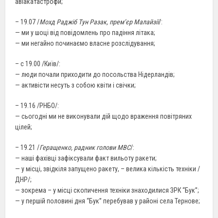
авіакатастрофи;
– 19.07 /
Мохд Раджіб Тун Разак, прем’єр Малайзії
/:
— ми у шоці від повідомлень про падіння літака;
— ми негайно починаємо власне розслідування;
– с 19.00 /Київ/:
— люди почали приходити до посольства Нідерландів;
— активісти несуть з собою квіти і свічки;
– 19.16 /РНБО/:
— сьогодні ми не виконували дій щодо враження повітряних
цілей;
– 19.21 /
Геращенко, радник голови МВС
/:
— наші фахівці зафіксували факт вильоту ракети;
— у місці, звідкіля запущено ракету, – велика кількість техніки /
ДНР/;
— зокрема – у місці скопичення техніки знаходилися ЗРК “Бук”;
— у першій половині дня “Бук” перебував у районі села Тернове;