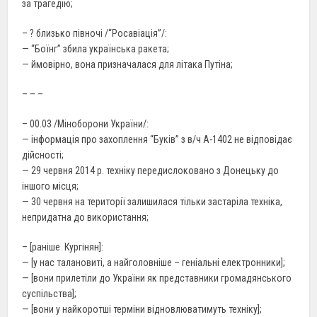
за трагедію;
– ? близько півночі /“Росавіація”/:
— “Боїнг” збила українська ракета;
— ймовірно, вона призначалася для літака Путіна;
– – –
– 00.03 /Міноборони України/:
— інформація про захоплення “Буків” з в/ч А-1402 не відповідає
дійсності;
— 29 червня 2014 р. техніку передислоковано з Донецьку до
іншого місця;
— 30 червня на території залишилася тільки застаріла техніка,
непридатна до використання;
– [раніше Кургінян]:
— [у нас талановиті, а найголовніше – геніальні електронники];
— [вони прилетіли до України як представники громадянського
суспільства];
— [вони у найкоротші терміни відновлюватимуть техніку];