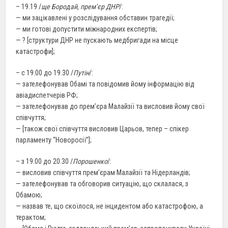
– 19.19 /
ще Бородай, прем’єр ДНР
/:
— ми зацікавлені у розслідування обставин трагедії;
— ми готові допустити міжнародних експертів;
— ? [структури ДНР не пускають медбригади на місце
катастрофи];
– с 19.00 до 19.30 /
Путін
/:
— зателефонував Обамі та повідомив йому інформацію від
авіадиспетчерів РФ;
— зателефонував до прем’єра Малайзії та висловив йому свої
співчуття;
— [також свої співчуття висловив Царьов, тепер – спікер
парламенту “Новоросії”];
– з 19.00 до 20.30 /
Порошенко
/:
— висловив співчуття прем’єрам Малайзії та Нідерландів;
— зателефонував та обговорив ситуацію, що склалася, з
Обамою;
— назвав те, що скоїлося, не інцидентом або катастрофою, а
терактом;