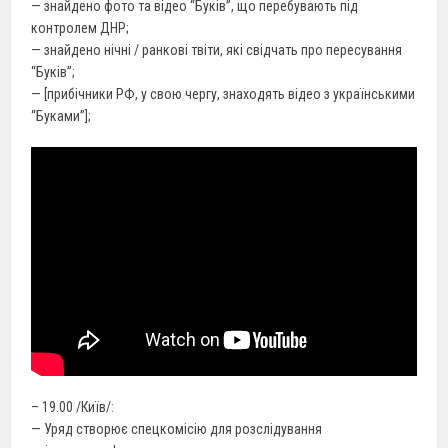
— знайдено фото та відео “Буків”, що перебувають під
контролем ДНР;
— знайдено нічні / ранкові твіти, які свідчать про пересування
“Буків”;
— [прибічники РФ, у свою чергу, знаходять відео з українськими
“Буками”];
– 19.00 /Київ/:
— Уряд створює спецкомісію для розслідування