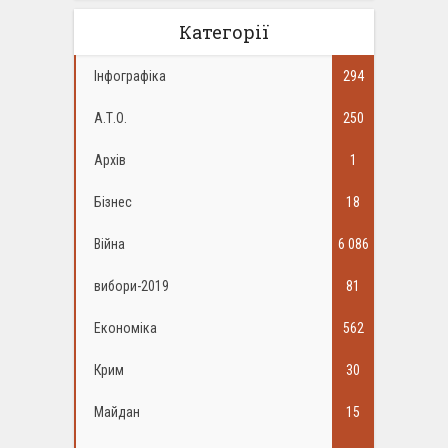
Категорії
Інфографіка
294
А.Т.О.
250
Архів
1
Бізнес
18
Війна
6 086
вибори-2019
81
Економіка
562
Крим
30
Майдан
15