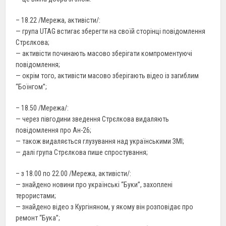
– 18.22 /Мережа, активісти/:
— група UTAG встигає зберегти на своїй сторінці повідомлення
Стрєлкова;
— активісти починають масово зберігати компроментуючі
повідомлення;
— окрім того, активісти масово зберігають відео із загиблим
“Боїнгом”;
– 18.50 /Мережа/:
— через півгодини зведення Стрєлкова видаляють
повідомлення про Ан-26;
— також видаляється глузування над українськими ЗМІ;
— далі група Стрєлкова пише спростування;
– з 18.00 по 22.00 /Мережа, активісти/:
— знайдено новини про українські “Буки”, захоплені
терористами;
— знайдено відео з Кургіняном, у якому він розповідає про
ремонт “Бука”;