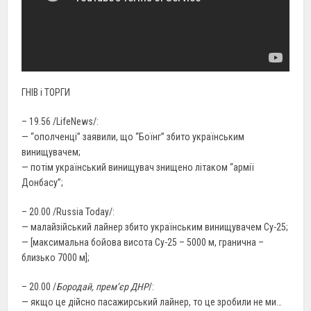
ГНІВ і ТОРГИ
– 19.56 /LifeNews/:
— “ополченці” заявили, що “Боїнг” збито українським
винищувачем;
— потім український винищувач знищено літаком “армії
Донбасу”;
– 20.00 /Russia Today/:
— малайзійський лайнер збито українським винищувачем Су-25;
— [максимальна бойова висота Су-25 – 5000 м, гранична –
близько 7000 м];
– 20.00 /
Бородай, прем’єр ДНР
/:
— якщо це дійсно пасажирський лайнер, то це зробили не ми…