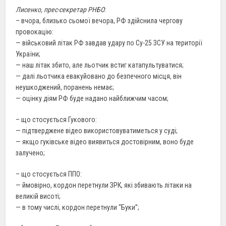
Лисенко, прес-секретар РНБО
:
– вчора, близько сьомої вечора, РФ здійснила чергову
провокацію:
— військовий літак РФ завдав удару по Су-25 ЗСУ на території
України;
— наш літак збито, але льотчик встиг катапультуватися;
— далі льотчика евакуйовано до безпечного місця, він
неушкоджений, поранень немає;
— оцінку діям РФ буде надано найближчим часом;
– що стосується Гукового:
— підтверджене відео використовуватиметься у суді;
— якщо гуківське відео виявиться достовірним, воно буде
залучено;
– що стосується ППО:
— ймовірно, кордон перетнули ЗРК, які збивають літаки на
великій висоті;
— в тому числі, кордон перетнули “Буки”;