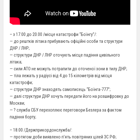
– з 17.00 до 20.00 /місце катастрофи “Боїнгу”/:
— до рештків літака прибувають офіційні особи та структури
ДНР / ЛНР;
— структури ДНР / ЛНР оточують місце падіння цивільного
літака;
— сили АТО не можуть потрапити до оточеної зони в тилу ДНР;
— тіла лежать у радіусі від 4 до 15 кілометрів від місця
катастрофи;
— структури ДНР знаходять самописець “Боїнга-777”;
— далі структури ДНР хочуть передати його на розшифровку до
Москви;
— ? служба СБУ перехоплює переговори Безлера за фактом
падіння борту;
– 18.00 /Держприкордонслужба/:
— протягом доби виявлено п’ять повітряних цілей ЗС РФ;