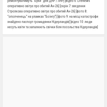
ремонтуватимуть “Буки” для ДНР / ЛНР] [відео 6: LifeNews
оперативно звітує про збитий Ан-26] [скрін 7: зведення
Стрєлкова оперативно звітує про збитий Ан-26] [фото 8:
“ополченець” на уламках “Боїнгу”] [фото 9: на місці катастрофи
знайдено паспорт громадянки Нідерландів] [відео 10: люди
несуть квіти та запалюють свічки біля посольства Нідерландів]