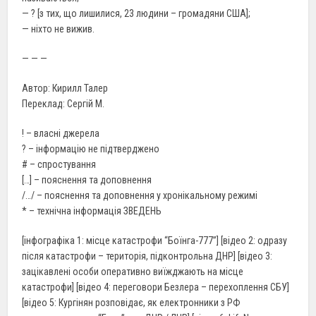
— ? [з тих, що лишилися, 23 людини – громадяни США];
— ніхто не вижив.
— — —
Автор: Кирилл Талер
Переклад: Сергій М.
! – власні джерела
? – інформацію не підтверджено
# – спростування
[…] – пояснення та доповнення
/…/ – пояснення та доповнення у хронікальному режимі
* – технічна інформація ЗВЕДЕНЬ
[інфографіка 1: місце катастрофи “Боїнга-777”] [відео 2: одразу
після катастрофи – територія, підконтрольна ДНР] [відео 3:
зацікавлені особи оперативно виїжджають на місце
катастрофи] [відео 4: переговори Безлера – перехоплення СБУ]
[відео 5: Кургінян розповідає, як електронники з РФ