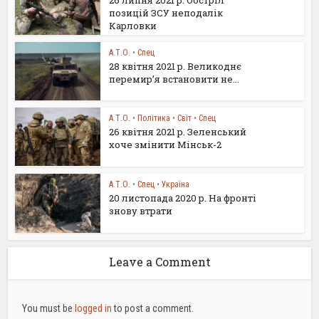
позицій ЗСУ неподалік
Карловки
А.Т.О.
•
Спец
28 квітня 2021 р. Великоднє
перемир’я встановити не...
А.Т.О.
•
Політика
•
Світ
•
Спец
26 квітня 2021 р. Зеленський
хоче змінити Мінськ-2
А.Т.О.
•
Спец
•
Україна
20 листопада 2020 р. На фронті
знову втрати
Leave a Comment
You must be
logged in
to post a comment.