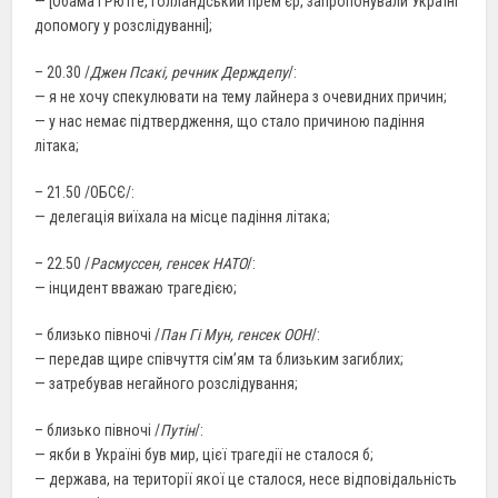
— [Обама і Рютге, голландський прем’єр, запропонували Україні
допомогу у розслідуванні];
– 20.30 /
Джен Псакі, речник Держдепу
/:
— я не хочу спекулювати на тему лайнера з очевидних причин;
— у нас немає підтвердження, що стало причиною падіння
літака;
– 21.50 /ОБСЄ/:
— делегація виїхала на місце падіння літака;
– 22.50 /
Расмуссен, генсек НАТО
/:
— інцидент вважаю трагедією;
– близько півночі /
Пан Гі Мун, генсек ООН
/:
— передав щире співчуття сім’ям та близьким загиблих;
— затребував негайного розслідування;
– близько півночі /
Путін
/:
— якби в Україні був мир, цієї трагедії не сталося б;
— держава, на території якої це сталося, несе відповідальність