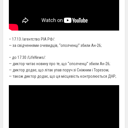
– 17.13 /агентство РІА РФ/:
— за свідченнями очевидців, “ополченці” збили Ан-26;
– до 17.30 /LifeNews/:
— диктор читає новину про те, що “ополченці” збили Ан-26;
— диктор додає, що літак упав поруч зі Сніжним і Торезом;
— також диктор додає, що ця місцевість контролюється ДНР;