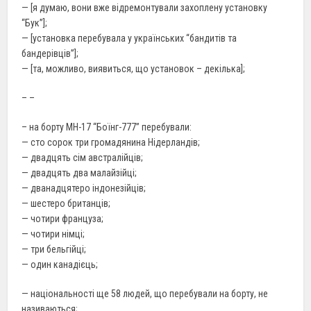
— [я думаю, вони вже відремонтували захоплену установку
“Бук”];
— [установка перебувала у українських “бандитів та
бандерівців”];
— [та, можливо, виявиться, що установок – декілька];
– –
– на борту МН-17 “Боїнг-777” перебували:
— сто сорок три громадянина Нідерландів;
— двадцять сім австралійців;
— двадцять два малайзійці;
— дванадцятеро індонезійців;
— шестеро британців;
— чотири француза;
— чотири німці;
— три бельгійці;
— один канадієць;
— національності ще 58 людей, що перебували на борту, не
називаються;