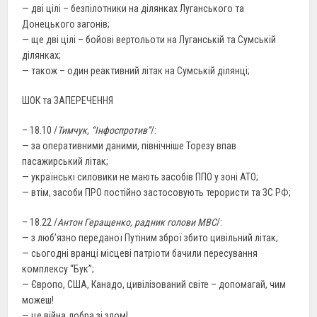
— дві цілі – безпілотники на ділянках Луганського та
Донецького загонів;
— ще дві цілі – бойові вертольоти на Луганській та Сумській
ділянках;
— також – один реактивний літак на Сумській ділянці;
ШОК та ЗАПЕРЕЧЕННЯ
– 18.10 /
Тимчук, “Інфоспротив”
/:
— за оперативними даними, північніше Торезу впав
пасажирський літак;
— українські силовики не мають засобів ППО у зоні АТО;
— втім, засоби ПРО постійно застосовують терористи та ЗС РФ;
– 18.22 /
Антон Геращенко, радник голови МВС
/:
— з люб’язно переданої Путіним зброї збито цивільний літак;
— сьогодні вранці місцеві патріоти бачили пересування
комплексу “Бук”;
— Європо, США, Канадо, цивілізований світе – допомагай, чим
можеш!
— це війна добра зі злом!