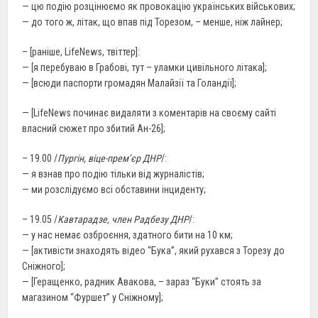
— цю подію розцінюємо як провокацію українських військових;
— до того ж, літак, що впав під Торезом, – менше, ніж лайнер;
– [раніше, LifeNews, твіттер]:
— [я перебуваю в Грабові, тут – уламки цивільного літака];
— [всюди паспорти громадян Малайзії та Голандії];
— [LifeNews починає видаляти з коментарів на своєму сайті
власний сюжет про збитий Ан-26];
– 19.00 /
Пургін, віце-прем’єр ДНР
/:
— я взнав про подію тільки від журналістів;
— ми розслідуємо всі обставини інциденту;
– 19.05 /
Кавтарадзе, член Радбезу ДНР
/:
— у нас немає озброєння, здатного бити на 10 км;
— [активісти знаходять відео “Бука”, який рухався з Торезу до
Сніжного];
— [Геращенко, радник Авакова, – зараз “Буки” стоять за
магазином “Фуршет” у Сніжному];