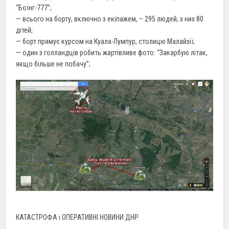
“Боїнг-777”;
— всього на борту, включно з екіпажем, – 295 людей, з них 80
дітей;
— борт прямує курсом на Куала-Лумпур, столицю Малайзії;
— один з голландців робить жартівливе фото: “Закарбую літак,
якщо більше не побачу”;
КАТАСТРОФА і ОПЕРАТИВНІ НОВИНИ ДНР