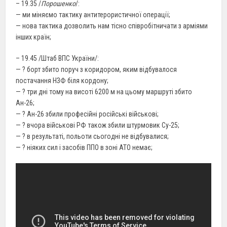
– 19.35 /
Порошенко
/:
— ми міняємо тактику антитерористичної операції;
— нова тактика дозволить нам тісно співробітничати з арміями
інших країн;
– 19.45 /Штаб ВПС України/:
— ? борт збито поруч з коридором, яким відбувалося
постачання НЗФ біля кордону;
— ? три дні тому на висоті 6200 м на цьому маршруті збито
Ан-26;
— ? Ан-26 збили професійні російські військові;
— ? вчора військові РФ також збили штурмовик Су-25;
— ? в результаті, польоти сьогодні не відбувалися;
— ? ніяких сил і засобів ППО в зоні АТО немає;