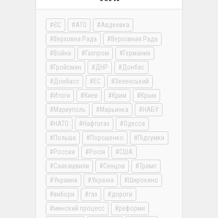
ЄС
АТО
Авдеевка
Верховна Рада
Верховная Рада
Война
Газпром
Германия
Гройсман
ДНР
Донбас
Донбасс
ЕС
Зеленський
Итоги
Киев
Крим
Крым
Мариуполь
Марьинка
НАБУ
НАТО
Нафтогаз
Одесса
Польша
Порошенко
Підсумки
Россия
Росія
США
Саакашвили
Сенцов
Трамп
Украина
Україна
Широкино
вибори
газ
дороги
минский процесс
реформи