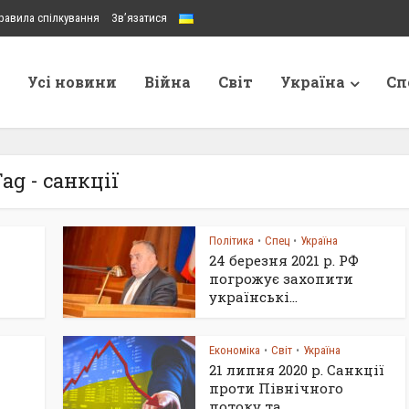
равила спілкування
Зв’язатися
Усі новини
Війна
Світ
Україна
Сп
ag - санкції
Політика
Спец
Україна
•
•
24 березня 2021 р. РФ
погрожує захопити
українські...
Економіка
Світ
Україна
•
•
21 липня 2020 р. Санкції
проти Північного
потоку та...