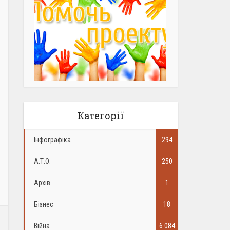
Категорії
Інфографіка
294
А.Т.О.
250
Архів
1
Бізнес
18
Війна
6 084