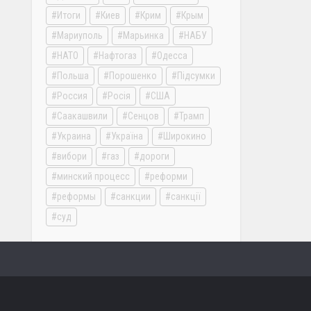
Итоги
Киев
Крим
Крым
Мариуполь
Марьинка
НАБУ
НАТО
Нафтогаз
Одесса
Польша
Порошенко
Підсумки
Россия
Росія
США
Саакашвили
Сенцов
Трамп
Украина
Україна
Широкино
вибори
газ
дороги
минский процесс
реформи
реформы
санкции
санкції
суд