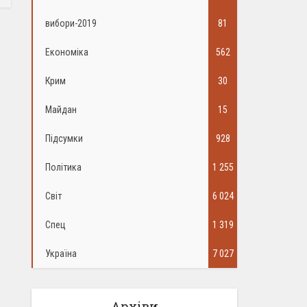
вибори-2019
81
Економіка
562
Крим
30
Майдан
15
Підсумки
928
Політика
1 255
Світ
6 024
Спец
1 319
Україна
7 027
Архіви