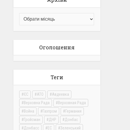
Оголошення
Теги
ЄС
АТО
Авдеевка
Верховна Рада
Верховная Рада
Война
Газпром
Германия
Гройсман
ДНР
Донбас
Донбасс
ЕС
Зеленський