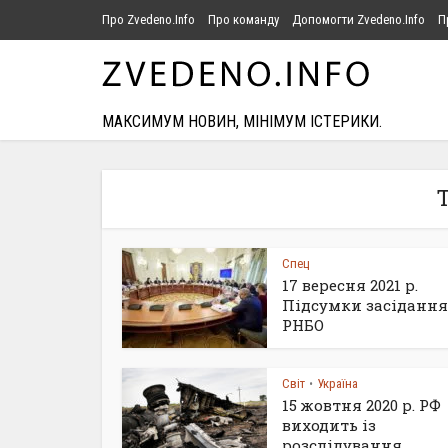
Про Zvedeno.Info
Про команду
Допомогти Zvedeno.Info
П
МАКСИМУМ НОВИН, МІНІМУМ ІСТЕРИКИ.
T
Спец
17 вересня 2021 р.
Підсумки засідання
РНБО
Світ
Україна
•
15 жовтня 2020 р. РФ
виходить із
розслідування...