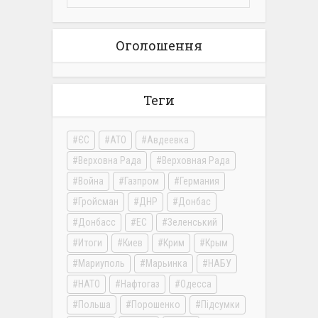
Оголошення
Теги
ЄС
АТО
Авдеевка
Верховна Рада
Верховная Рада
Война
Газпром
Германия
Гройсман
ДНР
Донбас
Донбасс
ЕС
Зеленський
Итоги
Киев
Крим
Крым
Мариуполь
Марьинка
НАБУ
НАТО
Нафтогаз
Одесса
Польша
Порошенко
Підсумки