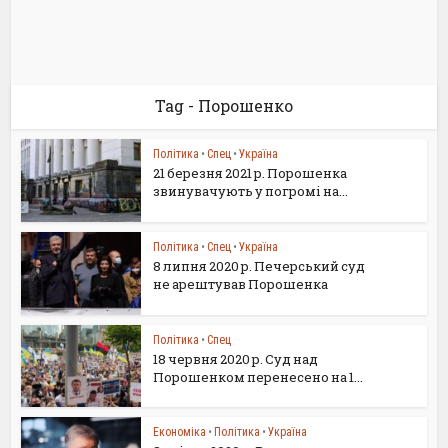
Tag - Порошенко
Політика
•
Спец
•
Україна
21 березня 2021 р. Порошенка
звинувачують у погромі на...
Політика
•
Спец
•
Україна
8 липня 2020 р. Печерський суд
не арештував Порошенка
Політика
•
Спец
18 червня 2020 р. Суд над
Порошенком перенесено на 1...
Економіка
•
Політика
•
Україна