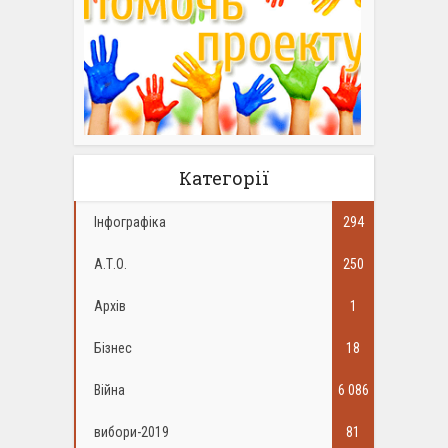
Категорії
Інфографіка
294
А.Т.О.
250
Архів
1
Бізнес
18
Війна
6 086
вибори-2019
81