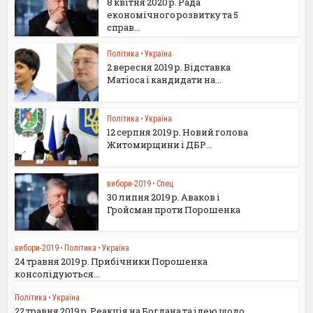
8 квітня 2020 р. Рада
економічного розвитку та 5
справ...
Політика
•
Україна
2 вересня 2019 р. Відставка
Матіоса і кандидати на...
Політика
•
Україна
12 серпня 2019 р. Новий голова
Житомирщини і ДБР...
вибори-2019
•
Спец
30 липня 2019 р. Аваков і
Гройсман проти Порошенка
вибори-2019
•
Політика
•
Україна
24 травня 2019 р. Прибічники Порошенка
консолідуються...
Політика
•
Україна
22 травня 2019 р. Реакція на Богдана та ідею щодо...