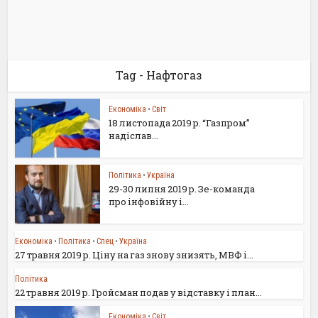
Tag - Нафтогаз
Економіка
•
Світ
18 листопада 2019 р. “Газпром”
надіслав...
Політика
•
Україна
29-30 липня 2019 р. Зе-команда
про інфовійну і...
Економіка
•
Політика
•
Спец
•
Україна
27 травня 2019 р. Ціну на газ знову знизять, МВФ і...
Політика
22 травня 2019 р. Гройсман подав у відставку і план...
Економіка
•
Світ