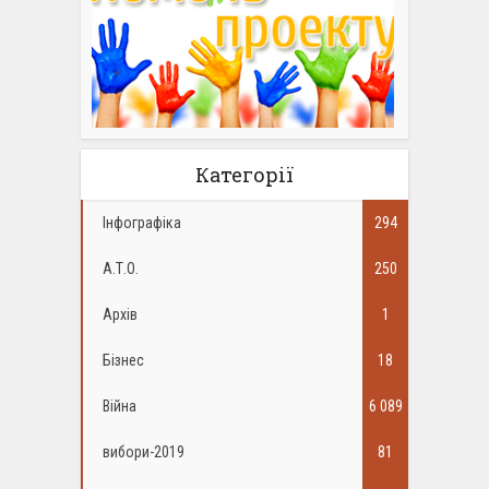
Категорії
Інфографіка
294
А.Т.О.
250
Архів
1
Бізнес
18
Війна
6 089
вибори-2019
81