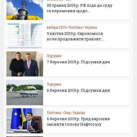
20 травня 2019 р. РФ піде до суду
та перемовин щодо...
вибори-2019
•
Політика
•
Україна
9 квітня 2019 р. Єврокомісія
хоче продовжити транзит...
Підсумки
7 березня 2019 р. Підсумки дня
Підсумки
6 березня 2019 р. Підсумки дня
Політика
•
Спец
•
Україна
6 березня 2019 р. Уряд вирішив
змінити голову Нафтогазу