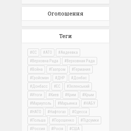
Оголошення
Теги
ЄС
АТО
Авдеевка
Верховна Рада
Верховная Рада
Война
Газпром
Германия
Гройсман
ДНР
Донбас
Донбасс
ЕС
Зеленський
Итоги
Киев
Крим
Крым
Мариуполь
Марьинка
НАБУ
НАТО
Нафтогаз
Одесса
Польша
Порошенко
Підсумки
Россия
Росія
США