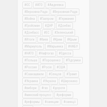
ЄС
АТО
Авдеевка
Верховна Рада
Верховная Рада
Война
Газпром
Германия
Гройсман
ДНР
Донбас
Донбасс
ЕС
Зеленський
Итоги
Киев
Крим
Крым
Мариуполь
Марьинка
НАБУ
НАТО
Нафтогаз
Одесса
Польша
Порошенко
Підсумки
Россия
Росія
США
Саакашвили
Сенцов
Трамп
Украина
Україна
Широкино
вибори
газ
дороги
минский процесс
реформи
реформы
санкции
санкції