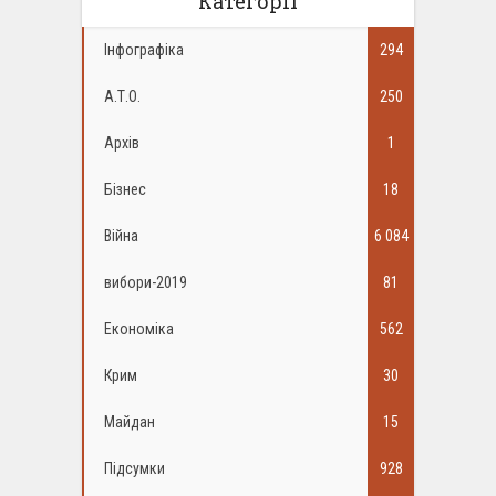
Категорії
Інфографіка
294
А.Т.О.
250
Архів
1
Бізнес
18
Війна
6 084
вибори-2019
81
Економіка
562
Крим
30
Майдан
15
Підсумки
928