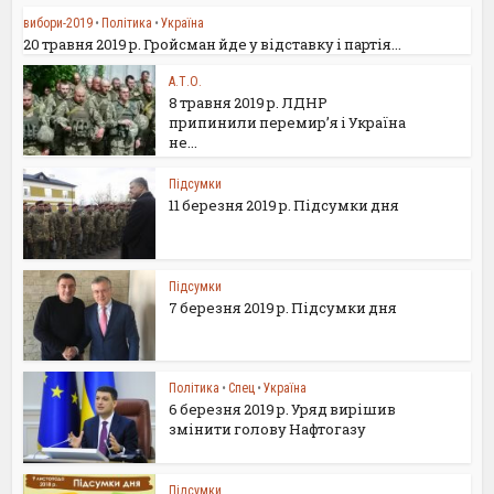
вибори-2019
•
Політика
•
Україна
20 травня 2019 р. Гройсман йде у відставку і партія...
А.Т.О.
8 травня 2019 р. ЛДНР
припинили перемир’я і Україна
не...
Підсумки
11 березня 2019 р. Підсумки дня
Підсумки
7 березня 2019 р. Підсумки дня
Політика
•
Спец
•
Україна
6 березня 2019 р. Уряд вирішив
змінити голову Нафтогазу
Підсумки