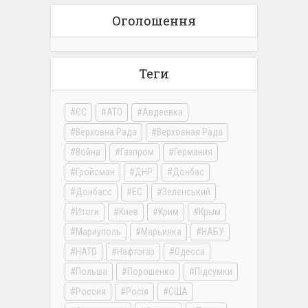
Оголошення
Теги
ЄС
АТО
Авдеевка
Верховна Рада
Верховная Рада
Война
Газпром
Германия
Гройсман
ДНР
Донбас
Донбасс
ЕС
Зеленський
Итоги
Киев
Крим
Крым
Мариуполь
Марьинка
НАБУ
НАТО
Нафтогаз
Одесса
Польша
Порошенко
Підсумки
Россия
Росія
США