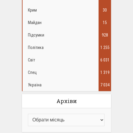
Крим
30
Майдан
15
Підсумки
928
Політика
1 255
Світ
6 031
Спец
1 319
Україна
7 034
Архіви