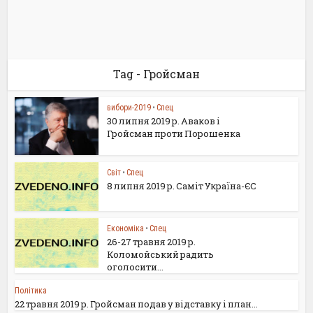
Tag - Гройсман
вибори-2019
•
Спец
30 липня 2019 р. Аваков і
Гройсман проти Порошенка
Світ
•
Спец
8 липня 2019 р. Саміт Україна-ЄС
Економіка
•
Спец
26-27 травня 2019 р.
Коломойський радить
оголосити...
Політика
22 травня 2019 р. Гройсман подав у відставку і план...