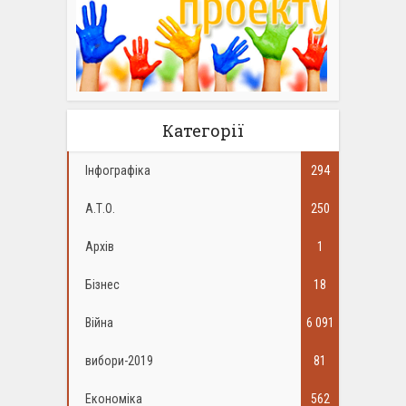
Категорії
Інфографіка
294
А.Т.О.
250
Архів
1
Бізнес
18
Війна
6 091
вибори-2019
81
Економіка
562