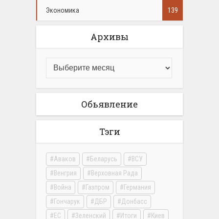
Экономика
139
Архивы
Обьявление
Тэги
Аваков
Беларусь
ВСУ
Венгрия
Верховная Рада
Война
Газпром
Германия
Гончарук
ДБР
Донбасс
ЕС
Зеленский
Итоги
Киев