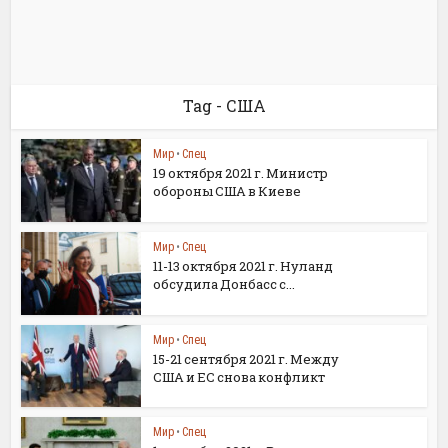
Tag - США
Мир
•
Спец
19 октября 2021 г. Министр
обороны США в Киеве
Мир
•
Спец
11-13 октября 2021 г. Нуланд
обсудила Донбасс с...
Мир
•
Спец
15-21 сентября 2021 г. Между
США и ЕС снова конфликт
Мир
•
Спец