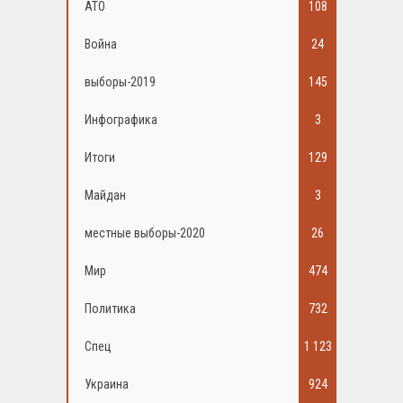
АТО
108
Война
24
выборы-2019
145
Инфографика
3
Итоги
129
Майдан
3
местные выборы-2020
26
Мир
474
Политика
732
Спец
1 123
Украина
924