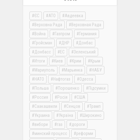
ЄС
АТО
Авдеевка
Верховна Рада
Верховная Рада
Война
Газпром
Германия
Гройсман
ДНР
Донбас
Донбасс
ЕС
Зеленський
Итоги
Киев
Крим
Крым
Мариуполь
Марьинка
НАБУ
НАТО
Нафтогаз
Одесса
Польша
Порошенко
Підсумки
Россия
Росія
США
Саакашвили
Сенцов
Трамп
Украина
Україна
Широкино
вибори
газ
дороги
минский процесс
реформи