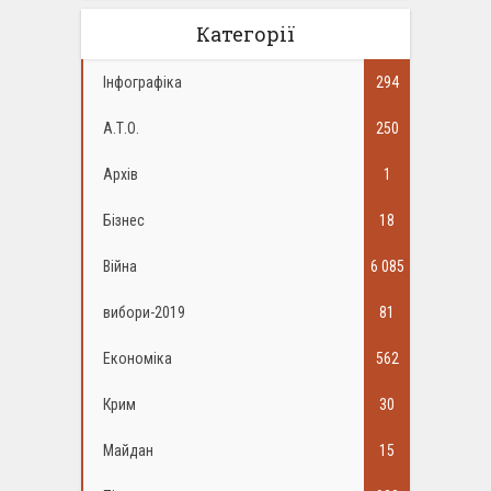
Категорії
Інфографіка
294
А.Т.О.
250
Архів
1
Бізнес
18
Війна
6 085
вибори-2019
81
Економіка
562
Крим
30
Майдан
15