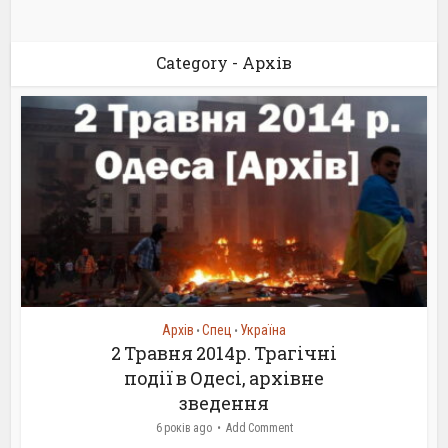
Category - Архів
Архів
Спец
Україна
•
•
2 Травня 2014р. Трагічні
події в Одесі, архівне
зведення
6 років ago
Add Comment