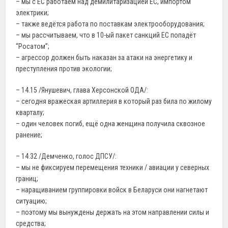
– мы с ЕС работаем над демилитаризацией ЕС, импортом
электрики;
– также ведётся работа по поставкам электрооборудования;
– мы рассчитываем, что в 10-ый пакет санкций ЕС попадёт
“Росатом”;
– агрессор должен быть наказан за атаки на энергетику и
преступления против экологии;
– 14.15 /Янушевич, глава Херсонской ОДА/:
– сегодня вражеская артиллерия в который раз била по жилому
кварталу;
– один человек погиб, ещё одна женщина получила сквозное
ранение;
– 14.32 /Демченко, голос ДПСУ/:
– мы не фиксируем перемещения техники / авиации у северных
границ;
– наращиванием группировки войск в Беларуси они нагнетают
ситуацию;
– поэтому мы вынуждены держать на этом направлении силы и
средства;