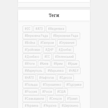
Теги
ЄС
АТО
Авдеевка
Верховна Рада
Верховная Рада
Война
Газпром
Германия
Гройсман
ДНР
Донбас
Донбасс
ЕС
Зеленський
Итоги
Киев
Крим
Крым
Мариуполь
Марьинка
НАБУ
НАТО
Нафтогаз
Одесса
Польша
Порошенко
Підсумки
Россия
Росія
США
Саакашвили
Сенцов
Трамп
Украина
Україна
Широкино