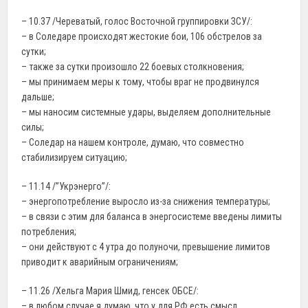
– 10.37 /Череватый, голос Восточной группировки ЗСУ/:
– в Соледаре происходят жестокие бои, 106 обстрелов за
сутки;
– также за сутки произошло 22 боевых столкновения;
– мы принимаем меры к тому, чтобы враг не продвинулся
дальше;
– мы наносим системные удары, выделяем дополнительные
силы;
– Соледар на нашем контроле, думаю, что совместно
стабилизируем ситуацию;
– 11.14 /”Укрэнерго”/:
– энергопотребление выросло из-за снижения температуры;
– в связи с этим для баланса в энергосистеме введены лимиты
потребления;
– они действуют с 4 утра до полуночи, превышение лимитов
приводит к аварийным ограничениям;
– 11.26 /Хельга Мария Шмид, генсек ОБСЕ/:
– в любом случае я думаю, что у для РФ есть смысл