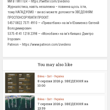
МИ В TWITTER – https://twitter.com/zvedeno
Журналістика, навіть незалежна – повинна щось їсти,
тому НАГАДУЄМО – ви всі можете допомогти ЗВЕДЕННЯМ.
ПРОСПОНСОРУВАТИ ПРОЄКТ:
5457 0822 7371 4910 — «Приватбанк» на ім’я Юхименко Євгеній
Володимирович
5375 4141 1218 2398 — «Монобанк» на ім’я Кияшко Дмитро
Ігорович
Patreon – https://www.patreon.com/zvedeno
You may also like
Війна
•
Світ
•
Україна
8 серпня 2026 р. ЗВЕДЕННЯ на
10:00
Війна
•
Світ
•
Україна
7 серпня 2026 р. ЗВЕДЕННЯ на
23:59