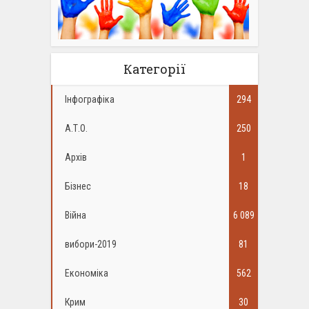
Категорії
Інфографіка
294
А.Т.О.
250
Архів
1
Бізнес
18
Війна
6 089
вибори-2019
81
Економіка
562
Крим
30