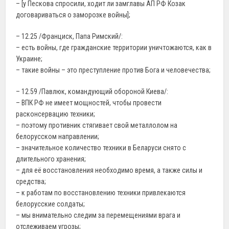
– [у Пескова спросили, ходит ли замглавы АП РФ Козак
договариваться о заморозке войны];
– 12.25 /Франциск, Папа Римский/:
– есть войны, где гражданские территории уничтожаются, как в
Украине;
– такие войны – это преступление против Бога и человечества;
– 12.59 /Павлюк, командующий обороной Киева/:
– ВПК РФ не имеет мощностей, чтобы провести
расконсервацию техники;
– поэтому противник стягивает свой металлолом на
белорусском направлении;
– значительное количество техники в Беларуси снято с
длительного хранения;
– для её восстановления необходимо время, а также силы и
средства;
– к работам по восстановлению техники привлекаются
белорусские солдаты;
– мы внимательно следим за перемещениями врага и
отслеживаем угрозы;