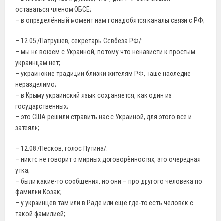
оставаться членом ОБСЕ;
– в определённый момент нам понадобятся каналы связи с РФ;
– 12.05 /Патрушев, секретарь Совбеза РФ/:
– мы не воюем с Украиной, потому что ненависти к простым
украинцам нет;
– украинские традиции близки жителям РФ, наше наследие
неразделимо;
– в Крыму украинский язык сохраняется, как один из
государственных;
– это США решили стравить нас с Украиной, для этого всё и
затеяли;
– 12.08 /Песков, голос Путина/:
– никто не говорит о мирных договорённостях, это очередная
утка;
– были какие-то сообщения, но они – про другого человека по
фамилии Козак;
– у украинцев там или в Раде или ещё где-то есть человек с
такой фамилией;