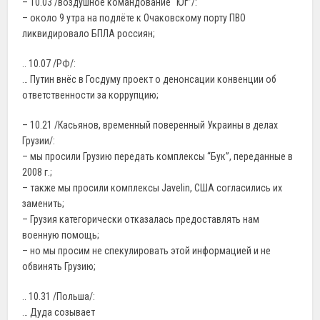
– 10.03 /воздушное командование “Юг”/:
– около 9 утра на подлёте к Очаковскому порту ПВО
ликвидировало БПЛА россиян;
.. 10.07 /РФ/:
… Путин внёс в Госдуму проект о денонсации конвенции об
ответственности за коррупцию;
– 10.21 /Касьянов, временный поверенный Украины в делах
Грузии/:
– мы просили Грузию передать комплексы “Бук”, переданные в
2008 г.;
– также мы просили комплексы Javelin, США согласились их
заменить;
– Грузия категорически отказалась предоставлять нам
военную помощь;
– но мы просим не спекулировать этой информацией и не
обвинять Грузию;
.. 10.31 /Польша/:
… Дуда созывает