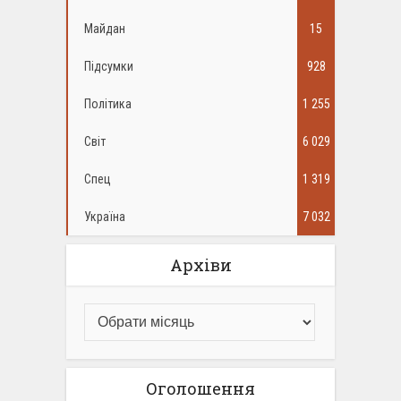
Майдан
15
Підсумки
928
Політика
1 255
Світ
6 029
Спец
1 319
Україна
7 032
Архіви
Оголошення