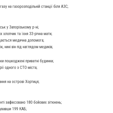
 газу на газорозподільній станції біля АЗС;
ськ у Запорізькому р-ні;
их хлопчик та їхня 33-річна мати;
адається медична допомога;
, нині він під наглядом медиків;
ки пошкоджені приватні будинки;
ії одного з СТО міста;
ння на острові Хортиця;
нті зафіксовано 180 бойових зіткнень;
сувавши 199 КАБ;