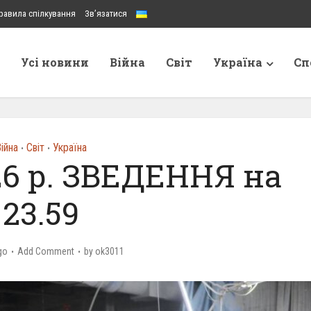
равила спілкування
Зв’язатися
Усі новини
Війна
Світ
Україна
Сп
ійна
Світ
Україна
•
•
26 р. ЗВЕДЕННЯ на
23.59
go
Add Comment
by
ok3011