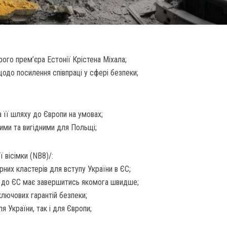
го прем’єра Естонії Крістена Міхала;
одо посилення співпраці у сфері безпеки;
 її шляху до Європи на умовах;
ими та вигідними для Польщі;
ї вісімки (NB8)/:
рних кластерів для вступу України в ЄС;
и до ЄС має завершитись якомога швидше;
ключових гарантій безпеки;
я України, так і для Європи;