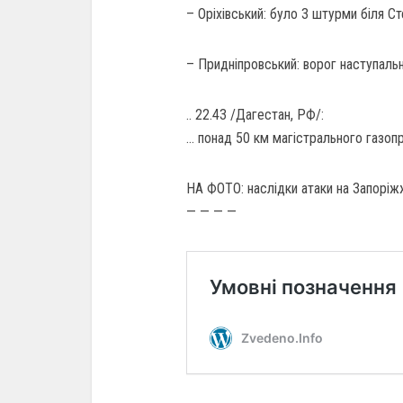
– Оріхівський: було 3 штурми біля С
– Придніпровський: ворог наступальн
.. 22.43 /Дагестан, РФ/:
… понад 50 км магістрального газоп
НА ФОТО: наслідки атаки на Запоріж
— — — —