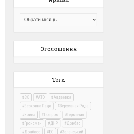
Оголошення
Теги
ЄС
АТО
Авдеевка
Верховна Рада
Верховная Рада
Война
Газпром
Германия
Гройсман
ДНР
Донбас
Донбасс
ЕС
Зеленський