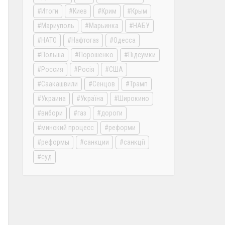
Итоги
Киев
Крим
Крым
Мариуполь
Марьинка
НАБУ
НАТО
Нафтогаз
Одесса
Польша
Порошенко
Підсумки
Россия
Росія
США
Саакашвили
Сенцов
Трамп
Украина
Україна
Широкино
вибори
газ
дороги
минский процесс
реформи
реформы
санкции
санкції
суд