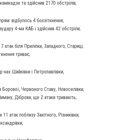
камікадзе та здійснив 2170 обстрілів;
прям: відбулось 4 боєзіткнення;
іаудару 4-ма КАБ і здійснив 42 обстріли;
7 атак біля Приліпки, Западного, Стариці;
ткнення триває;
 р-нах Шийківки і Петропавлівки;
я Борової, Червоного Ставу, Новоселівки;
иману, Діброви, ще 2 атаки тривають;
 11 атак поблизу Закітного, Різниківки;
ександрівки;