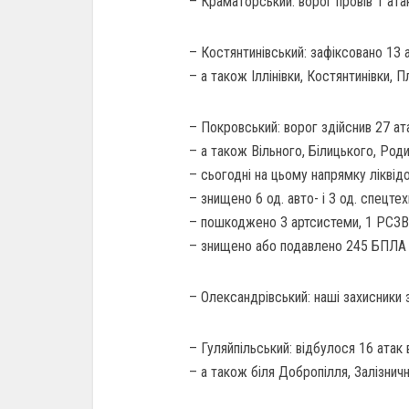
– Краматорський: ворог провів 1 атак
– Костянтинівський: зафіксовано 13 а
– а також Іллінівки, Костянтинівки, П
– Покровський: ворог здійснив 27 ат
– а також Вільного, Білицького, Роди
– сьогодні на цьому напрямку ліквідо
– знищено 6 од. авто- і 3 од. спецте
– пошкоджено 3 артсистеми, 1 РСЗВ т
– знищено або подавлено 245 БПЛА р
– Олександрівський: наші захисники 
– Гуляйпільський: відбулося 16 атак 
– а також біля Добропілля, Залізнично