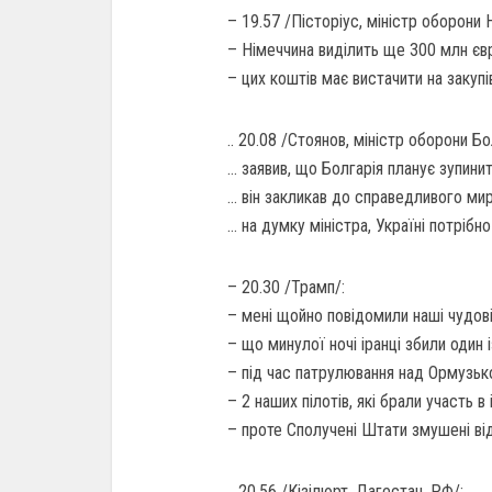
– 19.57 /Пісторіус, міністр оборони 
– Німеччина виділить ще 300 млн євро
– цих коштів має вистачити на закуп
.. 20.08 /Стоянов, міністр оборони Бо
… заявив, що Болгарія планує зупинит
… він закликав до справедливого ми
… на думку міністра, Україні потрібн
– 20.30 /Трамп/:
– мені щойно повідомили наші чудові 
– що минулої ночі іранці збили один
– під час патрулювання над Ормузь
– 2 наших пілотів, які брали участь в 
– проте Сполучені Штати змушені від
.. 20.56 /Кізілюрт, Дагестан, РФ/: