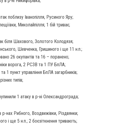
у в р-ні Никифорівка;
так поблизу Іванопілля, Русиного Яру;
лещіївки, Миколайпілля; 1 бій триває;
ак біля Шахового, Золотого Колодязя;
нського, Шевченка, Гришиного і ще 11 н.п.;
вано 26 окупантів та 16 – поранено;
хніки ворога, 2 РСЗВ та 1 ПУ БпЛА;
а 1 пункт управління БпЛА загарбників;
ізних типів;
зупинили 1 атаку в р-ні Олександрограда;
в р-нах Рибного, Воздвижівки, Різдвянки;
го і ще 5 н.п.; 2 боєзіткнення тривають;