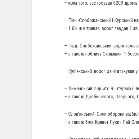
– крім того, застосував 6209 дронів-
– Півн.-Слобожанський і Курський на
– 1 бій ще триває; ворог завдав 1 ав
– Півд.-Слобожанський: ворог провів 
– а також поблизу Охрімівки; 1 боєзі
– Куп’янський: ворог двічі атакував у
– Лиманський: відбито 9 штурмів біл
– а також Дробишевого, Озерного, Л
– Слов’янський: Сили оборони відбили
– а також біля Кривої Луки і Рай-Ол