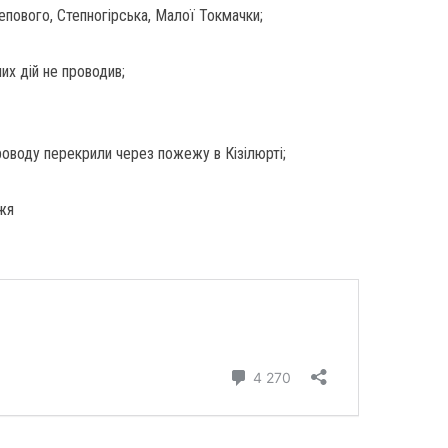
тепового, Степногірська, Малої Токмачки;
их дій не проводив;
роводу перекрили через пожежу в Кізілюрті;
жя