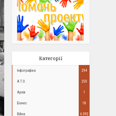
Категорії
Інфографіка
294
А.Т.О.
250
Архів
1
Бізнес
18
Війна
6 092