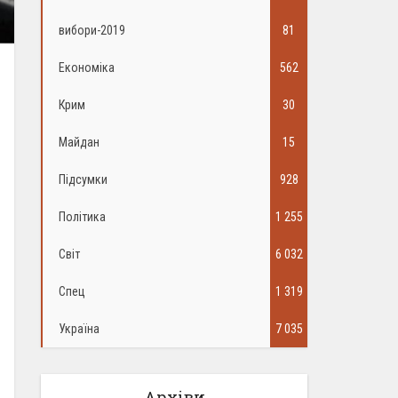
вибори-2019
81
Економіка
562
Крим
30
Майдан
15
Підсумки
928
Політика
1 255
Світ
6 032
Спец
1 319
Україна
7 035
Архіви