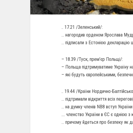
.. 17.21 /Зеленський/:
… нагородив орденом Ярослава Мудро
… підписали з Естонією декларацію щ
– 18.39 /Туск, прем’єр Польщі/:
– Польща підтримуватиме Україну на
– які будуть європейськими, безпечн
.. 19.44 /Країни Нордично-Балтійсько
… підтримали відкриття всіх перегові
… на думку членів NB8 вступ Україн
…. членство України в ЄС є однією з 
… причому йдеться про безпеку як дл