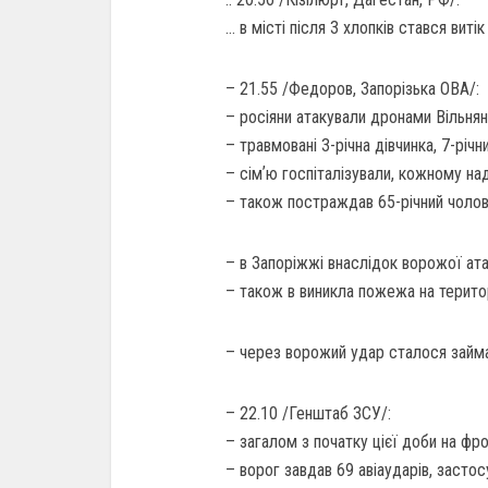
… в місті після 3 хлопків стався витік
– 21.55 /Федоров, Запорізька ОВА/:
– росіяни атакували дронами Вільнян
– травмовані 3-річна дівчинка, 7-річн
– сімʼю госпіталізували, кожному н
– також постраждав 65-річний чоловік
– в Запоріжжі внаслідок ворожої ата
– також в виникла пожежа на територ
– через ворожий удар сталося займа
– 22.10 /Генштаб ЗСУ/:
– загалом з початку цієї доби на фро
– ворог завдав 69 авіаударів, засто