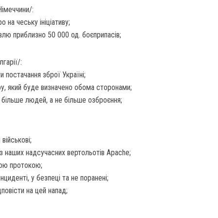
Німеччини/:
 на чеську ініціативу;
івлю приблизно 50 000 од. боєприпасів;
лгарії/:
и постачання зброї Україні;
ру, який буде визначено обома сторонами;
о більше людей, а не більше озброєння;
військові;
 із наших надсучасних вертольотів Apache;
кою протокою;
інциденті, у безпеці та не поранені;
повісти на цей напад;