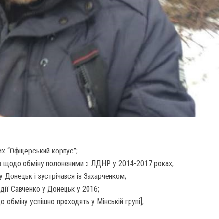
их “Офіцерський корпус”;
ів щодо обміну полоненими з ЛДНР у 2014-2017 роках;
у Донецьк і зустрічався із Захарченком;
адії Савченко у Донецьк у 2016;
 обміну успішно проходять у Мінській групі];