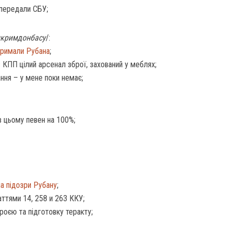
 передали СБУ;
інкримдонбасу
/:
тримали Рубана
;
 КПП цілий арсенал зброї, захований у меблях;
ння – у мене поки немає;
 в цьому певен на 100%;
а підозри Рубану
;
аттями 14, 258 и 263 ККУ;
роєю та підготовку теракту;