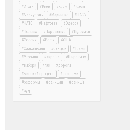
Итоги
Киев
Крим
Крым
Мариуполь
Марьинка
НАБУ
НАТО
Нафтогаз
Одесса
Польша
Порошенко
Підсумки
Россия
Росія
США
Саакашвили
Сенцов
Трамп
Украина
Україна
Широкино
вибори
газ
дороги
минский процесс
реформи
реформы
санкции
санкції
суд