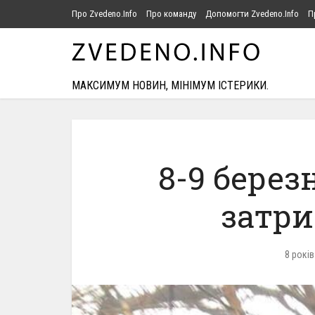
Про Zvedeno.Info
Про команду
Допомогти Zvedeno.Info
П
МАКСИМУМ НОВИН, МІНІМУМ ІСТЕРИКИ.
8-9 берез
затр
8 років