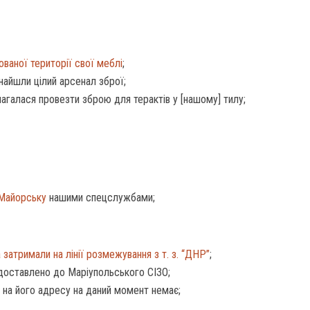
ованої території свої меблі
;
найшли цілий арсенал зброї;
магалася провезти зброю для терактів у [нашому] тилу;
 Майорську
нашими спецслужбами;
 затримали на лінії розмежування з т. з. “ДНР”
;
доставлено до Маріупольського СІЗО;
 на його адресу на даний момент немає;