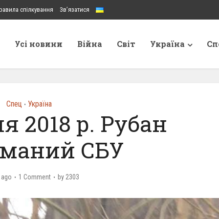
равила спілкування
Зв’язатися
Усі новини
Війна
Світ
Україна
Сп
Спец
Україна
•
ня 2018 р. Рубан
иманий СБУ
 ago
1 Comment
by
2303