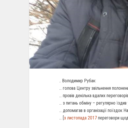
.. Володимир Рубан:
… голова Центру звільнення полонен
… провів декілька вдалих переговор
… з питань обміну – регулярно їздив 
… допомагав в організації поїздок Н
… [
з листопада 2017
переговори щодо