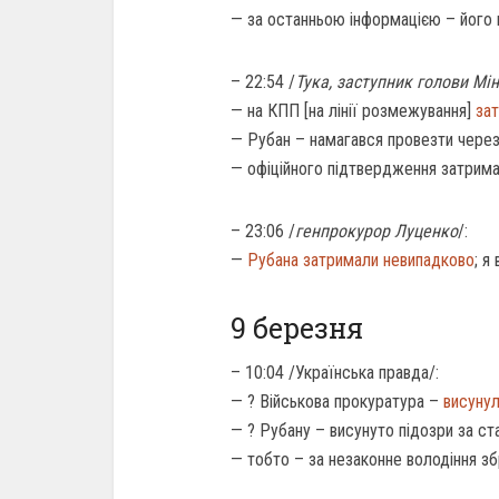
— за останньою інформацією – його
– 22:54 /
Тука, заступник голови М
— на КПП [на лінії розмежування]
за
— Рубан – намагався провезти через
— офіційного підтвердження затрима
– 23:06 /
генпрокурор Луценко
/:
—
Рубана затримали невипадково
; я
9 березня
– 10:04 /Українська правда/:
— ? Військова прокуратура –
висунул
— ? Рубану – висунуто підозри за ст
— тобто – за незаконне володіння зб