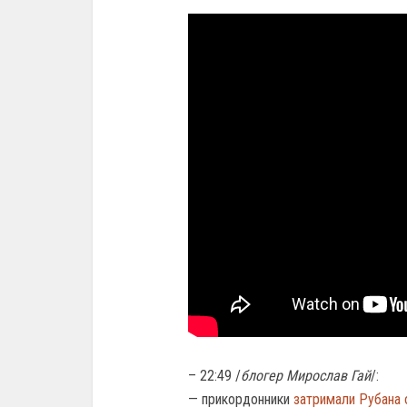
– 22:49 /
блогер Мирослав Гай
/:
— прикордонники
затримали Рубана 