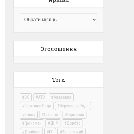
Оголошення
Теги
ЄС
АТО
Авдеевка
Верховна Рада
Верховная Рада
Война
Газпром
Германия
Гройсман
ДНР
Донбас
Донбасс
ЕС
Зеленський