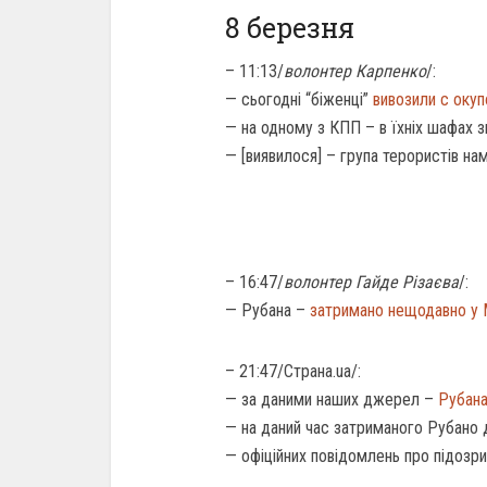
8 березня
– 11:13/
волонтер Карпенко
/:
— сьогодні “біженці”
вивозили с окуп
— на одному з КПП – в їхніх шафах з
— [виявилося] – група терористів на
– 16:47/
волонтер Гайде Різаєва
/:
— Рубана –
затримано нещодавно у
– 21:47/Страна.ua/:
— за даними наших джерел –
Рубана
— на даний час затриманого Рубано 
— офіційних повідомлень про підозри