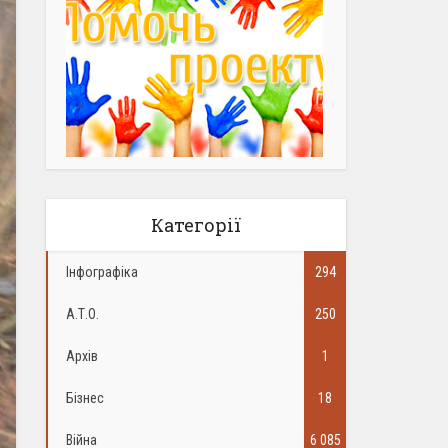
Категорії
Інфографіка
294
А.Т.О.
250
Архів
1
Бізнес
18
Війна
6 085