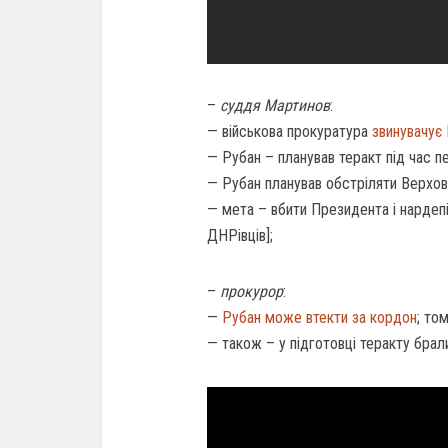
–
суддя Мартинов
:
— військова прокуратура
звинувачує
— Рубан – планував теракт під час п
— Рубан планував обстріляти Верховн
— мета – вбити Президента і нардепів
ДНРівців];
–
прокурор
:
—
Рубан може втекти за кордон
; то
— також – у підготовці теракту брал