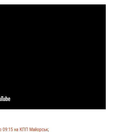
о 09:15 на КПП Майорськ
;