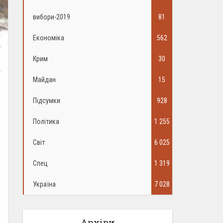
вибори-2019
81
Економіка
562
Крим
30
Майдан
15
Підсумки
928
Політика
1 255
Світ
6 025
Спец
1 319
Україна
7 028
Архіви