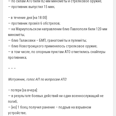
— по силам АТО били 82-мм миномёты и стрелковое оружие;
— противник выпустил 15 мин;
– в течение дня [на 18.00]:
— противник провёл 6 обстрелов;
— на Мариупольском направлении близ Павлополя били 120-мм
миномёты;
— близ Талаковки – БМП, гранатомёты и пулемёты;
— близ Новотроицкого применялось стрелковое оружие;
— в том числе, по опорным пунктам АТО отметились снайперы
противника;
– – –
Мотузяник, голос АП по вопросам АТО
:
– потери [за вчера]:
— в результате боевых действий ни один военнослужащий не
погиб;
— [но] 1 боец получил ранение – подрыв на взрывном
устройстве;