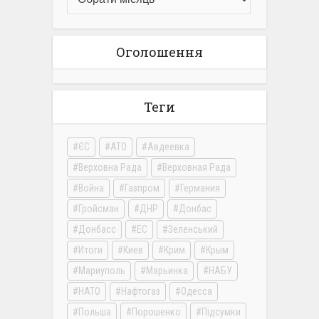
Оголошення
Теги
ЄС
АТО
Авдеевка
Верховна Рада
Верховная Рада
Война
Газпром
Германия
Гройсман
ДНР
Донбас
Донбасс
ЕС
Зеленський
Итоги
Киев
Крим
Крым
Мариуполь
Марьинка
НАБУ
НАТО
Нафтогаз
Одесса
Польша
Порошенко
Підсумки