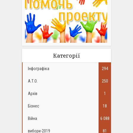
Категорії
Інфографіка
294
А.Т.О.
250
Архів
1
Бізнес
18
Війна
6 088
вибори-2019
81