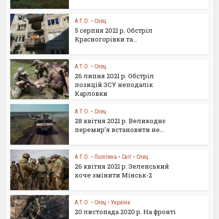
А.Т.О.
•
Спец
5 серпня 2021 р. Обстріл
Красногорівки та...
А.Т.О.
•
Спец
26 липня 2021 р. Обстріл
позицій ЗСУ неподалік
Карловки
А.Т.О.
•
Спец
28 квітня 2021 р. Великоднє
перемир’я встановити не...
А.Т.О.
•
Політика
•
Світ
•
Спец
26 квітня 2021 р. Зеленський
хоче змінити Мінськ-2
А.Т.О.
•
Спец
•
Україна
20 листопада 2020 р. На фронті