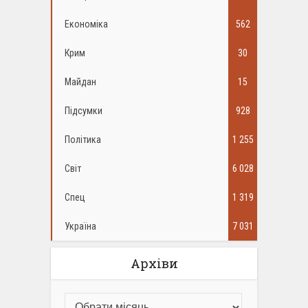
Економіка
562
Крим
30
Майдан
15
Підсумки
928
Політика
1 255
Світ
6 028
Спец
1 319
Україна
7 031
Архіви