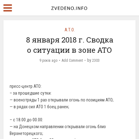
А.Т.О.
8 января 2018 г. Сводка
о ситуации в зоне АТО
by
9 років ago
Add Comment
2303
пресс-центр АТО:
– за прошедшие сутки:
— военотряды 1 раз открывали огонь по позициям АТО;
— в рядах сил АТО 1 боец ранен;
– с 18.00 до 00.00:
— на Донецком направлении открывали огонь близ
Верхнеторецкого;