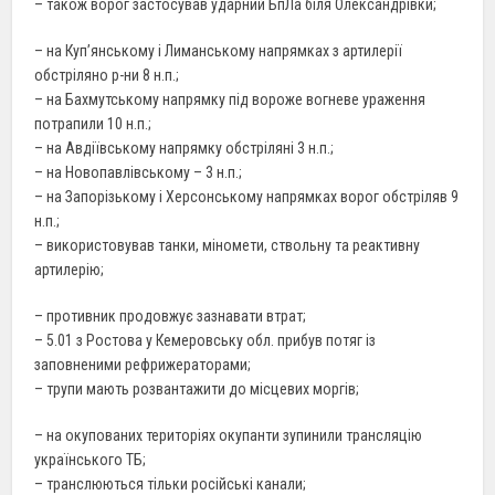
– також ворог застосував ударний БпЛа біля Олександрівки;
– на Куп’янському і Лиманському напрямках з артилерії
обстріляно р-ни 8 н.п.;
– на Бахмутському напрямку під вороже вогневе ураження
потрапили 10 н.п.;
– на Авдіївському напрямку обстріляні 3 н.п.;
– на Новопавлівському – 3 н.п.;
– на Запорізькому і Херсонському напрямках ворог обстріляв 9
н.п.;
– використовував танки, міномети, ствольну та реактивну
артилерію;
– противник продовжує зазнавати втрат;
– 5.01 з Ростова у Кемеровську обл. прибув потяг із
заповненими рефрижераторами;
– трупи мають розвантажити до місцевих моргів;
– на окупованих територіях окупанти зупинили трансляцію
українського ТБ;
– транслюються тільки російські канали;