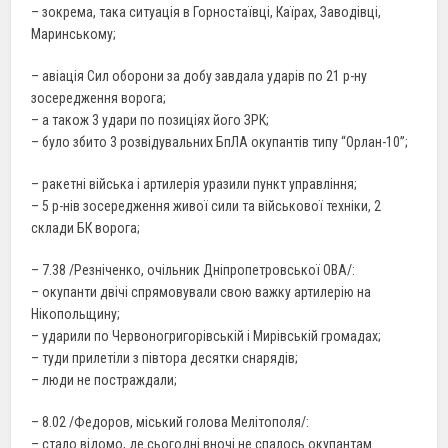
– зокрема, така ситуація в Горностаївці, Каїрах, Заводівці,
Маринському;
– авіація Сил оборони за добу завдала ударів по 21 р-ну
зосередження ворога;
– а також 3 удари по позиціях його ЗРК;
– було збито 3 розвідувальних БпЛА окупантів типу “Орлан-10”;
– ракетні війська і артилерія уразили пункт управління;
– 5 р-нів зосередження живої сили та військової техніки, 2
склади БК ворога;
– 7.38 /Резніченко, очільник Дніпропетровської ОВА/:
– окупанти двічі спрямовували свою важку артилерію на
Нікопольщину;
– ударили по Червоногригорівській і Мирівській громадах;
– туди прилетіли з півтора десятки снарядів;
– люди не постраждали;
– 8.02 /Федоров, міський голова Мелітополя/:
– стало відомо, де сьогодні вночі не спалось окупантам