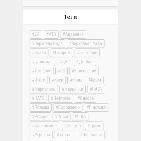
Теги
ЄС
АТО
Авдеевка
Верховна Рада
Верховная Рада
Война
Газпром
Германия
Гройсман
ДНР
Донбас
Донбасс
ЕС
Зеленський
Итоги
Киев
Крим
Крым
Мариуполь
Марьинка
НАБУ
НАТО
Нафтогаз
Одесса
Польша
Порошенко
Підсумки
Россия
Росія
США
Саакашвили
Сенцов
Трамп
Украина
Україна
Широкино