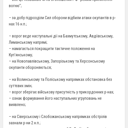
вогню”;
– за добу підрозділи Сил оборони відбили атаки окупантів в р-
нах 16 н.п.;
– ворог веде наступальні дії на Бахмутському, Авдіївському,
Лиманському напрямі;
– намагається покращити тактичне положення на
Куп’янському;
– на Новопавлівському, Запорізькому та Херсонському
окупанти обороняються;
– на Волинському та Поліському напрямках обстановка без
суттєвих змін;
– ворог зберігає військову присутність у прикордонних р-нах;
– ознак формування його наступальних угруповань не
виявлено;
– на Сіверському і Слобожанському напрямках обстрілів
зазнали р-ни 2 н.п.;