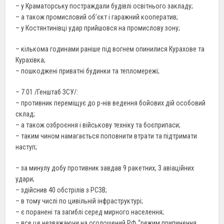
– у Краматорську постраждали будівлі освітнього закладу;
– а також промисловий об’єкт і гаражний кооператив;
– у Костянтинівці удар прийшовся на промислову зону;
– кількома годинами раніше під вогнем опинилися Курахове та
Курахівка;
– пошкоджені приватні будинки та тепломережі;
– 7.01 /Генштаб ЗСУ/:
– противник переміщує до р-нів ведення бойових дій особовий
склад;
– а також озброєння і військову техніку та боєприпаси;
– таким чином намагається поповнити втрати та підтримати
наступ;
– за минулу добу противник завдав 9 ракетних, 3 авіаційних
удари;
– здійснив 40 обстрілів з РСЗВ;
– в тому числі по цивільній інфраструктурі;
– є поранені та загиблі серед мирного населення;
– все це незважаючи на оголошений РФ “режим припинення