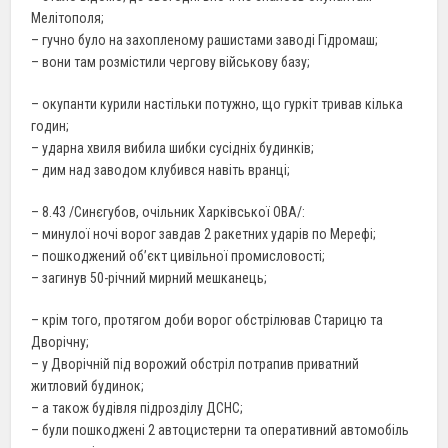
Мелітополя;
– гучно було на захопленому рашистами заводі Гідромаш;
– вони там розмістили чергову військову базу;
– окупанти курили настільки потужно, що гуркіт тривав кілька
годин;
– ударна хвиля вибила шибки сусідніх будинків;
– дим над заводом клубився навіть вранці;
– 8.43 /Синєгубов, очільник Харківської ОВА/:
– минулої ночі ворог завдав 2 ракетних ударів по Мерефі;
– пошкоджений об’єкт цивільної промисловості;
– загинув 50-річний мирний мешканець;
– крім того, протягом доби ворог обстрілював Старицю та
Дворічну;
– у Дворічній під ворожий обстріл потрапив приватний
житловий будинок;
– а також будівля підрозділу ДСНС;
– були пошкоджені 2 автоцистерни та оперативний автомобіль