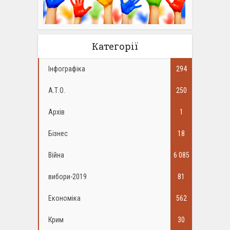
Категорії
Інфографіка
294
А.Т.О.
250
Архів
1
Бізнес
18
Війна
6 085
вибори-2019
81
Економіка
562
Крим
30