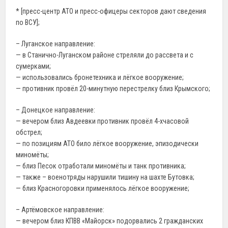
* [пресс-центр АТО и пресс-офицеры секторов дают сведения
по ВСУ];
– Луганское направление:
— в Станично-Луганском районе стреляли до рассвета и с
сумерками;
— использовались бронетехника и лёгкое вооружение;
— противник провёл 20-минутную перестрелку близ Крымского;
– Донецкое направление:
— вечером близ Авдеевки противник провёл 4-хчасовой
обстрел;
— по позициям АТО било лёгкое вооружение, эпизодически
миномёты;
— близ Песок отработали миномёты и танк противника;
— также – военотряды нарушили тишину на шахте Бутовка;
— близ Красногоровки применялось лёгкое вооружение;
– Артёмовское направление:
— вечером близ КПВВ «Майорск» подорвались 2 гражданских