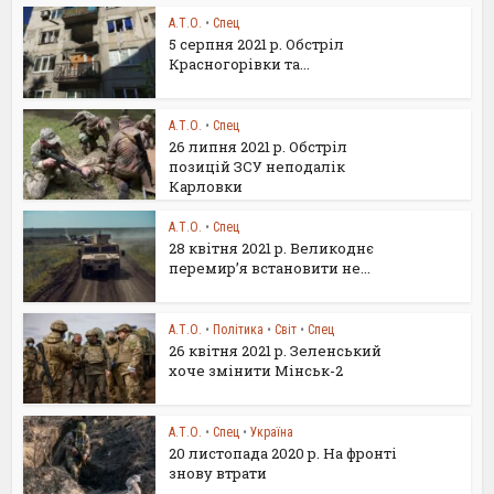
А.Т.О.
•
Спец
5 серпня 2021 р. Обстріл
Красногорівки та...
А.Т.О.
•
Спец
26 липня 2021 р. Обстріл
позицій ЗСУ неподалік
Карловки
А.Т.О.
•
Спец
28 квітня 2021 р. Великоднє
перемир’я встановити не...
А.Т.О.
•
Політика
•
Світ
•
Спец
26 квітня 2021 р. Зеленський
хоче змінити Мінськ-2
А.Т.О.
•
Спец
•
Україна
20 листопада 2020 р. На фронті
знову втрати