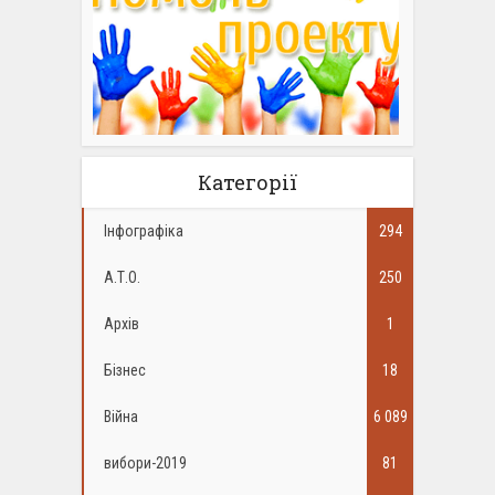
Категорії
Інфографіка
294
А.Т.О.
250
Архів
1
Бізнес
18
Війна
6 089
вибори-2019
81