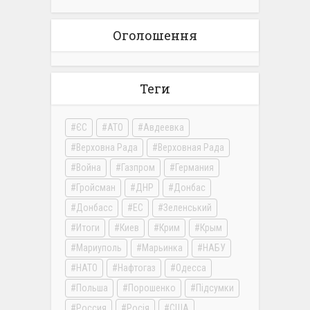
Оголошення
Теги
ЄС
АТО
Авдеевка
Верховна Рада
Верховная Рада
Война
Газпром
Германия
Гройсман
ДНР
Донбас
Донбасс
ЕС
Зеленський
Итоги
Киев
Крим
Крым
Мариуполь
Марьинка
НАБУ
НАТО
Нафтогаз
Одесса
Польша
Порошенко
Підсумки
Россия
Росія
США