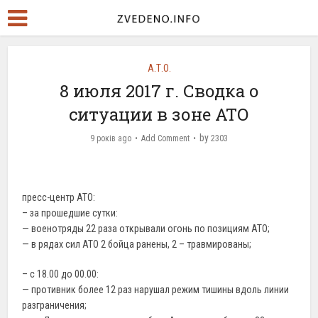
А.Т.О.
8 июля 2017 г. Сводка о
ситуации в зоне АТО
by
9 років ago
Add Comment
2303
пресс-центр АТО:
– за прошедшие сутки:
— военотряды 22 раза открывали огонь по позициям АТО;
— в рядах сил АТО 2 бойца ранены, 2 – травмированы;
– с 18.00 до 00.00:
— противник более 12 раз нарушал режим тишины вдоль линии
разграничения;