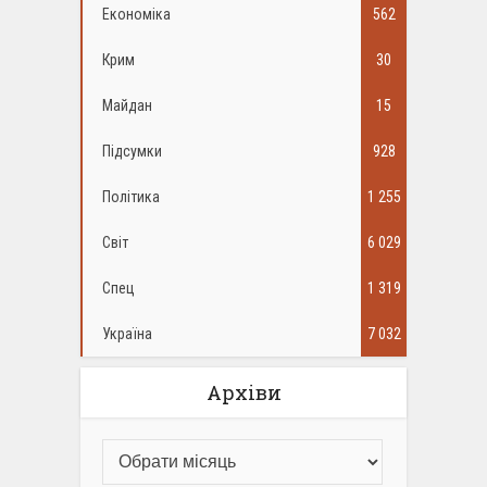
Економіка
562
Крим
30
Майдан
15
Підсумки
928
Політика
1 255
Світ
6 029
Спец
1 319
Україна
7 032
Архіви