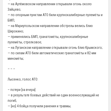
— на Артёмовском направлении открывали огонь около
Зайцево;
— по опорным пунктам АТО били крупнокалиберные пулемёты и
БМП;
— на Мариупольском направлении обстрелы велись близ
Широкино;
— применялись БМП, гранатомёты, крупнокалиберные
пулемёты, стрелковое;
— на Луганском направлении открывали огонь близ Крымского;
— по силам АТО били автоматические гранатомёты и 82-мм
миномёты;
– – –
Лысенко, голос АТО:
– потери [за вчера]:
— в результате боевых действий ни один военнослужащий не
погиб;
— [но] 4 бойца получили ранения и травмы;