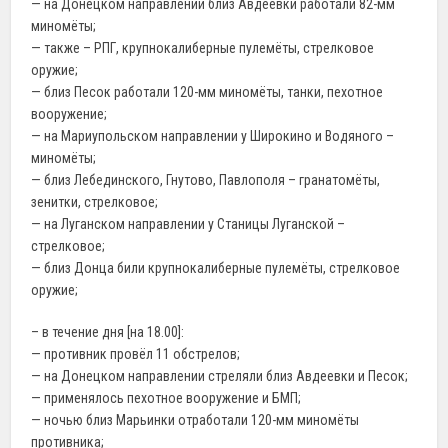
— на Донецком направлении близ Авдеевки работали 82-мм
миномёты;
— также – РПГ, крупнокалиберные пулемёты, стрелковое
оружие;
— близ Песок работали 120-мм миномёты, танки, пехотное
вооружение;
— на Мариупольском направлении у Широкино и Водяного –
миномёты;
— близ Лебединского, Гнутово, Павлополя – гранатомёты,
зенитки, стрелковое;
— на Луганском направлении у Станицы Луганской –
стрелковое;
— близ Донца били крупнокалиберные пулемёты, стрелковое
оружие;
– в течение дня [на 18.00]:
— противник провёл 11 обстрелов;
— на Донецком направлении стреляли близ Авдеевки и Песок;
— применялось пехотное вооружение и БМП;
— ночью близ Марьинки отработали 120-мм миномёты
противника;