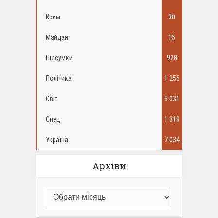
Крим
30
Майдан
15
Підсумки
928
Політика
1 255
Світ
6 031
Спец
1 319
Україна
7 034
Архіви