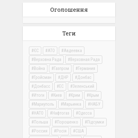
Оголошення
Теги
ЄС
АТО
Авдеевка
Верховна Рада
Верховная Рада
Война
Газпром
Германия
Гройсман
ДНР
Донбас
Донбасс
ЕС
Зеленський
Итоги
Киев
Крим
Крым
Мариуполь
Марьинка
НАБУ
НАТО
Нафтогаз
Одесса
Польша
Порошенко
Підсумки
Россия
Росія
США