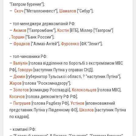
“Газпром бурение”];
—
Скоч
[“Металлоинвест”],
Шамалов
[“Сибур”];
– топ-менеджери держкомпаній РФ:
—
Акімов
[“Газпромбанк”],
Костін
[ВТБ], Міллер [“Газпром”]
,
Торшин
[“Банк России”];
—
Фрадков
[“Алмаз-Антей”],
Фурсенко
[ФК “Зенит”];
– топ-чиновники РФ:
—
Валіулін
[голова відділення по боротьбі з екстремізмом МВС
РФ],
Говорун
[заступник Путіна у справах СНД];
—
Дюмін
[губернатор Тульської області, ? “наступник Путіна”],
Жаров
[голова “Роскомнадзору”];
—
Золотов
[командир Росгвардії],
Колокольцев
[голова МВС],
Косачов
[голова дипкомітету РФ РФ];
—
Патрушев
[голова Радбезу РФ],
Устінов
[вповноважений
представник Путіна у Південному ФО],
Школов
[заступник Путіна
по кадрах];
– компанії РФ: