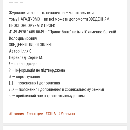
— — —
Журналістика, навіть незалежна – має щось їсти.
тому НАГАДУЄМО – ви всі можете допомогти ЗВЕДЕННЯМ.
ПРОСПОНСОРУВАТИ ПРОЕКТ:
4149 4978 1685 8049 – “Приватбанк” на ім’я Юхименко Євгеній
Володимирович
ЗВЕДЕННЯ ПІДГОТОВЛЕНІ
Автор: Ілля С.
Переклад: Сергій М.
! — власні джерела
? — інформація не підтверджена
# — спростування
[…] — пояснення і доповнення
/…/ — пояснення і доповнення в хронікальному режимі
~ — приблизний час в хронікальному режимі
Россия
санкции
США
Украина