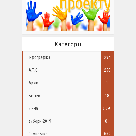
Категорії
Інфографіка
294
А.Т.О.
250
Архів
1
Бізнес
18
Війна
6 091
вибори-2019
81
Економіка
562