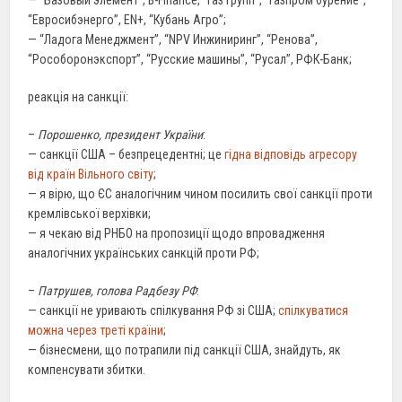
— “Базовый элемент”, B-Finance, “Газ групп”, “Газпром бурение”,
“Евросибэнерго”, EN+, “Кубань Агро”;
— “Ладога Менеджмент”, “NPV Инжиниринг”, “Ренова”,
“Рособоронэкспорт”, “Русские машины”, “Русал”, РФК-Банк;
реакція на санкції:
–
Порошенко, президент України
:
— санкції США – безпрецедентні; це
гідна відповідь агресору
від країн Вільного світу
;
— я вірю, що ЄС аналогічним чином посилить свої санкції проти
кремлівської верхівки;
— я чекаю від РНБО на пропозиції щодо впровадження
аналогічних українських санкцій проти РФ;
–
Патрушев, голова Радбезу РФ
:
— санкції не уривають спілкування РФ зі США;
спілкуватися
можна через треті країни
;
— бізнесмени, що потрапили під санкції США, знайдуть, як
компенсувати збитки.