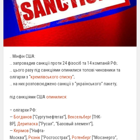
.. Мінфін США:
… запровадив санкції проти 24 фізосіб та 14 компаній РФ;
… цього разу під санкціями опинилися топові чиновники та
олігархи з “
кремлівського списку
“;
… на них розповсюджено санкції з “українського” пакету;
під санкціями США
опинилися
:
– олігархи РФ:
—
Богданов
[“Сургутнефтегаз”],
Вексельберг
[ТНК-
ВР],
Дерипаска
[“Русал”, “Базовый элемент”];
—
Керімов
[“Нафта-
Москва”],
Рєзнік
[“Росгосстрах”],
Ротенберг
[“Мосэнерго”,